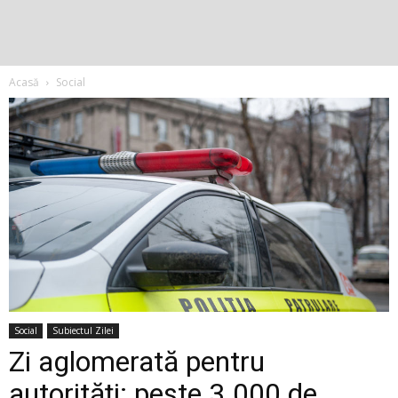
Acasă
Social
Social
Subiectul Zilei
Zi aglomerată pentru
autorități: peste 3.000 de