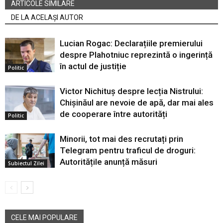
ARTICOLE SIMILARE
DE LA ACELAȘI AUTOR
Lucian Rogac: Declarațiile premierului
despre Plahotniuc reprezintă o ingerință
în actul de justiție
Politic
Victor Nichituș despre lecția Nistrului:
Chișinăul are nevoie de apă, dar mai ales
de cooperare între autorități
Politic
Minorii, tot mai des recrutați prin
Telegram pentru traficul de droguri:
Autoritățile anunță măsuri
Subiectul Zilei
CELE MAI POPULARE