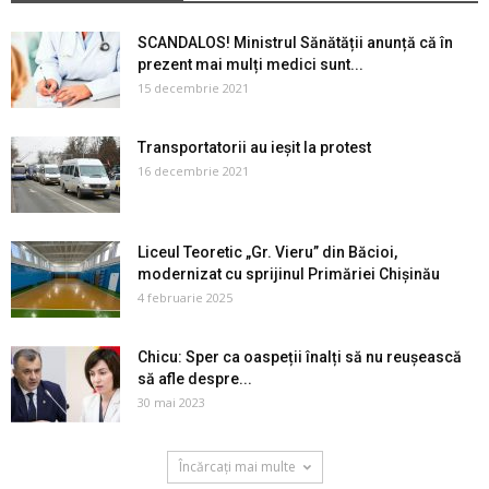
SCANDALOS! Ministrul Sănătății anunță că în
prezent mai mulți medici sunt...
15 decembrie 2021
Transportatorii au ieșit la protest
16 decembrie 2021
Liceul Teoretic „Gr. Vieru” din Băcioi,
modernizat cu sprijinul Primăriei Chișinău
4 februarie 2025
Chicu: Sper ca oaspeții înalți să nu reușească
să afle despre...
30 mai 2023
Încărcați mai multe