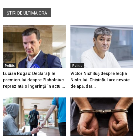
ȘTIRI DE ULTIMĂ ORĂ
Politic
Politic
Lucian Rogac: Declarațiile
Victor Nichituș despre lecția
premierului despre Plahotniuc
Nistrului: Chișinăul are nevoie
reprezintă o ingerință în actul...
de apă, dar...