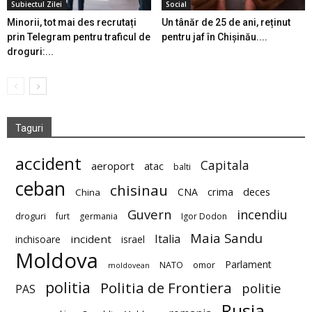
Subiectul Zilei
Social
Minorii, tot mai des recrutați
Un tânăr de 25 de ani, reținut
prin Telegram pentru traficul de
pentru jaf în Chișinău....
droguri:...
Taguri
accident
Capitala
aeroport
atac
balti
ceban
chisinau
deces
CNA
crima
China
Guvern
incendiu
droguri
furt
germania
Igor Dodon
Maia Sandu
Italia
incident
inchisoare
israel
Moldova
Parlament
NATO
omor
moldovean
politia
Politia de Frontiera
politie
PAS
Rusia