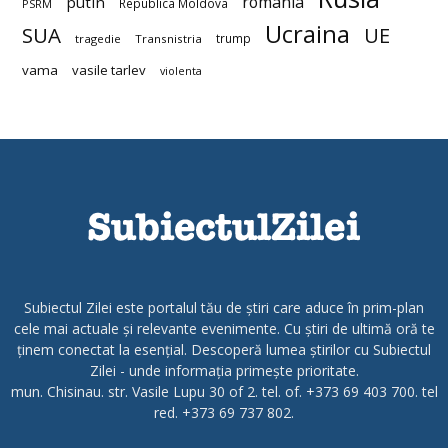
romania
putin
Republica Moldova
PSRM
Ucraina
SUA
UE
trump
tragedie
Transnistria
vama
vasile tarlev
violenta
Subiectul Zilei este portalul tău de știri care aduce în prim-plan
cele mai actuale și relevante evenimente. Cu știri de ultimă oră te
ținem conectat la esențial. Descoperă lumea știrilor cu Subiectul
Zilei - unde informația primește prioritate.
mun. Chisinau. str. Vasile Lupu 30 of 2. tel. of. +373 69 403 700. tel
red. +373 69 737 802.