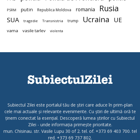
Rusia
romania
putin
Republica Moldova
PSRM
Ucraina
SUA
UE
trump
tragedie
Transnistria
vama
vasile tarlev
violenta
Subiectul Zilei este portalul tău de știri care aduce în prim-plan
cele mai actuale și relevante evenimente. Cu știri de ultimă oră te
ținem conectat la esențial. Descoperă lumea știrilor cu Subiectul
Zilei - unde informația primește prioritate.
mun. Chisinau. str. Vasile Lupu 30 of 2. tel. of. +373 69 403 700. tel
red. +373 69 737 802.