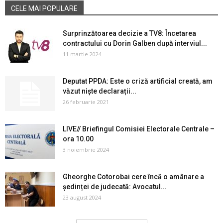
CELE MAI POPULARE
Surprinzătoarea decizie a TV8: Încetarea
contractului cu Dorin Galben după interviul...
11 martie 2024
Deputat PPDA: Este o criză artificial creată, am
văzut niște declarații...
26 februarie 2021
LIVE// Briefingul Comisiei Electorale Centrale –
ora 10.00
3 noiembrie 2024
Gheorghe Cotorobai cere încă o amânare a
ședinței de judecată: Avocatul...
23 august 2024