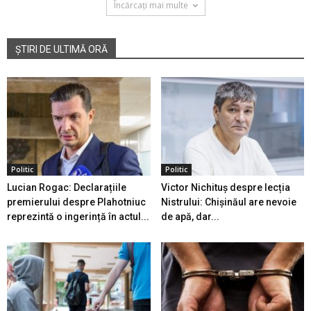
Încărcați mai multe
ȘTIRI DE ULTIMĂ ORĂ
Politic
Politic
Lucian Rogac: Declarațiile
Victor Nichituș despre lecția
premierului despre Plahotniuc
Nistrului: Chișinăul are nevoie
reprezintă o ingerință în actul...
de apă, dar...