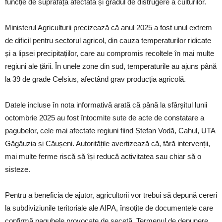
funcție de suprafața afectată și gradul de distrugere a culturilor.
Ministerul Agriculturii precizează că anul 2025 a fost unul extrem
de dificil pentru sectorul agricol, din cauza temperaturilor ridicate
și a lipsei precipitațiilor, care au compromis recoltele în mai multe
regiuni ale țării. În unele zone din sud, temperaturile au ajuns până
la 39 de grade Celsius, afectând grav producția agricolă.
Datele incluse în nota informativă arată că până la sfârșitul lunii
octombrie 2025 au fost întocmite sute de acte de constatare a
pagubelor, cele mai afectate regiuni fiind Ștefan Vodă, Cahul, UTA
Găgăuzia și Căușeni. Autoritățile avertizează că, fără intervenții,
mai multe ferme riscă să își reducă activitatea sau chiar să o
sisteze.
Pentru a beneficia de ajutor, agricultorii vor trebui să depună cereri
la subdiviziunile teritoriale ale AIPA, însoțite de documentele care
confirmă pagubele provocate de secetă. Termenul de depunere