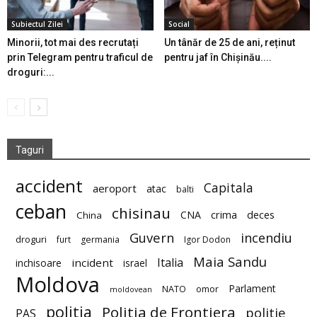
Subiectul Zilei
Social
Minorii, tot mai des recrutați
Un tânăr de 25 de ani, reținut
prin Telegram pentru traficul de
pentru jaf în Chișinău....
droguri:...
Taguri
accident
Capitala
aeroport
atac
balti
ceban
chisinau
deces
CNA
crima
China
Guvern
incendiu
droguri
furt
germania
Igor Dodon
Maia Sandu
Italia
incident
inchisoare
israel
Moldova
Parlament
NATO
omor
moldovean
politia
Politia de Frontiera
politie
PAS