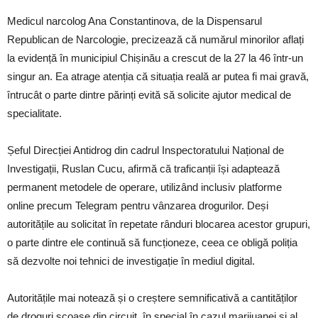
Medicul narcolog Ana Constantinova, de la Dispensarul
Republican de Narcologie, precizează că numărul minorilor aflați
la evidență în municipiul Chișinău a crescut de la 27 la 46 într-un
singur an. Ea atrage atenția că situația reală ar putea fi mai gravă,
întrucât o parte dintre părinți evită să solicite ajutor medical de
specialitate.
Șeful Direcției Antidrog din cadrul Inspectoratului Național de
Investigații, Ruslan Cucu, afirmă că traficanții își adaptează
permanent metodele de operare, utilizând inclusiv platforme
online precum Telegram pentru vânzarea drogurilor. Deși
autoritățile au solicitat în repetate rânduri blocarea acestor grupuri,
o parte dintre ele continuă să funcționeze, ceea ce obligă poliția
să dezvolte noi tehnici de investigație în mediul digital.
Autoritățile mai notează și o creștere semnificativă a cantităților
de droguri scoase din circuit, în special în cazul marijuanei și al