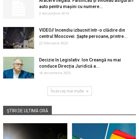
Afacere ilegală. Falsificau şi vindeau asigurări
auto pentru maşini cu numere...
2 decembrie 2016
VIDEO// Incendiu izbucnit într-o clădire din
centrul Moscovei. Șapte persoane, printre...
22 februarie 2023
Decizie în Legislativ: Ion Creangă nu mai
conduce Direcția Juridică a...
18 decembrie 2025
Încărcați mai multe
ȘTIRI DE ULTIMĂ ORĂ