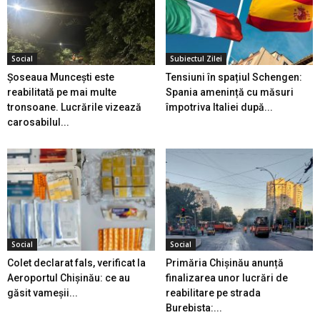
Social
Subiectul Zilei
Șoseaua Muncești este
Tensiuni în spațiul Schengen:
reabilitată pe mai multe
Spania amenință cu măsuri
tronsoane. Lucrările vizează
împotriva Italiei după...
carosabilul...
Social
Social
Colet declarat fals, verificat la
Primăria Chișinău anunță
Aeroportul Chișinău: ce au
finalizarea unor lucrări de
găsit vameșii...
reabilitare pe strada
Burebista:...