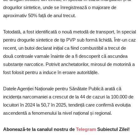
drogurilor sintetice, unde se înregistrează o majorare de
aproximativ 50% față de anul trecut.
Totodată, a fost identificată o nouă metodă de transport, în special
pentru drogurile sintetice de tip PVP sub formă lichidă. Într-un caz
recent, un butoi declarat inițial ca fiind combustibil a trecut de
două controale vamale înainte de a fi descoperit că ascundea
substanțe narcotice. Potrivit anchetatorilor, mirosul de motorină a
fost folosit pentru a induce în eroare autoritățile.
Datele Agenției Naționale pentru Sănătate Publică arată că
incidența narcomaniei a crescut de la 44 de cazuri la 100.000 de
locuitori în 2024 la 50,7 în 2025, tendință care confirmă evoluția
ascendentă a fenomenului la nivel național și regional.
Abonează-te la canalul nostru de
Telegram
Subiectul Zilei!