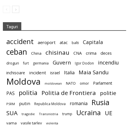
Taguri
accident
Capitala
aeroport
atac
balti
ceban
chisinau
deces
CNA
crima
China
Guvern
incendiu
droguri
furt
germania
Igor Dodon
Maia Sandu
Italia
incident
inchisoare
israel
Moldova
Parlament
NATO
omor
moldovean
politia
Politia de Frontiera
politie
PAS
Rusia
romania
putin
Republica Moldova
PSRM
Ucraina
SUA
UE
trump
tragedie
Transnistria
vama
vasile tarlev
violenta