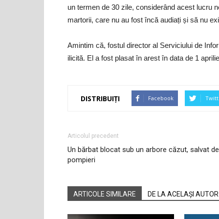
un termen de 30 zile, considerând acest lucru n
martorii, care nu au fost încă audiați și să nu exi
Amintim că, fostul director al Serviciului de Inf
ilicită. El a fost plasat în arest în data de 1 apri
DISTRIBUIȚI
Facebook
Twitt
Articolul precedent
Un bărbat blocat sub un arbore căzut, salvat de
pompieri
ARTICOLE SIMILARE
DE LA ACELAȘI AUTOR