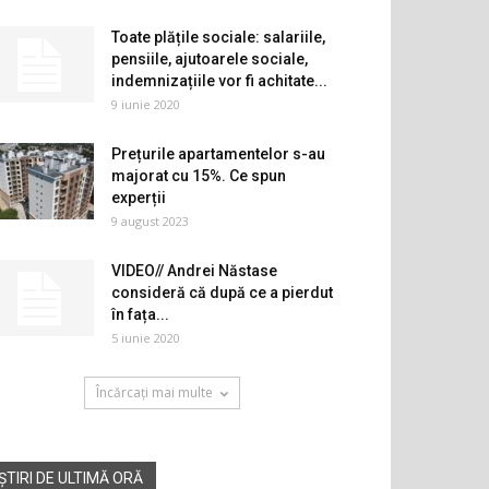
Toate plățile sociale: salariile,
pensiile, ajutoarele sociale,
indemnizațiile vor fi achitate...
9 iunie 2020
Prețurile apartamentelor s-au
majorat cu 15%. Ce spun
experții
9 august 2023
VIDEO// Andrei Năstase
consideră că după ce a pierdut
în fața...
5 iunie 2020
Încărcați mai multe
ȘTIRI DE ULTIMĂ ORĂ