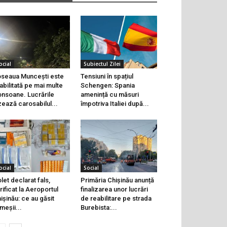
ocial
Subiectul Zilei
seaua Muncești este
Tensiuni în spațiul
abilitată pe mai multe
Schengen: Spania
onsoane. Lucrările
amenință cu măsuri
zează carosabilul...
împotriva Italiei după...
ocial
Social
let declarat fals,
Primăria Chișinău anunță
rificat la Aeroportul
finalizarea unor lucrări
ișinău: ce au găsit
de reabilitare pe strada
meșii...
Burebista:...