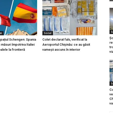
S
ei
Social
Șo
 spațiul Schengen: Spania
Colet declarat fals, verificat la
re
măsuri împotriva Italiei
Aeroportul Chișinău: ce au găsit
tr
lele la frontieră
vameșii ascuns în interior
vi
S
Co
ve
Ch
va