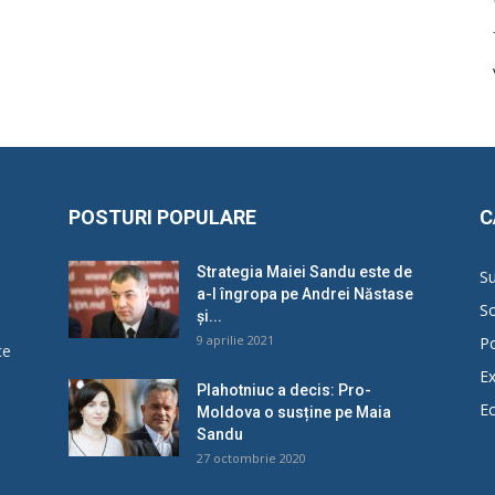
POSTURI POPULARE
C
Strategia Maiei Sandu este de
Su
a-l îngropa pe Andrei Năstase
So
și...
9 aprilie 2021
Po
ce
Ex
Plahotniuc a decis: Pro-
E
Moldova o susține pe Maia
u
Sandu
27 octombrie 2020