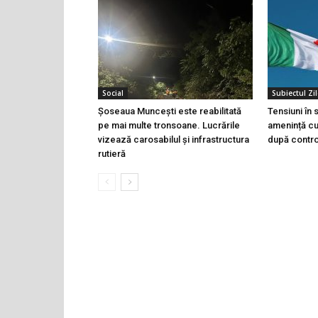
Social
Subiectul Zil
Șoseaua Muncești este reabilitată
Tensiuni în
pe mai multe tronsoane. Lucrările
amenință cu 
vizează carosabilul și infrastructura
după controa
rutieră