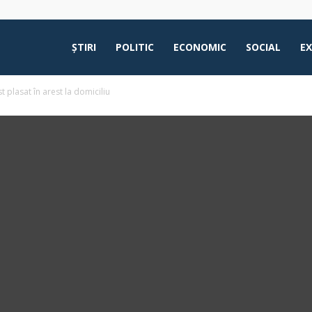
ŞTIRI
POLITIC
ECONOMIC
SOCIAL
E
st plasat în arest la domiciliu