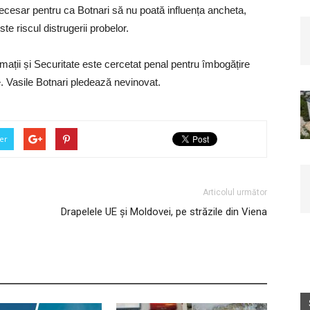
ecesar pentru ca Botnari să nu poată influența ancheta,
ste riscul distrugerii probelor.
ormații și Securitate este cercetat penal pentru îmbogățire
lie. Vasile Botnari pledează nevinovat.
er
Articolul următor
Drapelele UE și Moldovei, pe străzile din Viena