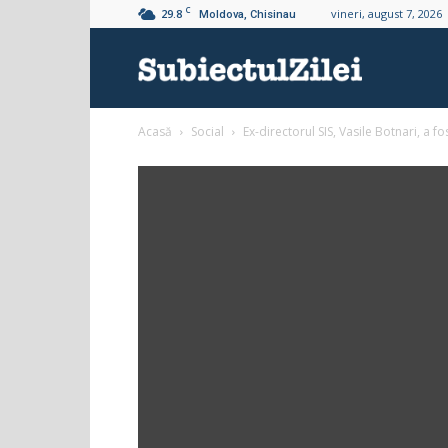
C
29.8
vineri, august 7, 2026
Moldova, Chisinau
Subiectul
Acasă
Social
Ex-directorul SIS, Vasile Botnari, a fo
Zilei