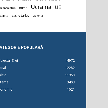
Ucraina
UE
trump
Transnistria
vama
vasile tarlev
violenta
ATEGORIE POPULARĂ
biectul Zilei
14972
cial
12282
litic
11958
terne
3403
conomic
1021