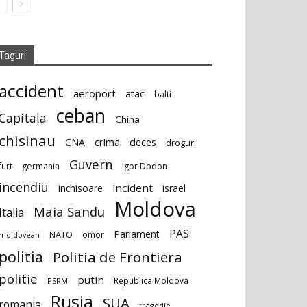
Taguri
accident
aeroport
atac
balti
ceban
Capitala
China
chisinau
deces
CNA
crima
droguri
Guvern
furt
germania
Igor Dodon
incendiu
incident
inchisoare
israel
Moldova
Maia Sandu
Italia
PAS
Parlament
NATO
omor
moldovean
politia
Politia de Frontiera
politie
putin
Republica Moldova
PSRM
Rusia
SUA
romania
tragedie