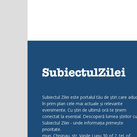
Subiectul Zilei este portalul tău de știri care adu
în prim-plan cele mai actuale și relevante
evenimente. Cu știri de ultimă oră te ținem
conectat la esențial. Descoperă lumea știrilor c
Subiectul Zilei - unde informația primește
prioritate.
mun. Chisinau. str. Vasile Lupu 30 of 2. tel. of.