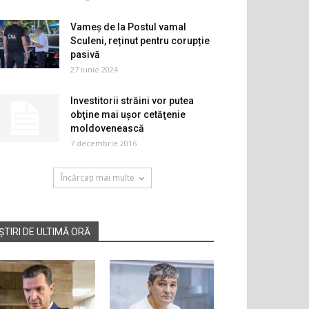
Vameș de la Postul vamal
Sculeni, reținut pentru corupție
pasivă
27 iunie 2024
Investitorii străini vor putea
obţine mai uşor cetăţenie
moldovenească
7 decembrie 2016
Încărcați mai multe
ȘTIRI DE ULTIMĂ ORĂ