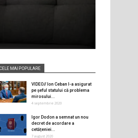
CELE MAI POPULARE
VIDEO// Ion Ceban l-a asigurat
pe șeful statului că problema
mirosului...
4 septembrie 2020
Igor Dodon a semnat un nou
decret de acordare a
cetățeniei...
7 august 2020