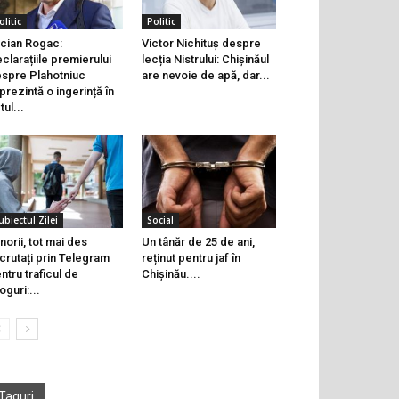
olitic
Politic
cian Rogac:
Victor Nichituș despre
clarațiile premierului
lecția Nistrului: Chișinăul
spre Plahotniuc
are nevoie de apă, dar...
prezintă o ingerință în
tul...
ubiectul Zilei
Social
norii, tot mai des
Un tânăr de 25 de ani,
crutați prin Telegram
reținut pentru jaf în
ntru traficul de
Chișinău....
oguri:...
Taguri