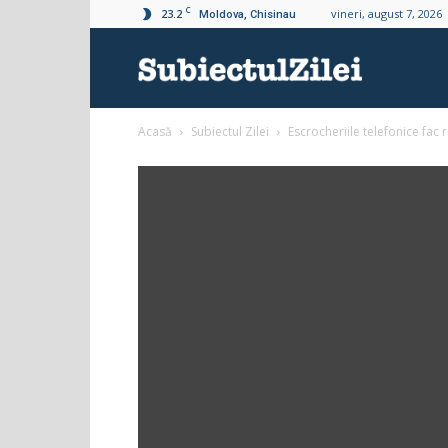
C
23.2
vineri, august 7, 2026
Moldova, Chisinau
Subiectul
Acasă
Subiectul Zilei
Escrocheriile telefonice fac 
Zilei