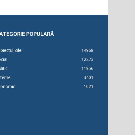
ATEGORIE POPULARĂ
biectul Zilei
14968
cial
12273
litic
11956
terne
3401
conomic
1021