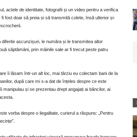
l, actele de identitate, fotografii și un video pentru a verifica
fi fost doar să preia și să transmită colete, însă ulterior și-
escrocherii.
n diferite ascunzișuri, le număra și le transmitea altor
ă săptămâni, prin mâinile sale ar fi trecut peste patru
e îi lăsam într-un alt loc, mai târziu eu colectam bani de la
 banilor, după care mi s-a dat de înțeles despre ce este
îi manipulau și se prezentau drept angajați ai băncilor, ai
 acesta.
este vorba despre o ilegalitate, curierul a răspuns: „Pentru
ecințe”.
te utilizate de infractori vizează presupuse fraude bancare,