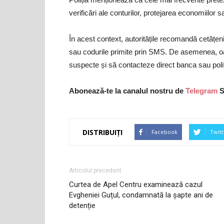
verificări ale conturilor, protejarea economiilor sau
În acest context, autoritățile recomandă cetățen
sau codurile primite prin SMS. De asemenea, oa
suspecte și să contacteze direct banca sau poliți
Abonează-te la canalul nostru de
Telegram
S
DISTRIBUIȚI
Facebook
Twitt
Articolul precedent
Curtea de Apel Centru examinează cazul
Evgheniei Guțul, condamnată la șapte ani de
detenție