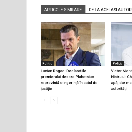
ARTICOLE SIMILARE
DE LA ACELAȘI AUTOR
Politic
Politic
Lucian Rogac: Declarațiile
Victor Nichi
premierului despre Plahotniuc
Nistrului: C
reprezintă o ingerință în actul de
apă, dar ma
justiție
autorități