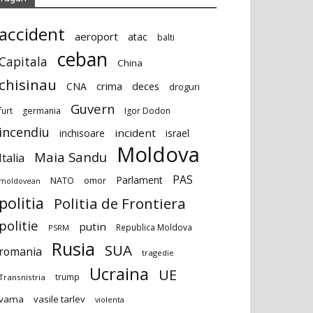
accident
aeroport
atac
balti
ceban
Capitala
China
chisinau
deces
CNA
crima
droguri
Guvern
furt
germania
Igor Dodon
incendiu
incident
inchisoare
israel
Moldova
Maia Sandu
Italia
PAS
Parlament
NATO
omor
moldovean
politia
Politia de Frontiera
politie
putin
Republica Moldova
PSRM
Rusia
SUA
romania
tragedie
Ucraina
UE
trump
Transnistria
vama
vasile tarlev
violenta