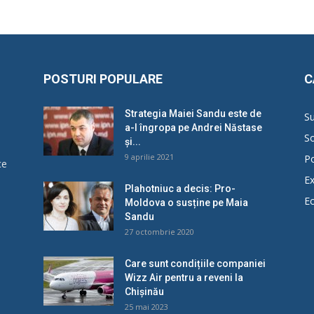
POSTURI POPULARE
C
Strategia Maiei Sandu este de
Su
a-l îngropa pe Andrei Năstase
So
și...
9 aprilie 2021
Po
ce
Ex
Plahotniuc a decis: Pro-
E
Moldova o susține pe Maia
u
Sandu
27 octombrie 2020
Care sunt condițiile companiei
Wizz Air pentru a reveni la
Chișinău
25 mai 2023