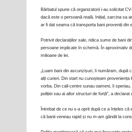
Bărbatul spune că organizatorii i-au solicitat CV-u
dacă este o persoană reală. Inițial, sarcina sa ar 
ar fi dat seama că transporta bani proveniți din 
Potrivit declarațiilor sale, ridica sume de bani di
persoane implicate în schemă. În aproximativ dou
milioane de lei.
„Luam bani din ascunzișuri, îi număram, după car
alți curieri. Din start nu cunoșteam proveniența
vorba. Din call-centre sunau oameni, îi speriau, 
poliției sau ai altor structuri de forță”, a declarat
Întrebat de ce nu s-a oprit după ce a înțeles că 
că banii veneau rapid și nu m-am gândit la cons
Poliția menționează că cele mai frecvente pretex