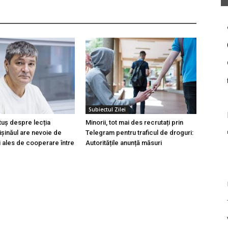
Subiectul Zilei
tuș despre lecția
Minorii, tot mai des recrutați prin
hișinăul are nevoie de
Telegram pentru traficul de droguri:
i ales de cooperare între
Autoritățile anunță măsuri