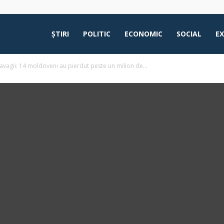
ŞTIRI
POLITIC
ECONOMIC
SOCIAL
E
ravagii: 14 moldoveni au pierdut peste un milion de...