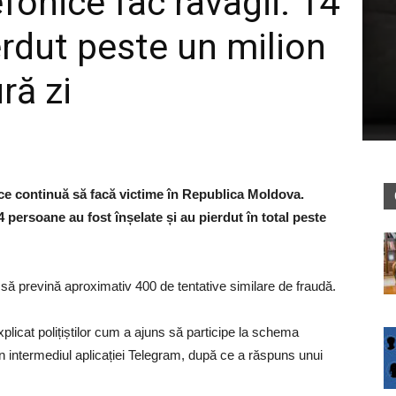
efonice fac ravagii: 14
rdut peste un milion
ră zi
ice continuă să facă victime în Republica Moldova.
 14 persoane au fost înșelate și au pierdut în total peste
t să prevină aproximativ 400 de tentative similare de fraudă.
explicat polițiștilor cum a ajuns să participe la schema
prin intermediul aplicației Telegram, după ce a răspuns unui