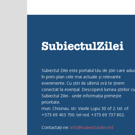
Subiectul Zilei este portalul tău de știri care adu
în prim-plan cele mai actuale și relevante
evenimente. Cu știri de ultimă oră te ținem
conectat la esențial. Descoperă lumea știrilor c
Subiectul Zilei - unde informația primește
prioritate.
mun. Chisinau. str. Vasile Lupu 30 of 2. tel. of.
+373 69 403 700. tel red. +373 69 737 802.
Contactați-ne:
info@subiectulzilei.md