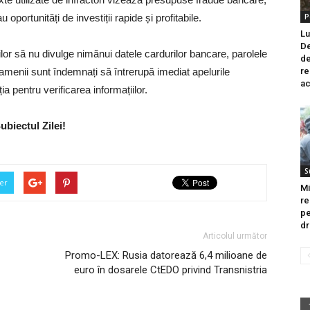
 oportunități de investiții rapide și profitabile.
P
Lu
De
ilor să nu divulge nimănui datele cardurilor bancare, parolele
de
menii sunt îndemnați să întrerupă imediat apelurile
re
ac
a pentru verificarea informațiilor.
ubiectul Zilei!
S
er
Mi
re
pe
dr
Articolul următor
Promo-LEX: Rusia datorează 6,4 milioane de
euro în dosarele CtEDO privind Transnistria