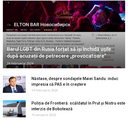
Barul LGBT din Rusia forțat să își închidă ușile
după acuzații de petrecere „provocatoare”
26 februarie 2024
Năstase, despre sondajele Maiei Sandu: induc
impresia că PAS e în creștere
14 februarie 2020
Poliția de Frontieră: scăldatul în Prut și Nistru este
interzis de Bobotează
16 ianuarie 2026