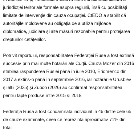
jurisdicției teritoriale formale asupra regiunii, însă cu posibilități
limitate de intervenție din cauza ocupației. CtEDO a stabilit că
autoritățile moldovene au obligația de a utiliza mijloace
diplomatice, judiciare și alte măsuri rezonabile pentru protejarea
drepturilor cetățenilor.
Potrivit raportului, responsabilitatea Federației Ruse a fost extinsă
succesiv prin mai multe hotărâri ale Curții. Cauza Mozer din 2016
stabilea răspunderea Rusiei până în iulie 2010, Eriomenco din
2017 a extins-o până în septembrie 2016, iar hotărârile Urusbiev
și alții (2025) și Zubco (2026) au confirmat responsabilitatea
pentru fapte produse între 2015 și 2018.
Federația Rusă a fost condamnată individual în 46 dintre cele 65
de cauze examinate, ceea ce reprezintă aproximativ 71% din
total.