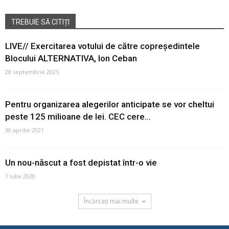
TREBUIE SĂ CITIȚI
LIVE// Exercitarea votului de către copreședintele
Blocului ALTERNATIVA, Ion Ceban
28 septembrie 2025
Pentru organizarea alegerilor anticipate se vor cheltui
peste 125 milioane de lei. CEC cere...
30 aprilie 2021
Un nou-născut a fost depistat într-o vie
7 iulie 2020
Încărcați mai multe