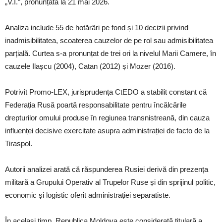
„V.I.”, pronunțată la 21 mai 2026.
Analiza include 55 de hotărâri pe fond și 10 decizii privind
inadmisibilitatea, scoaterea cauzelor de pe rol sau admisibilitatea
parțială. Curtea s-a pronunțat de trei ori la nivelul Marii Camere, în
cauzele Ilașcu (2004), Catan (2012) și Mozer (2016).
Potrivit Promo-LEX, jurisprudența CtEDO a stabilit constant că
Federația Rusă poartă responsabilitate pentru încălcările
drepturilor omului produse în regiunea transnistreană, din cauza
influenței decisive exercitate asupra administrației de facto de la
Tiraspol.
Autorii analizei arată că răspunderea Rusiei derivă din prezența
militară a Grupului Operativ al Trupelor Ruse și din sprijinul politic,
economic și logistic oferit administrației separatiste.
În același timp, Republica Moldova este considerată titulară a