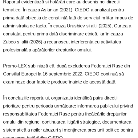
Raportul evidențiază și hotărâri care au deschis noi direcții
tematice. În cauza Aslanian (2021), CtEDO a analizat pentru
prima dată obiecția de conștiință față de serviciul militar impus de
administrația de facto. În cauza Urusbiev și alții (2025), Curtea a
constatat pentru prima dată discriminare etnică, iar în cauza
Zubco și alții (2026) a recunoscut interferența cu activitatea
profesională a apărătorilor drepturilor omului.
Promo-LEX subliniază că, după excluderea Federației Ruse din
Consiliul Europei la 16 septembrie 2022, CtEDO continuă să
examineze doar faptele produse înainte de această dată.
În concluziile raportului, organizația identifică patru direcții
prioritare pentru perioada următoare: informarea publicului privind
responsabilitatea Federației Ruse pentru încălcările drepturilor
omului din regiune, continuarea litigării strategice, documentarea
sistematică a noilor abuzuri și menținerea presiunii politice pentru
executarea hotărârilor CtEDO.