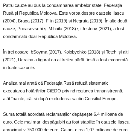
Patru cauze au dus la condamnarea ambelor state, Federația
Rusă și Republica Moldova. Este vorba despre cauzele Ilașcu
(2004), Braga (2017), Filin (2019) și Negruța (2019). În alte două
cauze, Pocasovschi și Mihaila (2018) și Jestcov (2021), a fost
condamnată doar Republica Moldova.
În trei dosare: bSoyma (2017), Kolobychko (2018) și Toțchi și alții
(2021), Ucraina a figurat ca al treilea pârât, însă a fost exonerată
în toate cazurile.
Analiza mai arată că Federația Rusă refuză sistematic
executarea hotărârilor CtEDO privind regiunea transnistreană,
atât înainte, cât și după excluderea sa din Consiliul Europei.
Suma totală acordată reclamanților depășește 6,4 milioane de
euro. Cele mai mari despăgubiri au fost stabilite în cauzele Ilașcu,
aproximativ 750.000 de euro, Catan- circa 1,07 milioane de euro