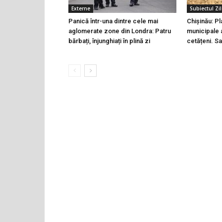
Externe
Subiectul Zil
Panică într-una dintre cele mai
Chișinău: Pl
aglomerate zone din Londra: Patru
municipale 
bărbați, înjunghiați în plină zi
cetățeni. Sa