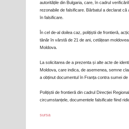
autoritățile din Bulgaria, care, în cadrul verific
rezonabile de falsificare. Bărbatul a declarat c
în falsificare.
În cel de-al doilea caz, polițiștii de frontieră, a
tânăr în vârstă de 21 de ani, cetățean moldovea
Moldova.
La solicitarea de a prezenta și alte acte de ide
Moldova, care indica, de asemenea, semne clare d
a obținut documentul în Franța contra sumei de
Polițiștii de frontieră din cadrul Direcției Regiona
circumstanțele, documentele falsificate fiind ridi
sursa