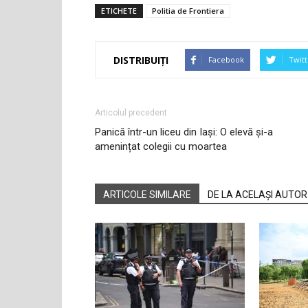
ETICHETE
Politia de Frontiera
DISTRIBUIȚI
Facebook
Twitt
Articolul precedent
Panică într-un liceu din Iași: O elevă și-a
amenințat colegii cu moartea
ARTICOLE SIMILARE
DE LA ACELAȘI AUTOR