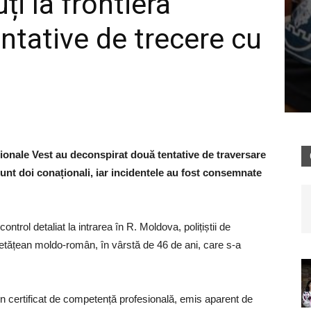
uți la frontiera
ntative de trecere cu
egionale Vest au deconspirat două tentative de traversare
sunt doi conaționali, iar incidentele au fost consemnate
 control detaliat la intrarea în R. Moldova, polițiștii de
cetățean moldo-român, în vârstă de 46 de ani, care s-a
un certificat de competență profesională, emis aparent de