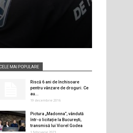
CELE MAI POPULARE
Riscă 6 ani de închisoare
pentru vânzare de droguri. Ce
au...
19 decembrie 2016
Pictura „Madonna”, vândută
într-o licitație la București,
transmisă lui Viorel Godea
1 februarie 2023