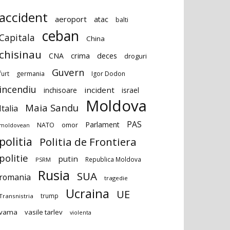
accident
aeroport
atac
balti
ceban
Capitala
China
chisinau
deces
CNA
crima
droguri
Guvern
furt
germania
Igor Dodon
incendiu
incident
inchisoare
israel
Moldova
Maia Sandu
Italia
PAS
Parlament
NATO
omor
moldovean
politia
Politia de Frontiera
politie
putin
Republica Moldova
PSRM
Rusia
SUA
romania
tragedie
Ucraina
UE
trump
Transnistria
vama
vasile tarlev
violenta