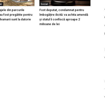
ei
Social
ajele din parcurile
Fost deputat, condamnat pentru
au fost pregătite pentru
îmbogățire ilicită: va achita amendă
lvamarii sunt la datorie
și statul îi confiscă aproape 2
milioane de lei