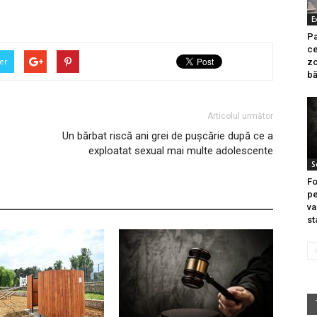
E
Pa
ce
er
zo
bă
Articolul următor
Un bărbat riscă ani grei de pușcărie după ce a
exploatat sexual mai multe adolescente
S
Fo
pe
va
st