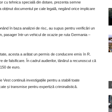
ărilor cu tehnica specială din dotare, prezenta semne
ă a obținut documentul pe cale legală, negând orice implicare
cționând în baza analizei de risc, au supus pentru verificări un
n, pasager într-un vehicul de ocazie pe ruta Germania –
ntitate, acesta a arătat un permis de conducere emis în R.
e falsificare. În cadrul audierilor, tânărul a recunoscut că
 150 de euro.
le Vest continuă investigațiile pentru a stabili toate
cate și transmise pentru expertiză criminalistică.