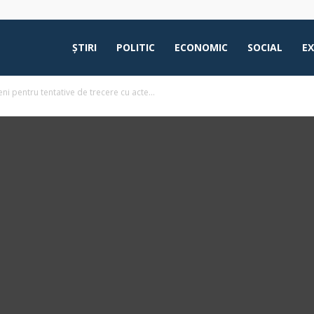
ŞTIRI
POLITIC
ECONOMIC
SOCIAL
E
leni pentru tentative de trecere cu acte...