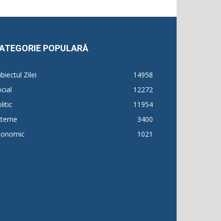
ATEGORIE POPULARĂ
biectul Zilei
14958
cial
12272
litic
11954
terne
3400
conomic
1021