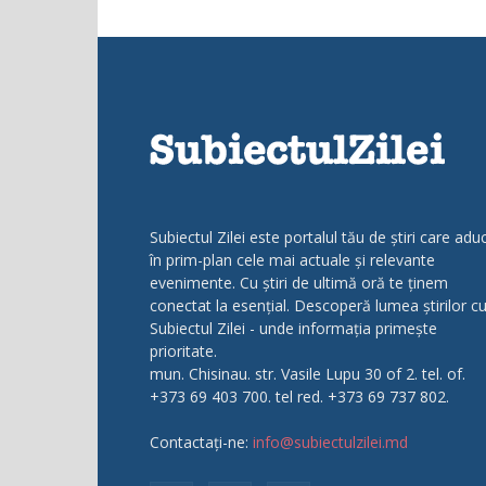
Subiectul Zilei este portalul tău de știri care adu
în prim-plan cele mai actuale și relevante
evenimente. Cu știri de ultimă oră te ținem
conectat la esențial. Descoperă lumea știrilor c
Subiectul Zilei - unde informația primește
prioritate.
mun. Chisinau. str. Vasile Lupu 30 of 2. tel. of.
+373 69 403 700. tel red. +373 69 737 802.
Contactați-ne:
info@subiectulzilei.md