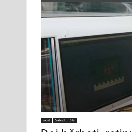
Social
Subiectul Zilei