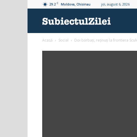
C
29.2
joi, august 6, 2026
Moldova, Chisinau
Subiectul
Acasă
Social
Doi bărbați, reținuți la frontiera Scu
Zilei