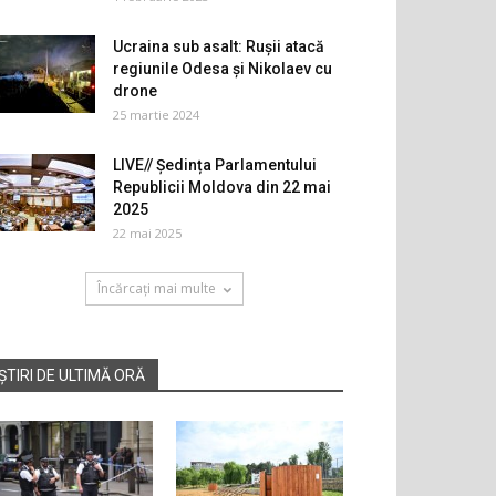
Ucraina sub asalt: Rușii atacă
regiunile Odesa și Nikolaev cu
drone
25 martie 2024
LIVE// Ședința Parlamentului
Republicii Moldova din 22 mai
2025
22 mai 2025
Încărcați mai multe
ȘTIRI DE ULTIMĂ ORĂ