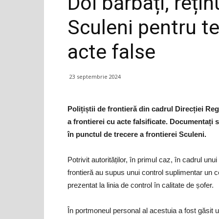
Doi bărbați, rețin
Sculeni pentru te
acte false
23 septembrie 2024
Polițiștii de frontieră din cadrul Direcției R
a frontierei cu acte falsificate. Documentați 
în punctul de trecere a frontierei Sculeni.
Potrivit autorităților, în primul caz, în cadrul unui
frontieră au supus unui control suplimentar un 
prezentat la linia de control în calitate de șofer.
În portmoneul personal al acestuia a fost găsit 