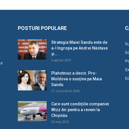
POSTURI POPULARE
C
Strategia Maiei Sandu este de
Su
a-l îngropa pe Andrei Năstase
So
și...
9 aprilie 2021
Po
ce
Ex
Plahotniuc a decis: Pro-
E
Moldova o susține pe Maia
u
Sandu
27 octombrie 2020
Care sunt condițiile companiei
Wizz Air pentru a reveni la
Chișinău
25 mai 2023