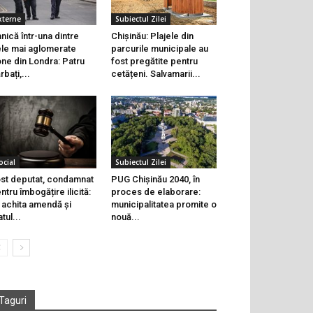
xterne
Subiectul Zilei
nică într-una dintre
Chișinău: Plajele din
le mai aglomerate
parcurile municipale au
ne din Londra: Patru
fost pregătite pentru
rbați,...
cetățeni. Salvamarii...
ocial
Subiectul Zilei
st deputat, condamnat
PUG Chișinău 2040, în
ntru îmbogățire ilicită:
proces de elaborare:
 achita amendă și
municipalitatea promite o
atul...
nouă...
Taguri