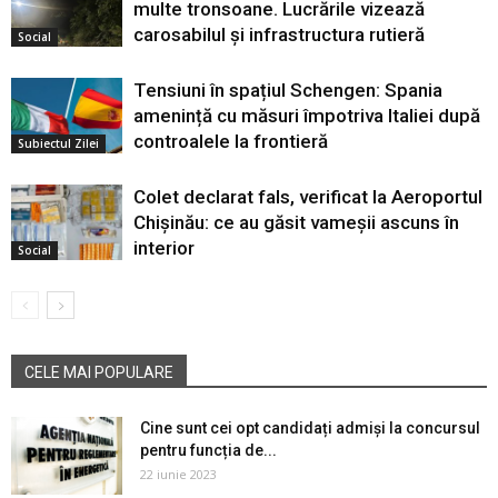
multe tronsoane. Lucrările vizează
carosabilul și infrastructura rutieră
Social
Tensiuni în spațiul Schengen: Spania
amenință cu măsuri împotriva Italiei după
controalele la frontieră
Subiectul Zilei
Colet declarat fals, verificat la Aeroportul
Chișinău: ce au găsit vameșii ascuns în
interior
Social
CELE MAI POPULARE
Cine sunt cei opt candidați admiși la concursul
pentru funcția de...
22 iunie 2023