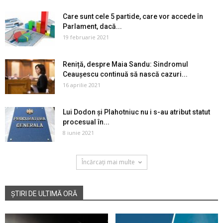
Care sunt cele 5 partide, care vor accede în
Parlament, dacă...
19 februarie 2021
Reniță, despre Maia Sandu: Sindromul
Ceaușescu continuă să nască cazuri...
16 aprilie 2021
Lui Dodon și Plahotniuc nu i s-au atribut statut
procesual în...
8 iunie 2021
Încărcați mai multe
ȘTIRI DE ULTIMĂ ORĂ