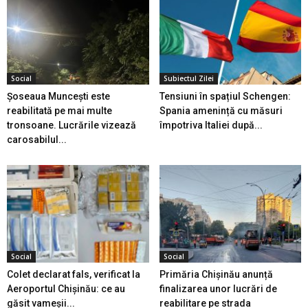
Social
Subiectul Zilei
Șoseaua Muncești este
Tensiuni în spațiul Schengen:
reabilitată pe mai multe
Spania amenință cu măsuri
tronsoane. Lucrările vizează
împotriva Italiei după...
carosabilul...
Social
Social
Colet declarat fals, verificat la
Primăria Chișinău anunță
Aeroportul Chișinău: ce au
finalizarea unor lucrări de
găsit vameșii...
reabilitare pe strada