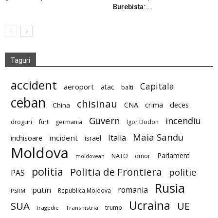
Burebista:...
Taguri
accident
Capitala
aeroport
atac
balti
ceban
chisinau
deces
CNA
crima
China
Guvern
incendiu
droguri
furt
germania
Igor Dodon
Maia Sandu
Italia
incident
inchisoare
israel
Moldova
Parlament
NATO
omor
moldovean
politia
Politia de Frontiera
politie
PAS
Rusia
romania
putin
Republica Moldova
PSRM
Ucraina
SUA
UE
trump
tragedie
Transnistria