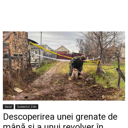
Social
Subiectul Zilei
Descoperirea unei grenate de
mână și a unui revolver în