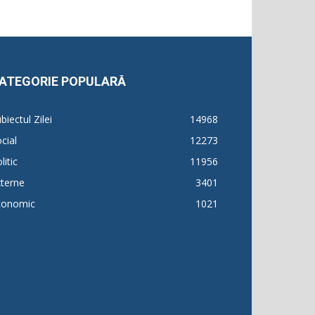
ATEGORIE POPULARĂ
biectul Zilei
14968
cial
12273
litic
11956
terne
3401
conomic
1021