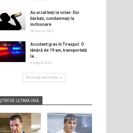
Au urcat beți la volan: Doi
bărbați, condamnați la
închisoare
28 martie 2025
Accident grav în Tiraspol: O
tânără de 19 ani, transportată
la...
6 august 2024
Încărcați mai multe
ȘTIRI DE ULTIMĂ ORĂ