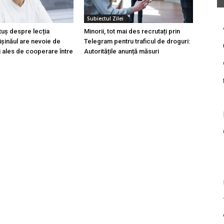
Subiectul Zilei
tuș despre lecția
Minorii, tot mai des recrutați prin
hișinăul are nevoie de
Telegram pentru traficul de droguri:
i ales de cooperare între
Autoritățile anunță măsuri