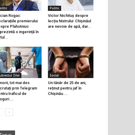
olitic
Politic
cian Rogac:
Victor Nichituș despre
clarațiile premierului
lecția Nistrului: Chișinăul
spre Plahotniuc
are nevoie de apă, dar...
prezintă o ingerință în
tul...
ubiectul Zilei
Social
norii, tot mai des
Un tânăr de 25 de ani,
crutați prin Telegram
reținut pentru jaf în
ntru traficul de
Chișinău....
oguri:...
Taguri