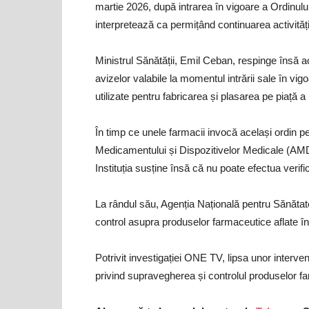
martie 2026, după intrarea în vigoare a Ordinului
interpretează ca permițând continuarea activități
Ministrul Sănătății, Emil Ceban, respinge însă ac
avizelor valabile la momentul intrării sale în vigo
utilizate pentru fabricarea și plasarea pe piață a
În timp ce unele farmacii invocă același ordin pe
Medicamentului și Dispozitivelor Medicale (AMDM
Instituția susține însă că nu poate efectua verifi
La rândul său, Agenția Națională pentru Sănătat
control asupra produselor farmaceutice aflate î
Potrivit investigației ONE TV, lipsa unor interven
privind supravegherea și controlul produselor f