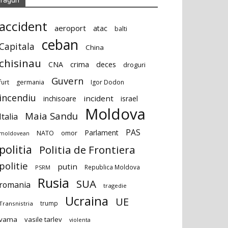
accident
aeroport
atac
balti
ceban
Capitala
China
chisinau
deces
CNA
crima
droguri
Guvern
furt
germania
Igor Dodon
incendiu
incident
inchisoare
israel
Moldova
Maia Sandu
Italia
PAS
Parlament
NATO
omor
moldovean
politia
Politia de Frontiera
politie
putin
Republica Moldova
PSRM
Rusia
SUA
romania
tragedie
Ucraina
UE
trump
Transnistria
vama
vasile tarlev
violenta