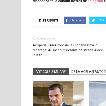
Abonează-te la canalul nostru de
Telegram
S
DISTRIBUIȚI
Facebook
Twitt
Articolul precedent
Acoperișul unui bloc de la Ciocana intră în
reparație: Au început lucrările pe strada Aleco
Russo
ARTICOLE SIMILARE
DE LA ACELAȘI AUTOR