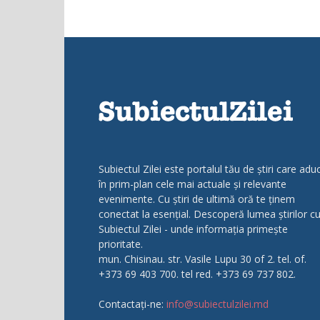
Subiectul Zilei este portalul tău de știri care adu
în prim-plan cele mai actuale și relevante
evenimente. Cu știri de ultimă oră te ținem
conectat la esențial. Descoperă lumea știrilor c
Subiectul Zilei - unde informația primește
prioritate.
mun. Chisinau. str. Vasile Lupu 30 of 2. tel. of.
+373 69 403 700. tel red. +373 69 737 802.
Contactați-ne:
info@subiectulzilei.md