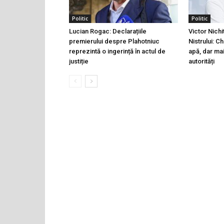
Politic
Politic
Lucian Rogac: Declarațiile
Victor Nichi
premierului despre Plahotniuc
Nistrului: C
reprezintă o ingerință în actul de
apă, dar ma
justiție
autorități