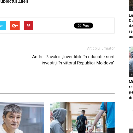
ubiectul Zilei!
P
Lu
De
er
de
re
ac
Articolul următor
Andrei Pavaloi: „Investițiile în educație sunt
investiții în viitorul Republicii Moldova”
S
Mi
re
pe
dr