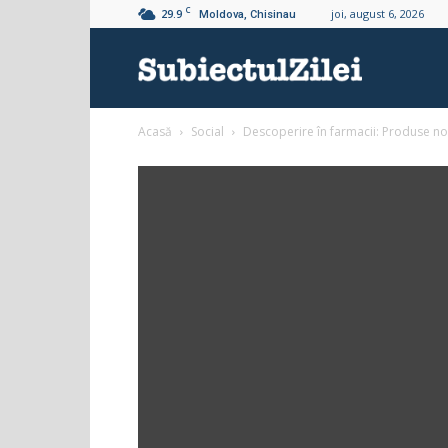
C
29.9
joi, august 6, 2026
Moldova, Chisinau
Subiectul
Acasă
Social
Descoperire în farmacii: Produse no
Zilei