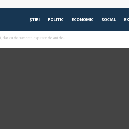
ŞTIRI
POLITIC
ECONOMIC
SOCIAL
E
i, dar cu documente expirate de ani de...