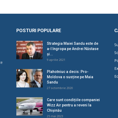
POSTURI POPULARE
C
Strategia Maiei Sandu este de
Su
a-l îngropa pe Andrei Năstase
So
și...
9 aprilie 2021
Po
ce
Ex
Plahotniuc a decis: Pro-
E
Moldova o susține pe Maia
u
Sandu
27 octombrie 2020
Care sunt condițiile companiei
Wizz Air pentru a reveni la
Chișinău
25 mai 2023