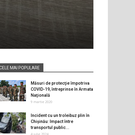
CELE MAI POPULARE
Măsuri de protecţie împotriva
COVID-19, întreprinse în Armata
Naţională
9 martie 2020
Incident cu un troleibuz plin în
Chișinău: Impact între
transportul public...
4 iulie 2024