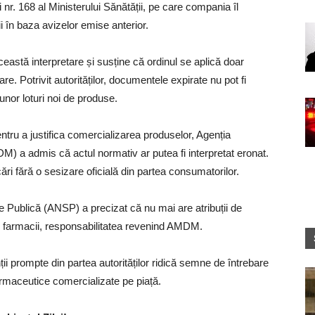
 nr. 168 al Ministerului Sănătății, pe care compania îl
i în baza avizelor emise anterior.
eastă interpretare și susține că ordinul se aplică doar
are. Potrivit autorităților, documentele expirate nu pot fi
 unor loturi noi de produse.
ntru a justifica comercializarea produselor, Agenția
) a admis că actul normativ ar putea fi interpretat eronat.
cări fără o sesizare oficială din partea consumatorilor.
e Publică (ANSP) a precizat că nu mai are atribuții de
n farmacii, responsabilitatea revenind AMDM.
ții prompte din partea autorităților ridică semne de întrebare
armaceutice comercializate pe piață.