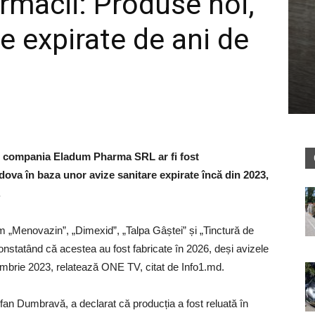
rmacii: Produse noi,
 expirate de ani de
e compania Eladum Pharma SRL ar fi fost
dova în baza unor avize sanitare expirate încă din 2023,
.
„Menovazin”, „Dimexid”, „Talpa Gâștei” și „Tinctură de
onstatând că acestea au fost fabricate în 2026, deși avizele
tombrie 2023, relatează ONE TV, citat de Info1.md.
n Dumbravă, a declarat că producția a fost reluată în