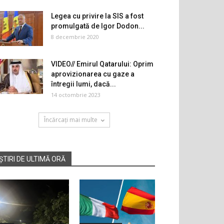
Legea cu privire la SIS a fost
promulgată de Igor Dodon...
8 decembrie 2020
VIDEO// Emirul Qatarului: Oprim
aprovizionarea cu gaze a
întregii lumi, dacă...
14 octombrie 2023
Încărcați mai multe
ȘTIRI DE ULTIMĂ ORĂ