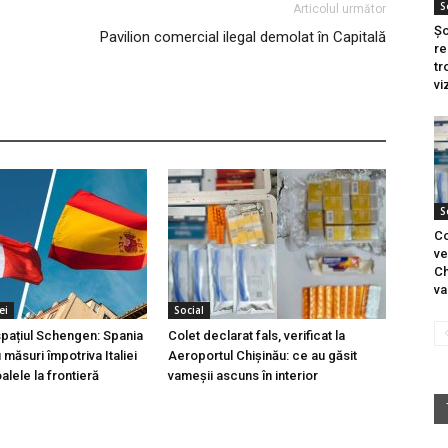
S
Articolul următor
Șo
Pavilion comercial ilegal demolat în Capitală
re
tr
vi
S
Co
ve
Ch
va
ei
Social
 spațiul Schengen: Spania
Colet declarat fals, verificat la
măsuri împotriva Italiei
Aeroportul Chișinău: ce au găsit
lele la frontieră
vameșii ascuns în interior