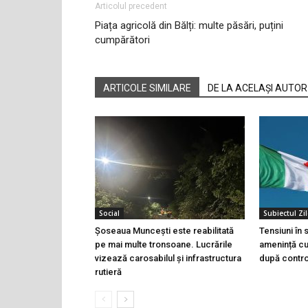
Articolul precedent
Piața agricolă din Bălți: multe păsări, puțini
cumpărători
ARTICOLE SIMILARE
DE LA ACELAȘI AUTOR
Social
Subiectul Zil
Șoseaua Muncești este reabilitată
Tensiuni în
pe mai multe tronsoane. Lucrările
amenință cu 
vizează carosabilul și infrastructura
după controa
rutieră