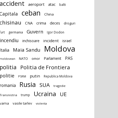
accident
aeroport
atac
balti
ceban
Capitala
China
chisinau
deces
CNA
crima
droguri
Guvern
furt
germania
Igor Dodon
incendiu
incident
inchisoare
israel
Moldova
Maia Sandu
Italia
PAS
Parlament
NATO
omor
moldovean
politia
Politia de Frontiera
politie
putin
Republica Moldova
PSRM
Rusia
SUA
romania
tragedie
Ucraina
UE
trump
Transnistria
vama
vasile tarlev
violenta