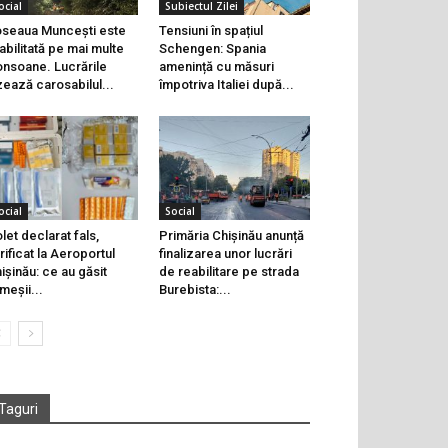
ocial
Subiectul Zilei
seaua Muncești este
Tensiuni în spațiul
abilitată pe mai multe
Schengen: Spania
onsoane. Lucrările
amenință cu măsuri
zează carosabilul...
împotriva Italiei după...
ocial
Social
let declarat fals,
Primăria Chișinău anunță
rificat la Aeroportul
finalizarea unor lucrări
ișinău: ce au găsit
de reabilitare pe strada
meșii...
Burebista:...
Taguri