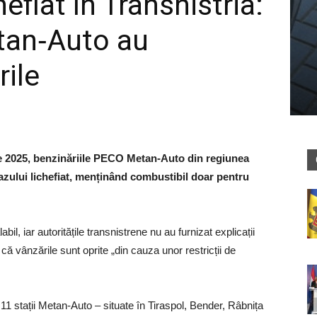
hefiat în Transnistria:
tan‑Auto au
ile
ie 2025, benzinăriile PECO Metan‑Auto din regiunea
gazului lichefiat, menținând combustibil doar pentru
il, iar autoritățile transnistrene nu au furnizat explicații
 că vânzările sunt oprite „din cauza unor restricții de
e 11 stații Metan‑Auto – situate în Tiraspol, Bender, Râbnița