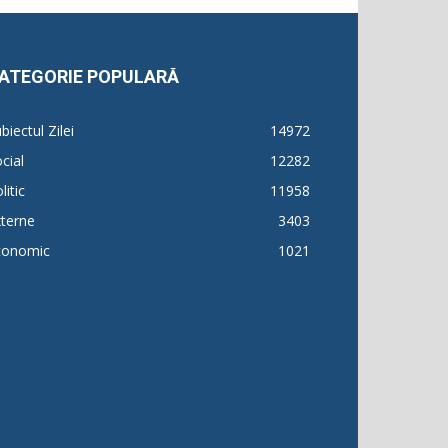
ATEGORIE POPULARĂ
biectul Zilei
14972
cial
12282
litic
11958
terne
3403
conomic
1021