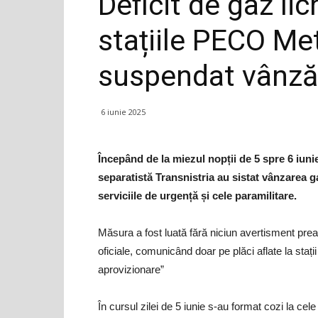
Deficit de gaz lic
stațiile PECO Me
suspendat vânzăr
6 iunie 2025
Începând de la miezul nopții de 5 spre 6 iun
separatistă Transnistria au sistat vânzarea 
serviciile de urgență și cele paramilitare.
Măsura a fost luată fără niciun avertisment prealab
oficiale, comunicând doar pe plăci aflate la stații
aprovizionare”
În cursul zilei de 5 iunie s-au format cozi la cel