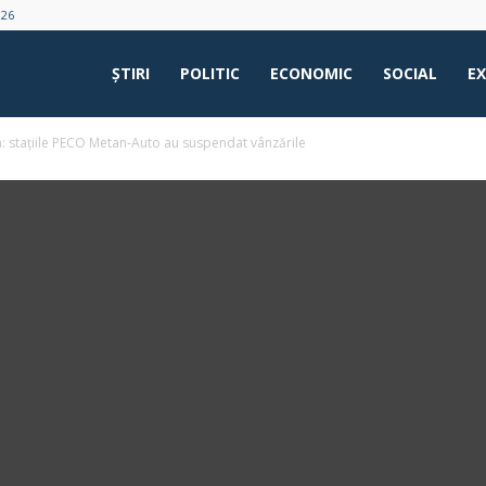
026
ŞTIRI
POLITIC
ECONOMIC
SOCIAL
E
ria: stațiile PECO Metan‑Auto au suspendat vânzările