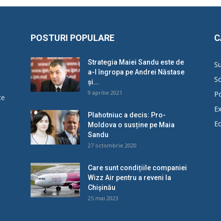
POSTURI POPULARE
C
Strategia Maiei Sandu este de
Su
a-l îngropa pe Andrei Năstase
So
și...
9 aprilie 2021
Po
ce
Ex
Plahotniuc a decis: Pro-
E
Moldova o susține pe Maia
u
Sandu
27 octombrie 2020
Care sunt condițiile companiei
Wizz Air pentru a reveni la
Chișinău
25 mai 2023