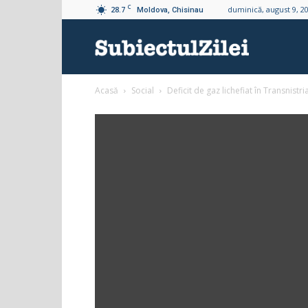
C
28.7
duminică, august 9, 2
Moldova, Chisinau
Subiectul
Acasă
Social
Deficit de gaz lichefiat în Transnist
Zilei