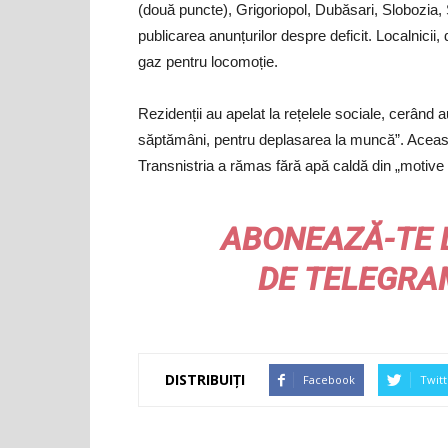
(două puncte), Grigoriopol, Dubăsari, Slobozia
publicarea anunțurilor despre deficit. Localnicii
gaz pentru locomoție.
Rezidenții au apelat la rețelele sociale, cerând 
săptămâni, pentru deplasarea la muncă”. Aceast
Transnistria a rămas fără apă caldă din „motive 
ABONEAZĂ-TE 
DE
TELEGRA
DISTRIBUIȚI
Facebook
Twitt