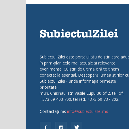
Subiectul Zilei este portalul tău de știri care adu
în prim-plan cele mai actuale și relevante
evenimente. Cu știri de ultimă oră te ținem
conectat la esențial. Descoperă lumea știrilor c
Subiectul Zilei - unde informația primește
prioritate.
mun. Chisinau. str. Vasile Lupu 30 of 2. tel. of.
+373 69 403 700. tel red. +373 69 737 802.
Contactați-ne:
info@subiectulzilei.md