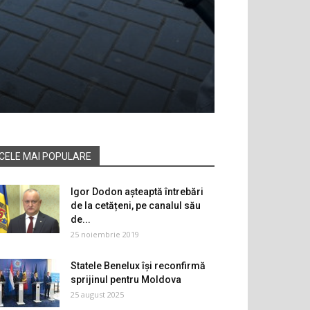
CELE MAI POPULARE
Igor Dodon așteaptă întrebări
de la cetățeni, pe canalul său
de...
25 noiembrie 2019
Statele Benelux își reconfirmă
sprijinul pentru Moldova
25 august 2025