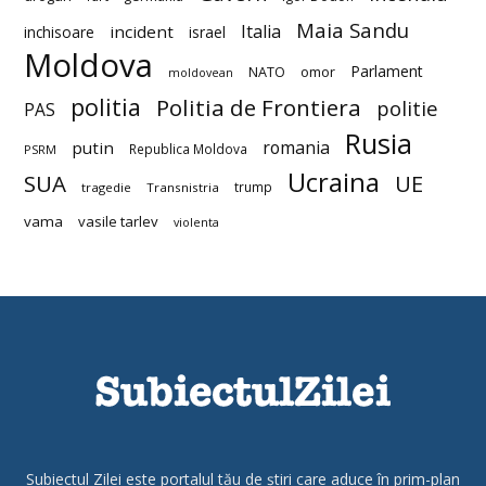
Maia Sandu
Italia
incident
inchisoare
israel
Moldova
Parlament
NATO
omor
moldovean
politia
Politia de Frontiera
politie
PAS
Rusia
romania
putin
Republica Moldova
PSRM
Ucraina
SUA
UE
trump
tragedie
Transnistria
vama
vasile tarlev
violenta
Subiectul Zilei este portalul tău de știri care aduce în prim-plan