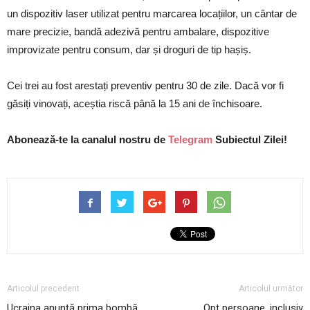
un dispozitiv laser utilizat pentru marcarea locațiilor, un cântar de
mare precizie, bandă adezivă pentru ambalare, dispozitive
improvizate pentru consum, dar și droguri de tip hașiș.
Cei trei au fost arestați preventiv pentru 30 de zile. Dacă vor fi
găsiți vinovați, aceștia riscă până la 15 ani de închisoare.
Abonează-te la canalul nostru de
Telegram
Subiectul Zilei!
Articolul precedent
Articolul următor
Ucraina anunță prima bombă
Opt persoane, inclusiv