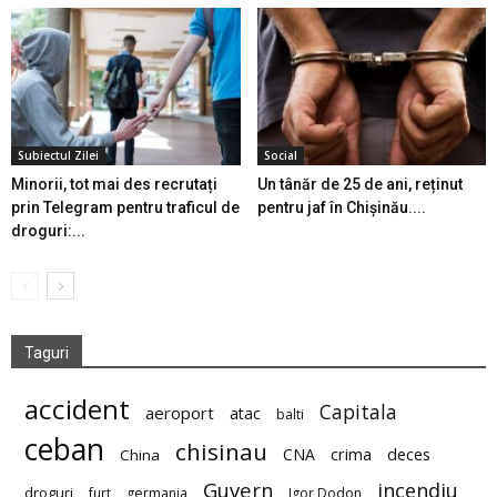
Subiectul Zilei
Social
Minorii, tot mai des recrutați
Un tânăr de 25 de ani, reținut
prin Telegram pentru traficul de
pentru jaf în Chișinău....
droguri:...
Taguri
accident
Capitala
aeroport
atac
balti
ceban
chisinau
deces
CNA
crima
China
Guvern
incendiu
droguri
furt
germania
Igor Dodon