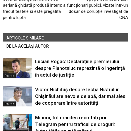
aeriană ghidată produsă intern: a
funcționari publici, vizate într-un
trecut testele și este pregătită
dosar de corupție investigat de
pentru luptă
CNA
ARTICOLE SIMILARE
DE LA ACELAȘI AUTOR
Lucian Rogac: Declarațiile premierului
despre Plahotniuc reprezintă o ingerință
în actul de justiție
Politic
Victor Nichituș despre lecția Nistrului:
Chișinăul are nevoie de apă, dar mai ales
de cooperare între autorități
Politic
Minorii, tot mai des recrutați prin
Telegram pentru traficul de droguri: