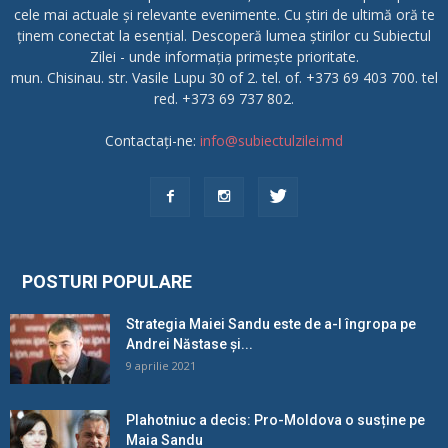
cele mai actuale și relevante evenimente. Cu știri de ultimă oră te
ținem conectat la esențial. Descoperă lumea știrilor cu Subiectul
Zilei - unde informația primește prioritate.
mun. Chisinau. str. Vasile Lupu 30 of 2. tel. of. +373 69 403 700. tel
red. +373 69 737 802.
Contactați-ne:
info@subiectulzilei.md
POSTURI POPULARE
Strategia Maiei Sandu este de a-l îngropa pe
Andrei Năstase și...
9 aprilie 2021
Plahotniuc a decis: Pro-Moldova o susține pe
Maia Sandu