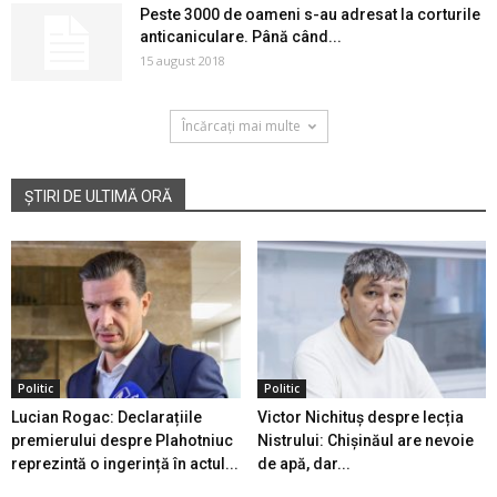
Peste 3000 de oameni s-au adresat la corturile
anticaniculare. Până când...
15 august 2018
Încărcați mai multe
ȘTIRI DE ULTIMĂ ORĂ
Politic
Politic
Lucian Rogac: Declarațiile
Victor Nichituș despre lecția
premierului despre Plahotniuc
Nistrului: Chișinăul are nevoie
reprezintă o ingerință în actul...
de apă, dar...