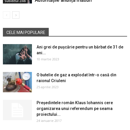
Autoritățile anunță măsuri
Subiectul Zilei
CELE MAI POPULARE
Ani grei de pușcărie pentru un bărbat de 31 de
ani...
10 martie 2023
O butelie de gaz a explodat într-o casă din
raionul Criuleni
25 aprilie 2023
Președintele român Klaus Iohannis cere
organizarea unui referendum pe seama
proiectului...
24 ianuarie 2017