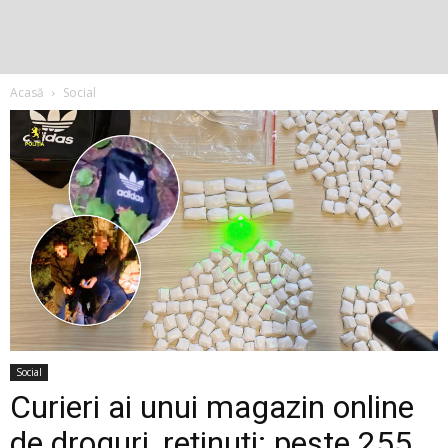
Acasă
Social
Social
Curieri ai unui magazin online
de droguri, reținuți: peste 255