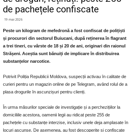
de pachețele confiscate
19 mai 2026
Peste un kilogram de mefedronă a fost confiscat de polițiști
și procurori din sectorul Buiucani, după reținerea în flagrant
a trei tineri, cu vârste de 18 și 20 de ani, originari din raionul
Strășeni. Aceștia sunt bănuiți de implicare în distribuirea
substanțelor narcotice.
Potrivit Poliția Republicii Moldova, suspecții activau în calitate de
curieri pentru un magazin online de pe Telegram, având rolul de a
plasa drogurile în ascunzișuri pentru clienți.
În urma măsurilor speciale de investigație și a perchezițiilor la
domiciliile acestora, oamenii legii au ridicat peste 255 de
pachețele cu substanțe interzise, inclusiv unele deja amplasate în
locuri ascunse. De asemenea, au fost descoperite și confiscate