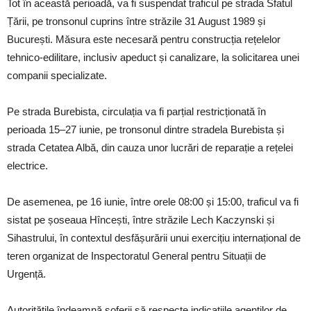
Tot în această perioadă, va fi suspendat traficul pe strada Sfatul
Țării, pe tronsonul cuprins între străzile 31 August 1989 și
București. Măsura este necesară pentru construcția rețelelor
tehnico-edilitare, inclusiv apeduct și canalizare, la solicitarea unei
companii specializate.
Pe strada Burebista, circulația va fi parțial restricționată în
perioada 15–27 iunie, pe tronsonul dintre stradela Burebista și
strada Cetatea Albă, din cauza unor lucrări de reparație a rețelei
electrice.
De asemenea, pe 16 iunie, între orele 08:00 și 15:00, traficul va fi
sistat pe șoseaua Hîncești, între străzile Lech Kaczynski și
Sihastrului, în contextul desfășurării unui exercițiu internațional de
teren organizat de Inspectoratul General pentru Situații de
Urgență.
Autoritățile îndeamnă șoferii să respecte indicațiile agenților de