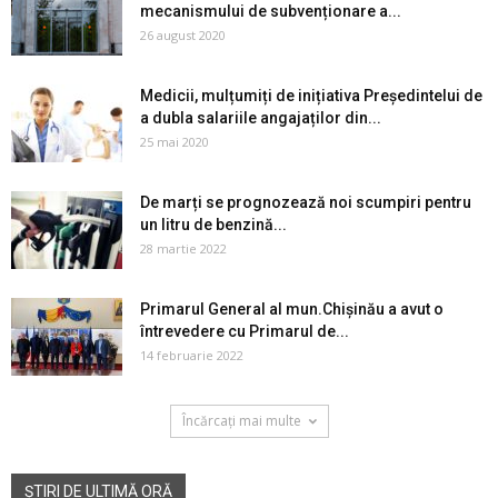
mecanismului de subvenționare a...
26 august 2020
Medicii, mulțumiți de inițiativa Președintelui de
a dubla salariile angajaților din...
25 mai 2020
De marți se prognozează noi scumpiri pentru
un litru de benzină...
28 martie 2022
Primarul General al mun.Chișinău a avut o
întrevedere cu Primarul de...
14 februarie 2022
Încărcați mai multe
ȘTIRI DE ULTIMĂ ORĂ