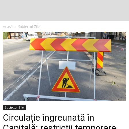
Acasă
Subiectul Zilei
Subiectul Zilei
Circulație îngreunată în
Capitală: restricții temporare