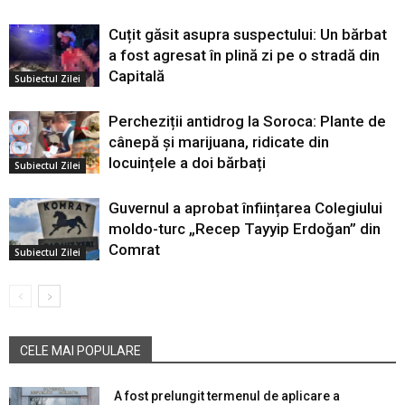
Cuțit găsit asupra suspectului: Un bărbat
a fost agresat în plină zi pe o stradă din
Capitală
Subiectul Zilei
Percheziții antidrog la Soroca: Plante de
cânepă și marijuana, ridicate din
locuințele a doi bărbați
Subiectul Zilei
Guvernul a aprobat înființarea Colegiului
moldo-turc „Recep Tayyip Erdoğan” din
Comrat
Subiectul Zilei
CELE MAI POPULARE
A fost prelungit termenul de aplicare a