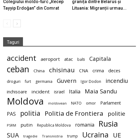
Colegiului moldo-turc „Recep
granița dintre Belarus și
Tayyip Erdoğan” din Comrat
Lituania: Migranții urmau...
Taguri
accident
Capitala
aeroport
atac
balti
ceban
chisinau
deces
CNA
crima
China
Guvern
incendiu
droguri
furt
germania
Igor Dodon
Maia Sandu
Italia
incident
inchisoare
israel
Moldova
Parlament
NATO
omor
moldovean
politia
Politia de Frontiera
politie
PAS
Rusia
romania
putin
Republica Moldova
PSRM
Ucraina
SUA
UE
trump
tragedie
Transnistria