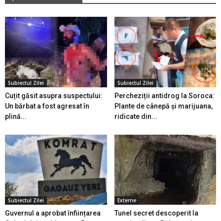
Subiectul Zilei
Subiectul Zilei
Cuțit găsit asupra suspectului:
Percheziții antidrog la Soroca:
Un bărbat a fost agresat în
Plante de cânepă și marijuana,
plină...
ridicate din...
Subiectul Zilei
Externe
Guvernul a aprobat înființarea
Tunel secret descoperit la