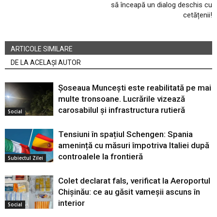
să înceapă un dialog deschis cu
cetățenii!
ARTICOLE SIMILARE
DE LA ACELAȘI AUTOR
Șoseaua Muncești este reabilitată pe mai
multe tronsoane. Lucrările vizează
carosabilul și infrastructura rutieră
Social
Tensiuni în spațiul Schengen: Spania
amenință cu măsuri împotriva Italiei după
controalele la frontieră
Subiectul Zilei
Colet declarat fals, verificat la Aeroportul
Chișinău: ce au găsit vameșii ascuns în
interior
Social