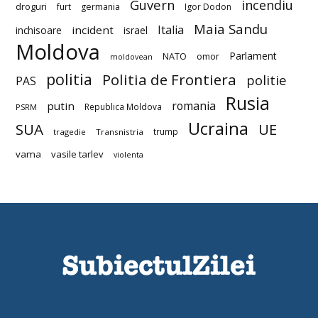
Guvern
incendiu
droguri
furt
germania
Igor Dodon
Maia Sandu
Italia
incident
inchisoare
israel
Moldova
Parlament
NATO
omor
moldovean
politia
Politia de Frontiera
politie
PAS
Rusia
romania
putin
Republica Moldova
PSRM
Ucraina
SUA
UE
trump
tragedie
Transnistria
vama
vasile tarlev
violenta