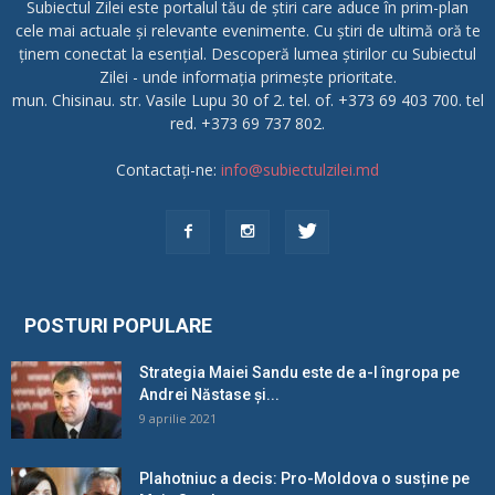
Subiectul Zilei este portalul tău de știri care aduce în prim-plan
cele mai actuale și relevante evenimente. Cu știri de ultimă oră te
ținem conectat la esențial. Descoperă lumea știrilor cu Subiectul
Zilei - unde informația primește prioritate.
mun. Chisinau. str. Vasile Lupu 30 of 2. tel. of. +373 69 403 700. tel
red. +373 69 737 802.
Contactați-ne:
info@subiectulzilei.md
POSTURI POPULARE
Strategia Maiei Sandu este de a-l îngropa pe
Andrei Năstase și...
9 aprilie 2021
Plahotniuc a decis: Pro-Moldova o susține pe