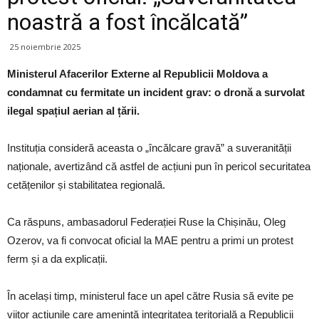
noastră a fost încălcată”
25 noiembrie 2025
Ministerul Afacerilor Externe al Republicii Moldova a
condamnat cu fermitate un incident grav: o dronă a survolat
ilegal spațiul aerian al țării.
Instituția consideră aceasta o „încălcare gravă” a suveranității
naționale, avertizând că astfel de acțiuni pun în pericol securitatea
cetățenilor și stabilitatea regională.
Ca răspuns, ambasadorul Federației Ruse la Chișinău, Oleg
Ozerov, va fi convocat oficial la MAE pentru a primi un protest
ferm și a da explicații.
În același timp, ministerul face un apel către Rusia să evite pe
viitor acțiunile care amenință integritatea teritorială a Republicii