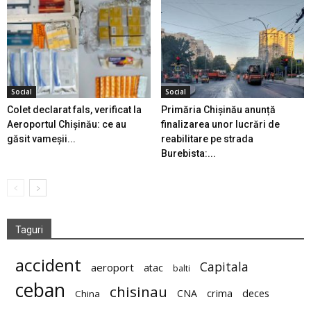
Social
Social
Colet declarat fals, verificat la
Primăria Chișinău anunță
Aeroportul Chișinău: ce au
finalizarea unor lucrări de
găsit vameșii...
reabilitare pe strada
Burebista:...
Taguri
accident
Capitala
aeroport
atac
balti
ceban
chisinau
deces
CNA
crima
China