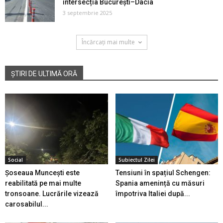
intersecția București–Dacia
3 septembrie 2025
Încărcați mai multe
ȘTIRI DE ULTIMĂ ORĂ
Social
Subiectul Zilei
Șoseaua Muncești este
Tensiuni în spațiul Schengen:
reabilitată pe mai multe
Spania amenință cu măsuri
tronsoane. Lucrările vizează
împotriva Italiei după...
carosabilul...