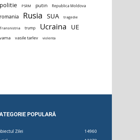
politie
putin
Republica Moldova
PSRM
Rusia
SUA
romania
tragedie
Ucraina
UE
trump
Transnistria
vama
vasile tarlev
violenta
ATEGORIE POPULARĂ
biectul Zilei
14960