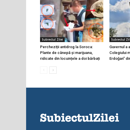
Subiectul Zilei
Subiectul Zil
Percheziții antidrog la Soroca:
Guvernul a a
Plante de cânepă și marijuana,
Colegiului 
ridicate din locuințele a doi bărbați
Erdoğan” di