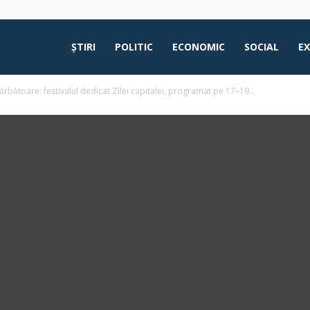
ŞTIRI
POLITIC
ECONOMIC
SOCIAL
E
rbătoare: festivalul dedicat Zilei capitalei, programat pe 17–19...