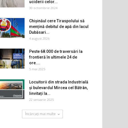
uciderii celor...
30 octombrie 2024
Chișinăul cere Tiraspolului să
mențină debitul de apă din lacul
Dubăsari...
4 august 2026
Peste 68.000 de traversări la
frontieră în ultimele 24 de
ore....
5 mai 2025
Locuitorii din strada Industrială
și bulevardul Mircea cel Bătrân,
Iinvitați la...
22 ianuarie 2025
Încărcați mai multe