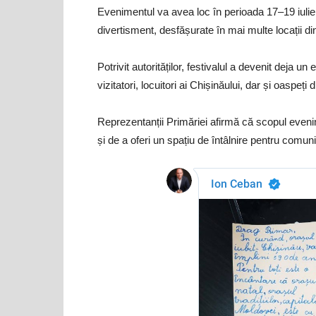
Evenimentul va avea loc în perioada 17–19 iulie 
divertisment, desfășurate în mai multe locații din
Potrivit autorităților, festivalul a devenit dej
vizitatori, locuitori ai Chișinăului, dar și oaspeți di
Reprezentanții Primăriei afirmă că scopul evenim
și de a oferi un spațiu de întâlnire pentru comunit