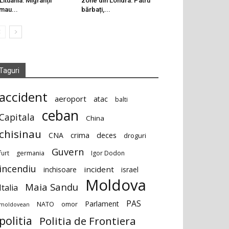
 Lituania: Migranții
zone din Londra: Patru
mau...
bărbați,...
Taguri
accident
aeroport
atac
balti
ceban
Capitala
China
chisinau
deces
CNA
crima
droguri
Guvern
furt
germania
Igor Dodon
incendiu
incident
inchisoare
israel
Moldova
Maia Sandu
Italia
PAS
Parlament
NATO
omor
moldovean
politia
Politia de Frontiera