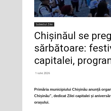
Subiectul Zilei
Chișinăul se pre
sărbătoare: festi
capitalei, progra
1 iulie 2026
Primăria municipiului Chișinău anunță organiz
Chișinău”, dedicat Zilei capitalei și aniversă
orașului.