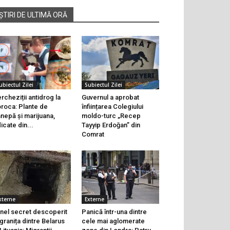
ȘTIRI DE ULTIMĂ ORĂ
ubiectul Zilei
Subiectul Zilei
rcheziții antidrog la
Guvernul a aprobat
roca: Plante de
înființarea Colegiului
nepă și marijuana,
moldo-turc „Recep
dicate din...
Tayyip Erdoğan” din
Comrat
xterne
Externe
nel secret descoperit
Panică într-una dintre
 granița dintre Belarus
cele mai aglomerate