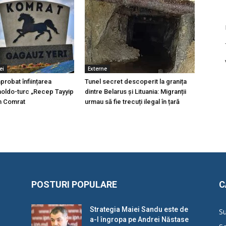
ei
Externe
probat înființarea
Tunel secret descoperit la granița
moldo-turc „Recep Tayyip
dintre Belarus și Lituania: Migranții
n Comrat
urmau să fie trecuți ilegal în țară
POSTURI POPULARE
C
Strategia Maiei Sandu este de
Su
a-l îngropa pe Andrei Năstase