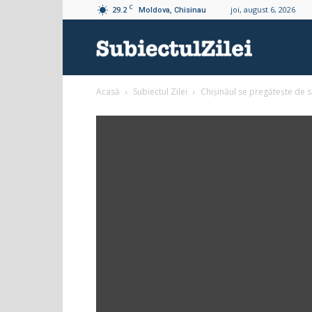
C
29.2
joi, august 6, 2026
Moldova, Chisinau
Subiectul
Acasă
Subiectul Zilei
Chișinăul se pregătește de să
Zilei