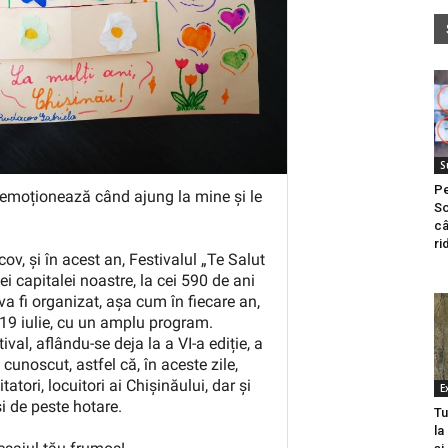
S
Pe
So
câ
ri
E
Tu
la