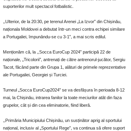
suporterilor mult spectacol fotbalistic.
,,Ulterior, de la 20:30, pe terenul Arenei „La Izvor” din Chișinău,
naționala Moldovei a debutat într-un meci contra echipei similare
a Portugaliei, împunându-se cu 3-1”, a mai scris edilul.
Menționăm că, la ,,Socca EuroCup 2024” participă 22 de
naționale, „Tricolorii”, antrenați de către antrenorul-jucător, Sergiu
Tacot, făcând parte din Grupa 1, alături de primele reprezentative
ale Portugaliei, Georgiei și Turciei.
Turneul „Socca EuroCup2024” se va desfășura în perioada 8-12
mai, la Chișinău, intrarea fanilor la toate meciurilor atât din faza
grupelor, cât și din cea eliminatorie, fiind liberă.
,,Primăria Municipiului Chișinău, un susținător aprig al sportului
național, inclusiv al „Sportului Rege”, va continua să ofere suport