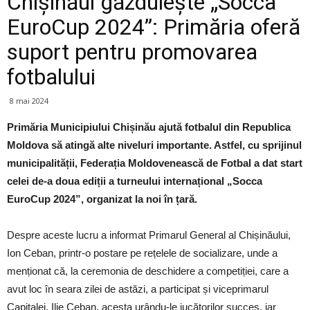
Chișinăul găzduiește „Socca
EuroCup 2024”: Primăria oferă
suport pentru promovarea
fotbalului
8 mai 2024
Primăria Municipiului Chișinău ajută fotbalul din Republica
Moldova să atingă alte niveluri importante. Astfel, cu sprijinul
municipalității, Federația Moldovenească de Fotbal a dat start
celei de-a doua ediții a turneului internațional „Socca
EuroCup 2024”, organizat la noi în țară.
Despre aceste lucru a informat Primarul General al Chișinăului,
Ion Ceban, printr-o postare pe rețelele de socializare, unde a
menționat că, la ceremonia de deschidere a competiției, care a
avut loc în seara zilei de astăzi, a participat și viceprimarul
Capitalei, Ilie Ceban, acesta urându-le jucătorilor succes, iar