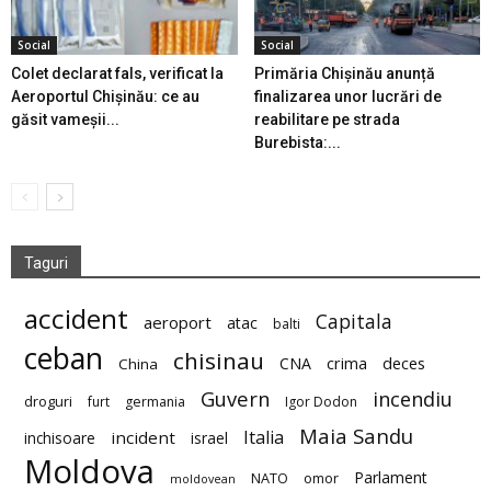
Social
Social
Colet declarat fals, verificat la
Primăria Chișinău anunță
Aeroportul Chișinău: ce au
finalizarea unor lucrări de
găsit vameșii...
reabilitare pe strada
Burebista:...
Taguri
accident
Capitala
aeroport
atac
balti
ceban
chisinau
deces
CNA
crima
China
Guvern
incendiu
droguri
furt
germania
Igor Dodon
Maia Sandu
Italia
incident
inchisoare
israel
Moldova
Parlament
NATO
omor
moldovean