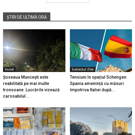
ȘTIRI DE ULTIMĂ ORĂ
Social
Subiectul Zilei
Șoseaua Muncești este
Tensiuni în spațiul Schengen:
reabilitată pe mai multe
Spania amenință cu măsuri
tronsoane. Lucrările vizează
împotriva Italiei după...
carosabilul...