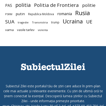
politia
Politia de Frontiera
politie
PAS
Rusia
romania
putin
Republica Moldova
PSRM
Ucraina
SUA
UE
trump
tragedie
Transnistria
vama
vasile tarlev
violenta
Subiectul Zilei este portalul tău de știri care aduce în prim-plan
cele mai actuale și relevante evenimente. Cu știri de ultimă oră te
ținem conectat la esențial. Descoperă lumea știrilor cu Subiectul
Zilei - unde informația primește prioritate.
mun. Chisinau. str. Vasile Lupu 30 of 2. tel. of. +373 69 403 700. tel