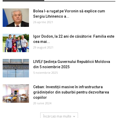
Bolea l-a rugat pe Voronin să explice cum
Sergiu Litvinenco a...
26 aprilie 2021
Igor Dodon, la 22 ani de căsătorie: Familia este
cea mai...
29 august 2021
LIVE// Ședința Guvernului Republicii Moldova
din 5 noiembrie 2025
5 noiembrie 2025
Ceban: Investiții masive în infrastructura
grădinițelor din suburbii pentru dezvoltarea
copiilor
20 iunie 2024
Încărcați mai multe