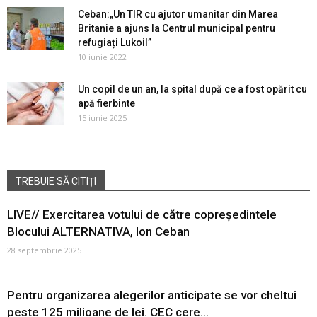
Ceban:„Un TIR cu ajutor umanitar din Marea
Britanie a ajuns la Centrul municipal pentru
refugiați Lukoil”
10 iunie 2022
Un copil de un an, la spital după ce a fost opărit cu
apă fierbinte
15 iunie 2025
TREBUIE SĂ CITIȚI
LIVE// Exercitarea votului de către copreședintele
Blocului ALTERNATIVA, Ion Ceban
28 septembrie 2025
Pentru organizarea alegerilor anticipate se vor cheltui
peste 125 milioane de lei. CEC cere...