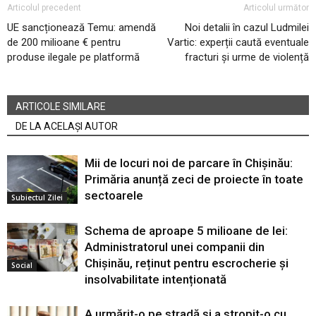
Articolul precedent
Articolul următor
UE sancționează Temu: amendă
Noi detalii în cazul Ludmilei
de 200 milioane € pentru
Vartic: experții caută eventuale
produse ilegale pe platformă
fracturi și urme de violență
ARTICOLE SIMILARE
DE LA ACELAȘI AUTOR
Mii de locuri noi de parcare în Chișinău:
Primăria anunță zeci de proiecte în toate
sectoarele
Subiectul Zilei
Schema de aproape 5 milioane de lei:
Administratorul unei companii din
Chișinău, reținut pentru escrocherie și
Social
insolvabilitate intenționată
A urmărit-o pe stradă și a stropit-o cu