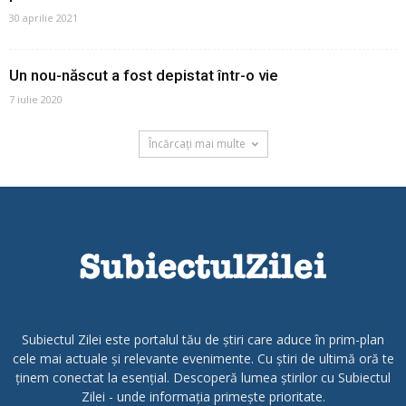
30 aprilie 2021
Un nou-născut a fost depistat într-o vie
7 iulie 2020
Încărcați mai multe
Subiectul Zilei este portalul tău de știri care aduce în prim-plan
cele mai actuale și relevante evenimente. Cu știri de ultimă oră te
ținem conectat la esențial. Descoperă lumea știrilor cu Subiectul
Zilei - unde informația primește prioritate.