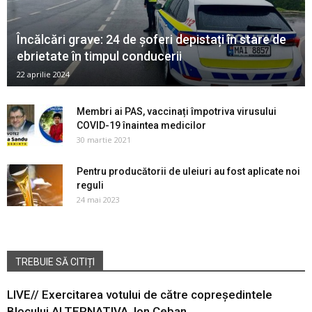
Încălcări grave: 24 de șoferi depistați în stare de
ebrietate în timpul conducerii
22 aprilie 2024
Membri ai PAS, vaccinați împotriva virusului
COVID-19 înaintea medicilor
30 martie 2021
Pentru producătorii de uleiuri au fost aplicate noi
reguli
24 mai 2023
TREBUIE SĂ CITIȚI
LIVE// Exercitarea votului de către copreședintele
Blocului ALTERNATIVA, Ion Ceban