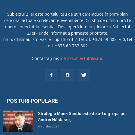
Subiectul Zilei este portalul tău de știri care aduce în prim-plan
cele mai actuale și relevante evenimente. Cu știri de ultimă oră te
ținem conectat la esențial. Descoperă lumea știrilor cu Subiectul
Zilei - unde informația primește prioritate.
mun. Chisinau. str. Vasile Lupu 30 of 2. tel. of. +373 69 403 700. tel
red. +373 69 737 802.
Contactați-ne:
info@subiectulzilei.md
POSTURI POPULARE
Strategia Maiei Sandu este de a-l îngropa pe
Andrei Năstase și...
9 aprilie 2021