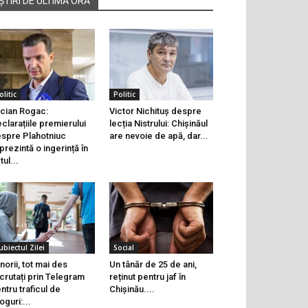
ȘTIRI DE ULTIMĂ ORĂ
olitic
Politic
cian Rogac:
Victor Nichituș despre
clarațiile premierului
lecția Nistrului: Chișinăul
spre Plahotniuc
are nevoie de apă, dar...
prezintă o ingerință în
tul...
ubiectul Zilei
Social
norii, tot mai des
Un tânăr de 25 de ani,
crutați prin Telegram
reținut pentru jaf în
ntru traficul de
Chișinău....
oguri:...