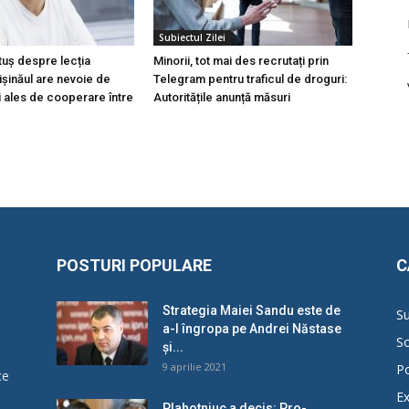
Subiectul Zilei
tuș despre lecția
Minorii, tot mai des recrutați prin
hișinăul are nevoie de
Telegram pentru traficul de droguri:
i ales de cooperare între
Autoritățile anunță măsuri
POSTURI POPULARE
C
Strategia Maiei Sandu este de
Su
a-l îngropa pe Andrei Năstase
So
și...
9 aprilie 2021
Po
ce
Ex
Plahotniuc a decis: Pro-