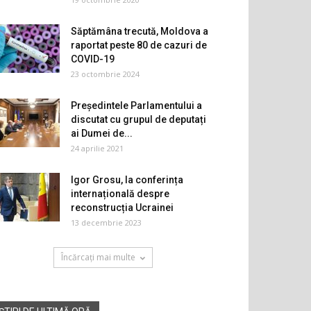
Săptămâna trecută, Moldova a
raportat peste 80 de cazuri de
COVID-19
23 octombrie 2024
Președintele Parlamentului a
discutat cu grupul de deputați
ai Dumei de...
24 aprilie 2021
Igor Grosu, la conferința
internațională despre
reconstrucția Ucrainei
13 decembrie 2023
Încărcați mai multe