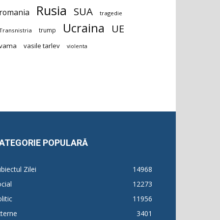
Rusia
SUA
romania
tragedie
Ucraina
UE
trump
Transnistria
vama
vasile tarlev
violenta
ATEGORIE POPULARĂ
biectul Zilei
14968
cial
12273
litic
11956
terne
3401