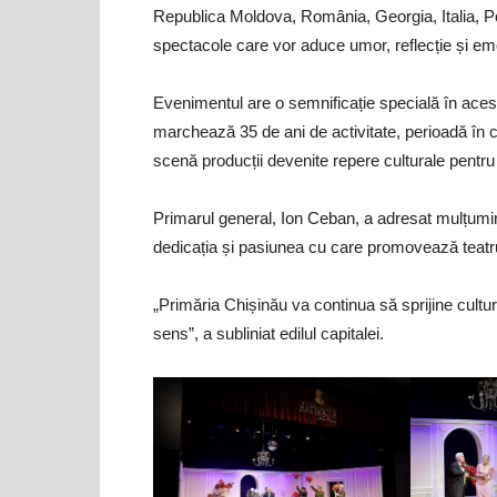
Republica Moldova, România, Georgia, Italia, Pol
spectacole care vor aduce umor, reflecție și emoț
Evenimentul are o semnificație specială în acest
marchează 35 de ani de activitate, perioadă în ca
scenă producții devenite repere culturale pentru
Primarul general, Ion Ceban, a adresat mulțumir
dedicația și pasiunea cu care promovează teatrul ș
„Primăria Chișinău va continua să sprijine cultur
sens”, a subliniat edilul capitalei.