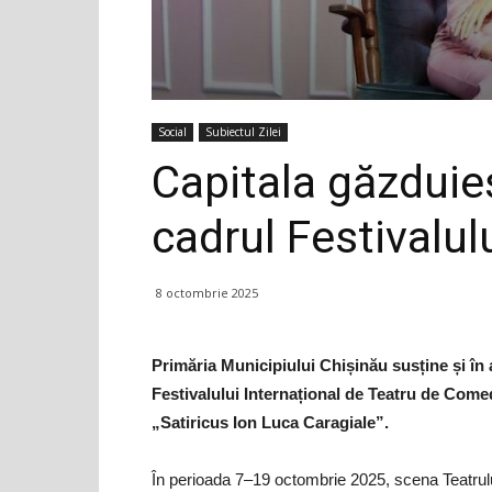
Social
Subiectul Zilei
Capitala găzduie
cadrul Festivalu
8 octombrie 2025
Primăria Municipiului Chișinău susține și în a
Festivalului Internațional de Teatru de Come
„Satiricus Ion Luca Caragiale”.
În perioada 7–19 octombrie 2025, scena Teatrului „S