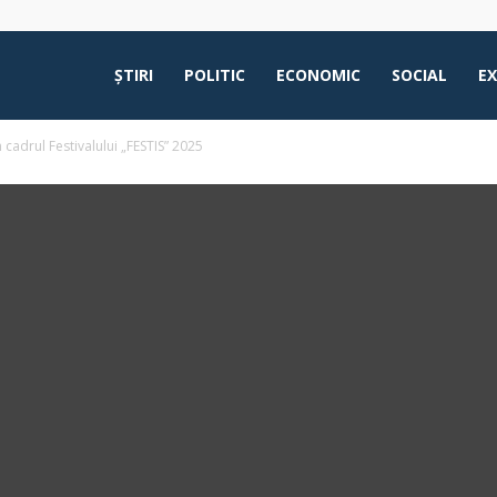
ŞTIRI
POLITIC
ECONOMIC
SOCIAL
E
 cadrul Festivalului „FESTIS” 2025