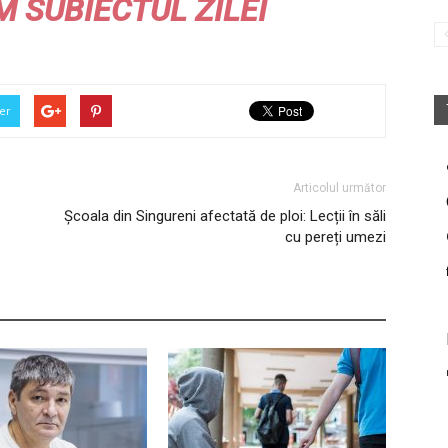
M
SUBIECTUL ZILEI
er
Articolul următor
Școala din Singureni afectată de ploi: Lecții în săli
cu pereți umezi