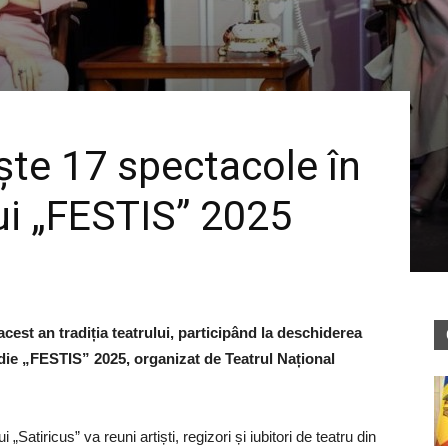
ște 17 spectacole în
lui „FESTIS” 2025
cest an tradiția teatrului, participând la deschiderea
die „FESTIS” 2025, organizat de Teatrul Național
atiricus” va reuni artiști, regizori și iubitori de teatru din