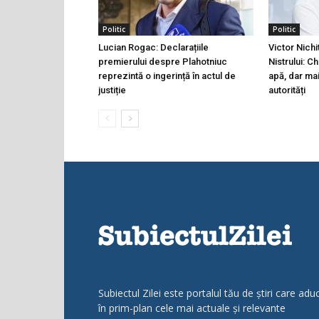
Politic
Politic
Lucian Rogac: Declarațiile
Victor Nichi
premierului despre Plahotniuc
Nistrului: C
reprezintă o ingerință în actul de
apă, dar ma
justiție
autorități
Subiectul Zilei este portalul tău de știri care adu
în prim-plan cele mai actuale și relevante