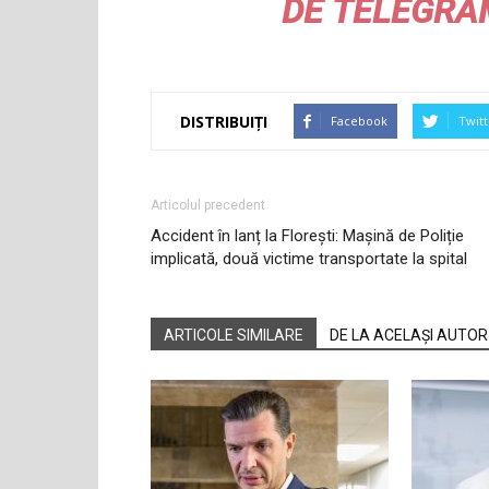
DE
TELEGRA
DISTRIBUIȚI
Facebook
Twitt
Articolul precedent
Accident în lanț la Florești: Mașină de Poliție
implicată, două victime transportate la spital
ARTICOLE SIMILARE
DE LA ACELAȘI AUTOR