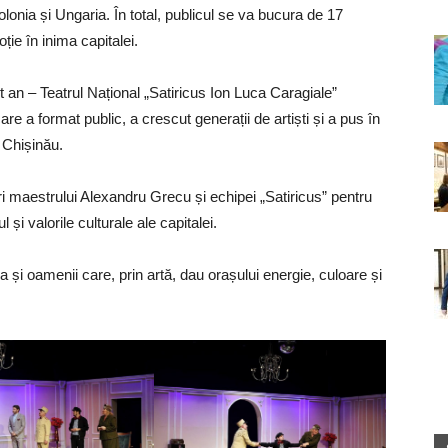
onia și Ungaria. În total, publicul se va bucura de 17
ie în inima capitalei.
 an – Teatrul Național „Satiricus Ion Luca Caragiale”
re a format public, a crescut generații de artiști și a pus în
 Chișinău.
i maestrului Alexandru Grecu și echipei „Satiricus” pentru
i valorile culturale ale capitalei.
a și oamenii care, prin artă, dau orașului energie, culoare și