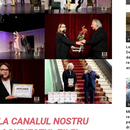
P
Lu
De
de
re
ac
S
Mi
re
LA CANALUL NOSTRU
pe
dr