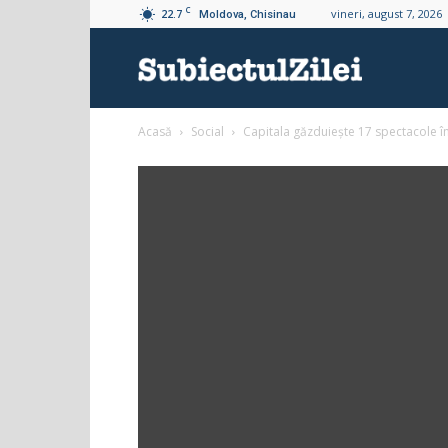
C
22.7
vineri, august 7, 2026
Moldova, Chisinau
Subiectul
Acasă
Social
Capitala găzduiește 17 spectacole în
Zilei