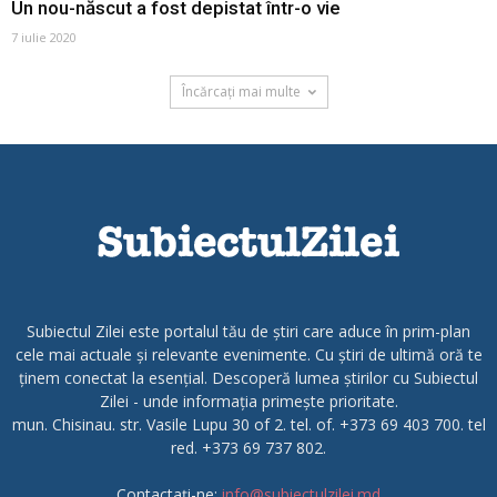
Un nou-născut a fost depistat într-o vie
7 iulie 2020
Încărcați mai multe
Subiectul Zilei este portalul tău de știri care aduce în prim-plan
cele mai actuale și relevante evenimente. Cu știri de ultimă oră te
ținem conectat la esențial. Descoperă lumea știrilor cu Subiectul
Zilei - unde informația primește prioritate.
mun. Chisinau. str. Vasile Lupu 30 of 2. tel. of. +373 69 403 700. tel
red. +373 69 737 802.
Contactați-ne:
info@subiectulzilei.md