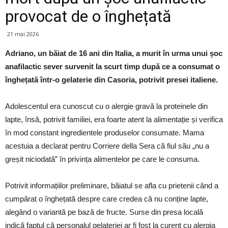
provocat de o înghețată
21 mai 2026
Adriano, un băiat de 16 ani din Italia, a murit în urma unui șoc
anafilactic sever survenit la scurt timp după ce a consumat o
înghețată într-o gelaterie din Casoria, potrivit presei italiene.
Adolescentul era cunoscut cu o alergie gravă la proteinele din
lapte, însă, potrivit familiei, era foarte atent la alimentație și verifica
în mod constant ingredientele produselor consumate. Mama
acestuia a declarat pentru Corriere della Sera că fiul său „nu a
greșit niciodată” în privința alimentelor pe care le consuma.
Potrivit informațiilor preliminare, băiatul se afla cu prietenii când a
cumpărat o înghețată despre care credea că nu conține lapte,
alegând o variantă pe bază de fructe. Surse din presa locală
indică faptul că personalul gelateriei ar fi fost la curent cu alergia