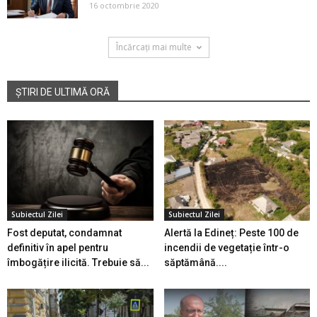
16 octombrie 2020
Încărcați mai multe
ȘTIRI DE ULTIMĂ ORĂ
Subiectul Zilei
Subiectul Zilei
Fost deputat, condamnat
Alertă la Edineț: Peste 100 de
definitiv în apel pentru
incendii de vegetație într-o
îmbogățire ilicită. Trebuie să...
săptămână....