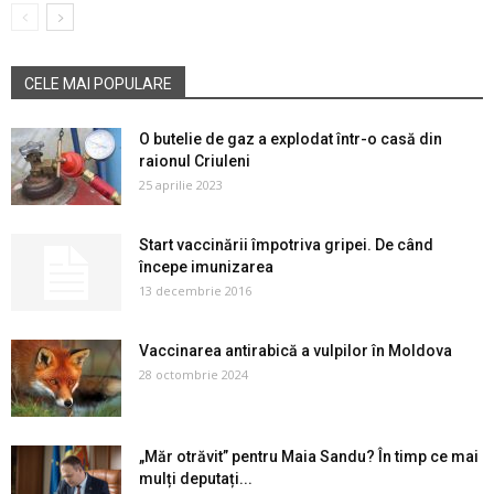
CELE MAI POPULARE
O butelie de gaz a explodat într-o casă din
raionul Criuleni
25 aprilie 2023
Start vaccinării împotriva gripei. De când
începe imunizarea
13 decembrie 2016
Vaccinarea antirabică a vulpilor în Moldova
28 octombrie 2024
„Măr otrăvit” pentru Maia Sandu? În timp ce mai
mulți deputați...