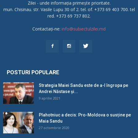
Zilei - unde informația primește prioritate.
mun. Chisinau. str. Vasile Lupu 30 of 2. tel. of. +373 69 403 700. tel
red. +373 69 737 802.
Contactați-ne:
info@subiectulzilei.md
POSTURI POPULARE
Strategia Maiei Sandu este de a-l îngropa pe
Andrei Năstase și...
9 aprilie 2021
Plahotniuc a decis: Pro-Moldova o susține pe
Maia Sandu
27 octombrie 2020