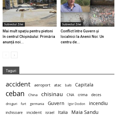
Subiectul Zilei
Subiectul Zilei
Mai mult spațiu pentru pietoni
Conflict între Guvern și
în centrul Chișinăului: Primăria
localnici la Anenii Noi: Un
anunță noi...
centru de...
Taguri
accident
Capitala
aeroport
atac
balti
ceban
chisinau
deces
CNA
crima
China
Guvern
incendiu
droguri
furt
germania
Igor Dodon
Maia Sandu
Italia
incident
inchisoare
israel