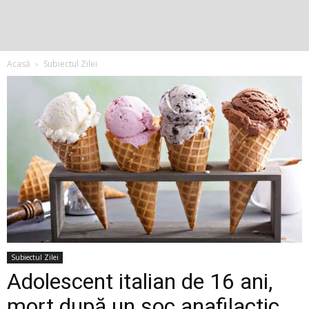
Acasă
Subiectul Zilei
Subiectul Zilei
Adolescent italian de 16 ani,
mort după un șoc anafilactic