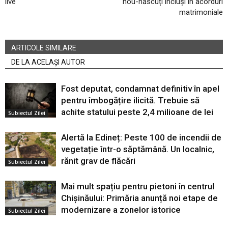
live
nou-născuți incluși în acorduri
matrimoniale
ARTICOLE SIMILARE
DE LA ACELAȘI AUTOR
Fost deputat, condamnat definitiv în apel
pentru îmbogățire ilicită. Trebuie să
achite statului peste 2,4 milioane de lei
Subiectul Zilei
Alertă la Edineț: Peste 100 de incendii de
vegetație într-o săptămână. Un localnic,
rănit grav de flăcări
Subiectul Zilei
Mai mult spațiu pentru pietoni în centrul
Chișinăului: Primăria anunță noi etape de
modernizare a zonelor istorice
Subiectul Zilei