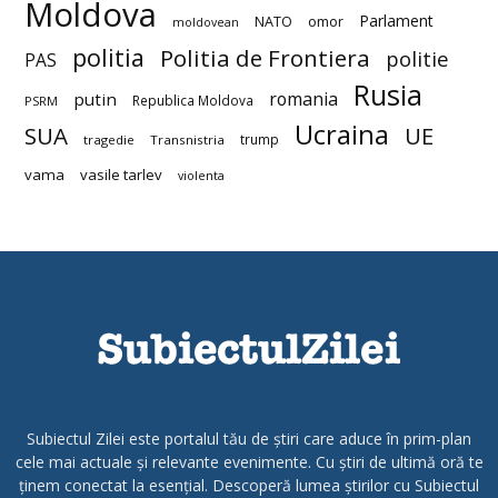
Moldova
Parlament
NATO
omor
moldovean
politia
Politia de Frontiera
politie
PAS
Rusia
romania
putin
Republica Moldova
PSRM
Ucraina
SUA
UE
trump
tragedie
Transnistria
vama
vasile tarlev
violenta
Subiectul Zilei este portalul tău de știri care aduce în prim-plan
cele mai actuale și relevante evenimente. Cu știri de ultimă oră te
ținem conectat la esențial. Descoperă lumea știrilor cu Subiectul