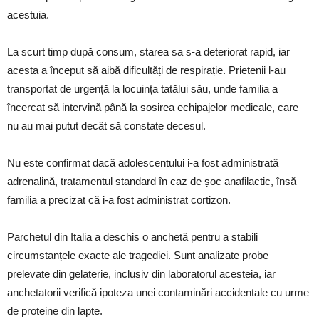
acestuia.
La scurt timp după consum, starea sa s-a deteriorat rapid, iar
acesta a început să aibă dificultăți de respirație. Prietenii l-au
transportat de urgență la locuința tatălui său, unde familia a
încercat să intervină până la sosirea echipajelor medicale, care
nu au mai putut decât să constate decesul.
Nu este confirmat dacă adolescentului i-a fost administrată
adrenalină, tratamentul standard în caz de șoc anafilactic, însă
familia a precizat că i-a fost administrat cortizon.
Parchetul din Italia a deschis o anchetă pentru a stabili
circumstanțele exacte ale tragediei. Sunt analizate probe
prelevate din gelaterie, inclusiv din laboratorul acesteia, iar
anchetatorii verifică ipoteza unei contaminări accidentale cu urme
de proteine din lapte.