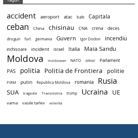
Taguri
accident
Capitala
aeroport
atac
balti
ceban
chisinau
deces
CNA
crima
China
Guvern
incendiu
droguri
furt
germania
Igor Dodon
Maia Sandu
Italia
incident
inchisoare
israel
Moldova
Parlament
NATO
omor
moldovean
politia
Politia de Frontiera
politie
PAS
Rusia
romania
putin
Republica Moldova
PSRM
Ucraina
SUA
UE
trump
tragedie
Transnistria
vama
vasile tarlev
violenta