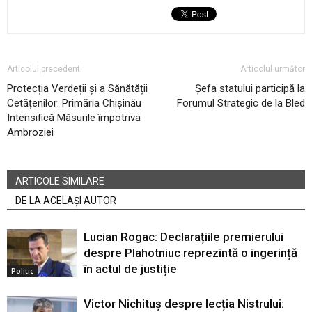
Articolul precedent
Articolul următor
Protecția Verdeții și a Sănătății
Șefa statului participă la
Cetățenilor: Primăria Chișinău
Forumul Strategic de la Bled
Intensifică Măsurile împotriva
Ambroziei
ARTICOLE SIMILARE
DE LA ACELAȘI AUTOR
Lucian Rogac: Declarațiile premierului
despre Plahotniuc reprezintă o ingerință
în actul de justiție
Politic
Victor Nichituș despre lecția Nistrului: