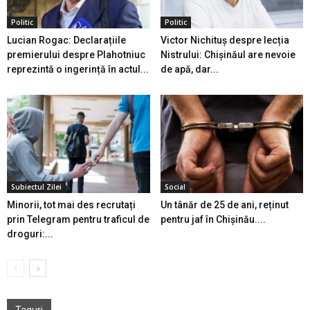
Politic
Politic
Lucian Rogac: Declarațiile
Victor Nichituș despre lecția
premierului despre Plahotniuc
Nistrului: Chișinăul are nevoie
reprezintă o ingerință în actul...
de apă, dar...
Subiectul Zilei
Social
Minorii, tot mai des recrutați
Un tânăr de 25 de ani, reținut
prin Telegram pentru traficul de
pentru jaf în Chișinău....
droguri:...