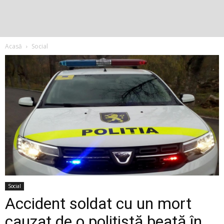
Acasă
Social
Social
Accident soldat cu un mort
cauzat de o polițistă beată în