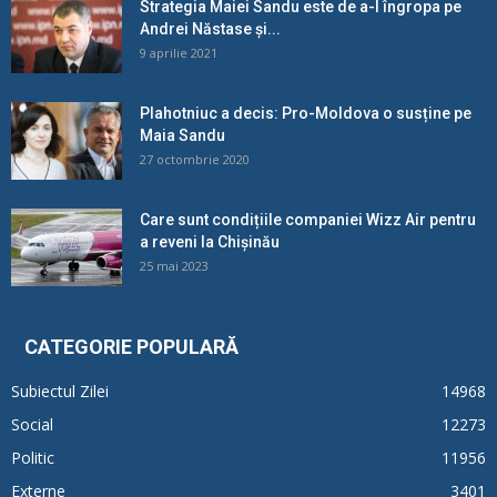
Strategia Maiei Sandu este de a-l îngropa pe
Andrei Năstase și...
9 aprilie 2021
Plahotniuc a decis: Pro-Moldova o susține pe
Maia Sandu
27 octombrie 2020
Care sunt condițiile companiei Wizz Air pentru
a reveni la Chișinău
25 mai 2023
CATEGORIE POPULARĂ
Subiectul Zilei
14968
Social
12273
Politic
11956
Externe
3401