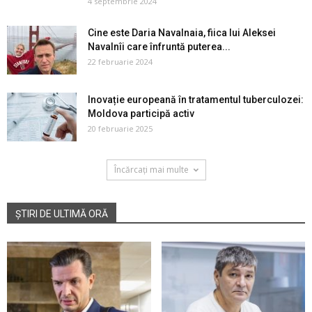
4 septembrie 2024
Cine este Daria Navalnaia, fiica lui Aleksei
Navalnîi care înfruntă puterea...
22 februarie 2024
Inovație europeană în tratamentul tuberculozei:
Moldova participă activ
20 februarie 2025
Încărcați mai multe
ȘTIRI DE ULTIMĂ ORĂ