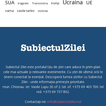
Ucraina
SUA
UE
trump
tragedie
Transnistria
vama
vasile tarlev
violenta
Subiectul Zilei este portalul tău de știri care aduce în prim-plan
cele mai actuale și relevante evenimente. Cu știri de ultimă oră te
ținem conectat la esențial. Descoperă lumea știrilor cu Subiectul
Zilei - unde informația primește prioritate.
mun. Chisinau. str. Vasile Lupu 30 of 2. tel. of. +373 69 403 700. tel
red. +373 69 737 802.
Contactați-ne:
info@subiectulzilei.md