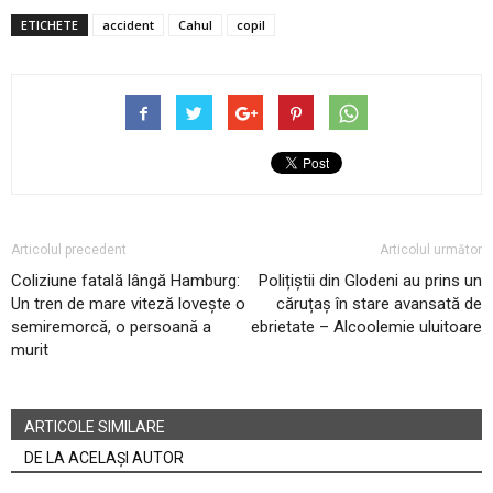
ETICHETE
accident
Cahul
copil
Articolul precedent
Articolul următor
Coliziune fatală lângă Hamburg:
Polițiștii din Glodeni au prins un
Un tren de mare viteză lovește o
căruțaș în stare avansată de
semiremorcă, o persoană a
ebrietate – Alcoolemie uluitoare
murit
ARTICOLE SIMILARE
DE LA ACELAȘI AUTOR