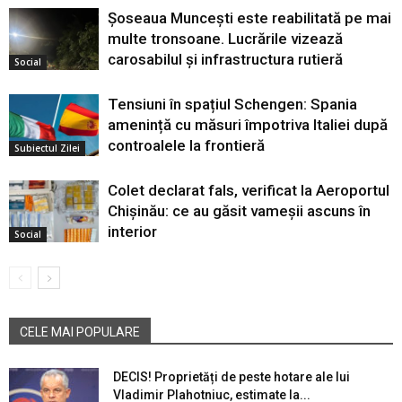
Șoseaua Muncești este reabilitată pe mai
multe tronsoane. Lucrările vizează
carosabilul și infrastructura rutieră
Social
Tensiuni în spațiul Schengen: Spania
amenință cu măsuri împotriva Italiei după
controalele la frontieră
Subiectul Zilei
Colet declarat fals, verificat la Aeroportul
Chișinău: ce au găsit vameșii ascuns în
interior
Social
CELE MAI POPULARE
DECIS! Proprietăți de peste hotare ale lui
Vladimir Plahotniuc, estimate la...