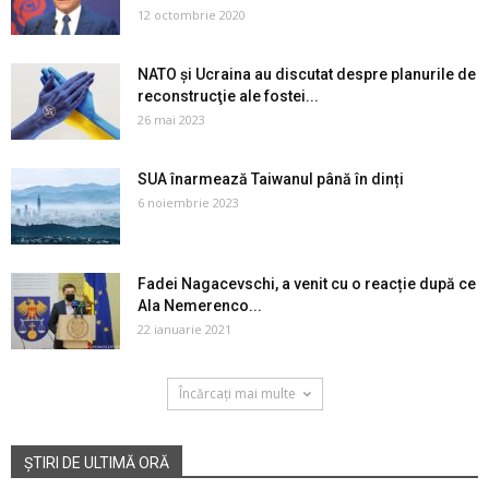
12 octombrie 2020
NATO şi Ucraina au discutat despre planurile de
reconstrucţie ale fostei...
26 mai 2023
SUA înarmează Taiwanul până în dinți
6 noiembrie 2023
Fadei Nagacevschi, a venit cu o reacție după ce
Ala Nemerenco...
22 ianuarie 2021
Încărcați mai multe
ȘTIRI DE ULTIMĂ ORĂ