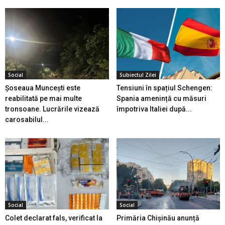
Social
Subiectul Zilei
Șoseaua Muncești este
Tensiuni în spațiul Schengen:
reabilitată pe mai multe
Spania amenință cu măsuri
tronsoane. Lucrările vizează
împotriva Italiei după...
carosabilul...
Social
Social
Colet declarat fals, verificat la
Primăria Chișinău anunță