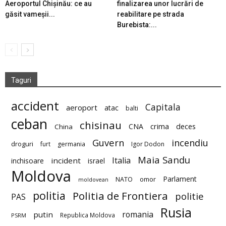
Aeroportul Chișinău: ce au
finalizarea unor lucrări de
găsit vameșii...
reabilitare pe strada
Burebista:...
Taguri
accident
Capitala
aeroport
atac
balti
ceban
chisinau
deces
CNA
crima
China
Guvern
incendiu
droguri
furt
germania
Igor Dodon
Maia Sandu
Italia
incident
inchisoare
israel
Moldova
Parlament
NATO
omor
moldovean
politia
Politia de Frontiera
politie
PAS
Rusia
romania
putin
Republica Moldova
PSRM