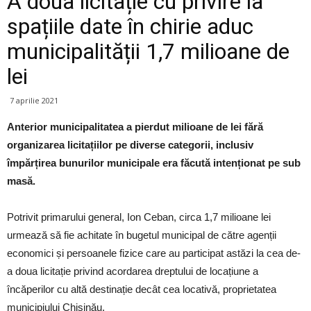
A doua licitație cu privire la
spațiile date în chirie aduc
municipalității 1,7 milioane de
lei
7 aprilie 2021
Anterior municipalitatea a pierdut milioane de lei fără
organizarea licitațiilor pe diverse categorii, inclusiv
împărțirea bunurilor municipale era făcută intenționat pe sub
masă.
Potrivit primarului general, Ion Ceban, circa 1,7 milioane lei
urmează să fie achitate în bugetul municipal de către agenții
economici și persoanele fizice care au participat astăzi la cea de-
a doua licitație privind acordarea dreptului de locațiune a
încăperilor cu altă destinație decât cea locativă, proprietatea
municipiului Chișinău.