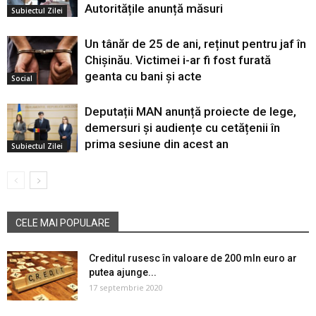
Autoritățile anunță măsuri
Subiectul Zilei
Un tânăr de 25 de ani, reținut pentru jaf în
Chișinău. Victimei i-ar fi fost furată
geanta cu bani și acte
Social
Deputații MAN anunță proiecte de lege,
demersuri și audiențe cu cetățenii în
prima sesiune din acest an
Subiectul Zilei
CELE MAI POPULARE
Creditul rusesc în valoare de 200 mln euro ar
putea ajunge...
17 septembrie 2020