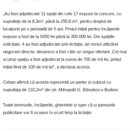
„Au fost adjudecate 11 spații din cele 17 expuse la concurs, cu
suprafețe de la 8,3m², până la 295,6 m², pentru dreptul de
locațiune pe o perioadă de 5 ani. Prețul inițial pentru încăperile
expuse a fost de la 5000 lei până la 350 000 lei. Din spațiile
solicitate, 4 au fost adjudecate prin licitație, iar restul utilizând
negocieri directe, deoarece a fost câte un singur ofertant. Cel mai
scump spațiu a fost adjudecat la suma de 700 de mii lei, prețul
inițial fiind de 100 de mii lei”, a declarat acesta.
Ceban afirmă că acesta reprezintă un parter și subsol cu
suprafața de 133,2m² din str. Mitropolit G. Bănulescu-Bodoni.
Toate terenurile, încăperile, gheretele și sper că și panourile
publicitare vor fi scoase în scurt timp la licitație.