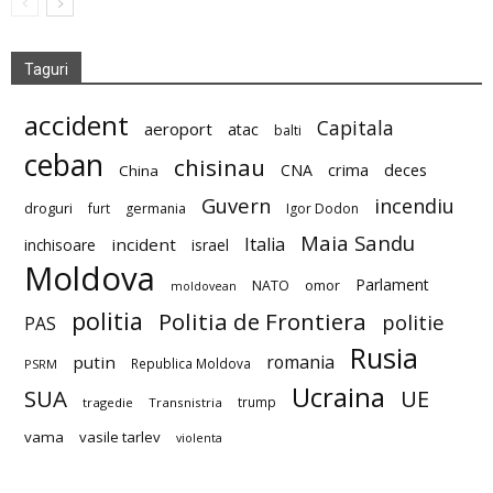
Taguri
accident
Capitala
aeroport
atac
balti
ceban
chisinau
deces
CNA
crima
China
Guvern
incendiu
droguri
furt
germania
Igor Dodon
Maia Sandu
Italia
incident
inchisoare
israel
Moldova
Parlament
NATO
omor
moldovean
politia
Politia de Frontiera
politie
PAS
Rusia
romania
putin
Republica Moldova
PSRM
Ucraina
SUA
UE
trump
tragedie
Transnistria
vama
vasile tarlev
violenta