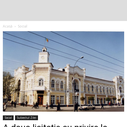
Acasă
Social
Social
Subiectul Zilei