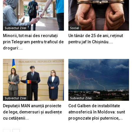
Subiectul Zilei
Social
Minorii, tot mai des recrutați
Un tânăr de 25 de ani, reținut
prin Telegram pentru traficul de
pentru jaf în Chișinău....
droguri:...
Subiectul Zilei
Subiectul Zilei
Deputații MAN anunță proiecte
Cod Galben de instabilitate
de lege, demersuri și audiențe
atmosferică în Moldova: sunt
cu cetățenii...
prognozate ploi puternice,...