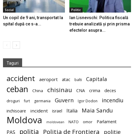
Social
Politic
Un copil de 9 ani, transportat la
Ian Lisnevschi: Politica fiscală
spital după ce s-a...
trebuie analizată și prin prisma
efectelor asupra...
Taguri
accident
Capitala
aeroport
atac
balti
ceban
chisinau
deces
CNA
crima
China
Guvern
incendiu
droguri
furt
germania
Igor Dodon
Maia Sandu
Italia
incident
inchisoare
israel
Moldova
Parlament
NATO
omor
moldovean
politia
Politia de Frontiera
politie
PAS