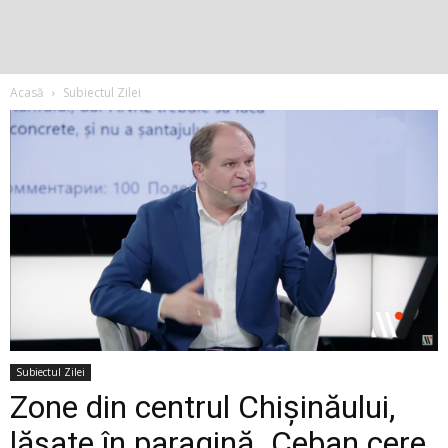
Acasă
Subiectul Zilei
Subiectul Zilei
Zone din centrul Chișinăului,
lăsate în paragină. Ceban cere