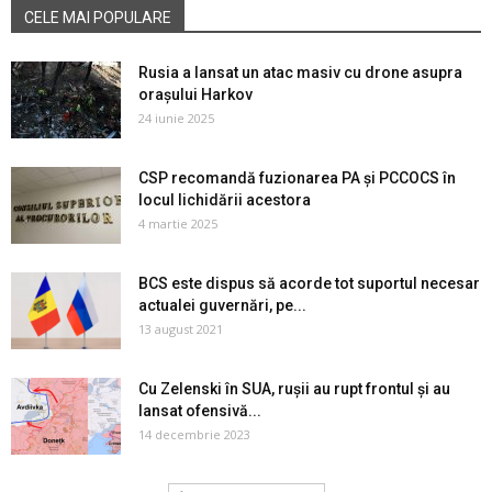
CELE MAI POPULARE
Rusia a lansat un atac masiv cu drone asupra
orașului Harkov
24 iunie 2025
CSP recomandă fuzionarea PA și PCCOCS în
locul lichidării acestora
4 martie 2025
BCS este dispus să acorde tot suportul necesar
actualei guvernări, pe...
13 august 2021
Cu Zelenski în SUA, rușii au rupt frontul și au
lansat ofensivă...
14 decembrie 2023