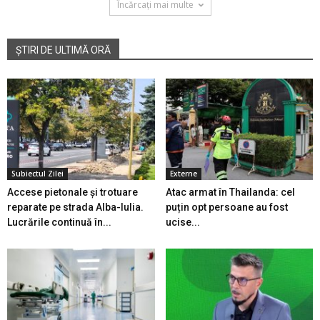
Încărcați mai multe
ȘTIRI DE ULTIMĂ ORĂ
Subiectul Zilei
Externe
Accese pietonale și trotuare
Atac armat în Thailanda: cel
reparate pe strada Alba-Iulia.
puțin opt persoane au fost
Lucrările continuă în...
ucise...