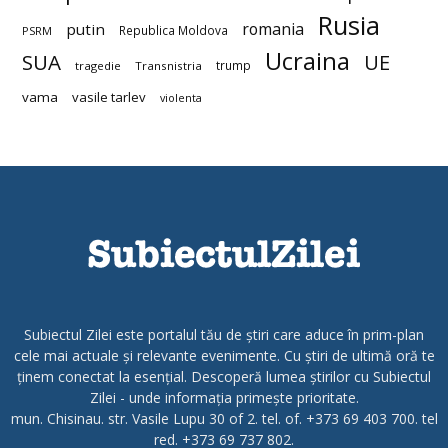
Rusia
romania
putin
Republica Moldova
PSRM
Ucraina
SUA
UE
trump
tragedie
Transnistria
vama
vasile tarlev
violenta
Subiectul Zilei este portalul tău de știri care aduce în prim-plan
cele mai actuale și relevante evenimente. Cu știri de ultimă oră te
ținem conectat la esențial. Descoperă lumea știrilor cu Subiectul
Zilei - unde informația primește prioritate.
mun. Chisinau. str. Vasile Lupu 30 of 2. tel. of. +373 69 403 700. tel
red. +373 69 737 802.