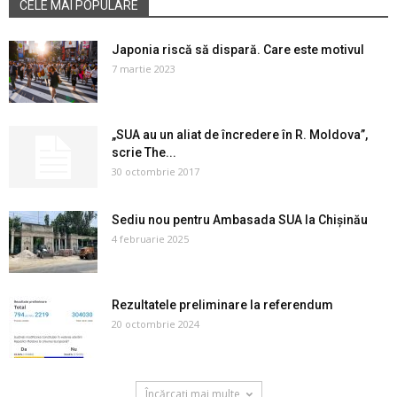
CELE MAI POPULARE
Japonia riscă să dispară. Care este motivul
7 martie 2023
„SUA au un aliat de încredere în R. Moldova”,
scrie The...
30 octombrie 2017
Sediu nou pentru Ambasada SUA la Chișinău
4 februarie 2025
Rezultatele preliminare la referendum
20 octombrie 2024
Încărcați mai multe