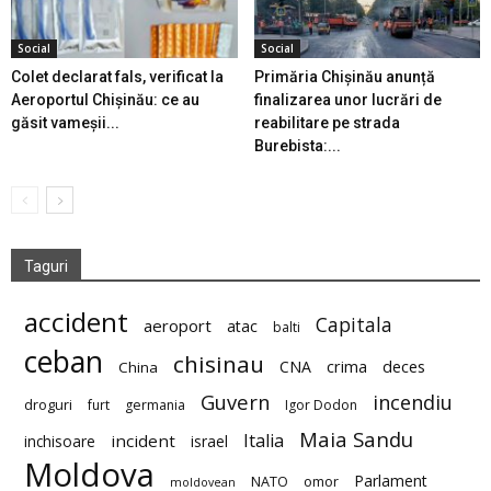
Social
Social
Colet declarat fals, verificat la
Primăria Chișinău anunță
Aeroportul Chișinău: ce au
finalizarea unor lucrări de
găsit vameșii...
reabilitare pe strada
Burebista:...
Taguri
accident
Capitala
aeroport
atac
balti
ceban
chisinau
deces
CNA
crima
China
Guvern
incendiu
droguri
furt
germania
Igor Dodon
Maia Sandu
Italia
incident
inchisoare
israel
Moldova
Parlament
NATO
omor
moldovean