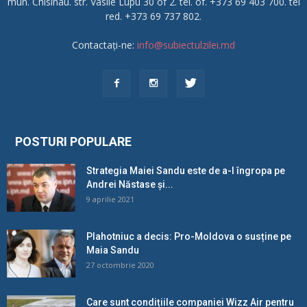
mun. Chisinau. str. Vasile Lupu 30 of 2. tel. of. +373 69 403 700. tel
red. +373 69 737 802.
Contactați-ne:
info@subiectulzilei.md
POSTURI POPULARE
Strategia Maiei Sandu este de a-l îngropa pe
Andrei Năstase și...
9 aprilie 2021
Plahotniuc a decis: Pro-Moldova o susține pe
Maia Sandu
27 octombrie 2020
Care sunt condițiile companiei Wizz Air pentru