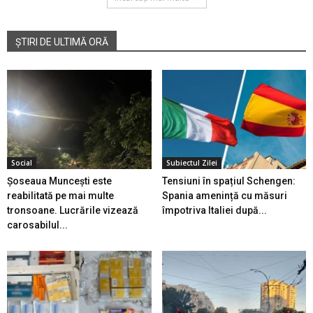
ȘTIRI DE ULTIMĂ ORĂ
Social
Subiectul Zilei
Șoseaua Muncești este
Tensiuni în spațiul Schengen:
reabilitată pe mai multe
Spania amenință cu măsuri
tronsoane. Lucrările vizează
împotriva Italiei după...
carosabilul...