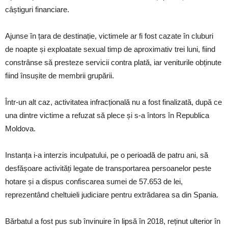
câștiguri financiare.
Ajunse în țara de destinație, victimele ar fi fost cazate în cluburi
de noapte și exploatate sexual timp de aproximativ trei luni, fiind
constrânse să presteze servicii contra plată, iar veniturile obținute
fiind însușite de membrii grupării.
Într-un alt caz, activitatea infracțională nu a fost finalizată, după ce
una dintre victime a refuzat să plece și s-a întors în Republica
Moldova.
Instanța i-a interzis inculpatului, pe o perioadă de patru ani, să
desfășoare activități legate de transportarea persoanelor peste
hotare și a dispus confiscarea sumei de 57.653 de lei,
reprezentând cheltuieli judiciare pentru extrădarea sa din Spania.
Bărbatul a fost pus sub învinuire în lipsă în 2018, reținut ulterior în