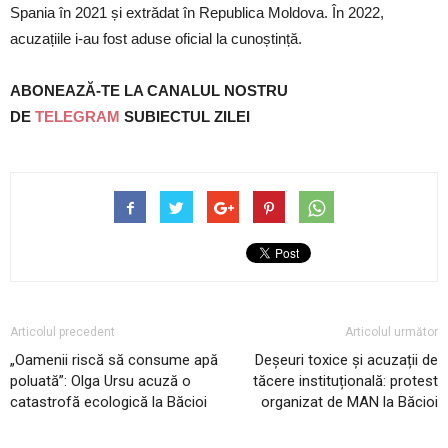
Spania în 2021 și extrădat în Republica Moldova. În 2022,
acuzațiile i-au fost aduse oficial la cunoștință.
ABONEAZĂ-TE LA CANALUL NOSTRU
DE
TELEGRAM
SUBIECTUL ZILEI
Articolul precedent
Articolul următor
„Oamenii riscă să consume apă
Deșeuri toxice și acuzații de
poluată”: Olga Ursu acuză o
tăcere instituțională: protest
catastrofă ecologică la Băcioi
organizat de MAN la Băcioi