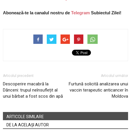
Abonează-te la canalul nostru de
Telegram
Subiectul Zilei!
Articolul precedent
Articolul următor
Descoperire macabră la
Furtună solicită analizarea unui
Dănceni: trupul neînsuflețit al
vaccin terapeutic anticancer în
unui bărbat a fost scos din apă
Moldova
ARTICOLE SIMILARE
DE LA ACELAȘI AUTOR