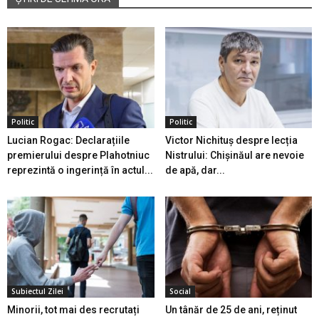
Politic
Politic
Lucian Rogac: Declarațiile
Victor Nichituș despre lecția
premierului despre Plahotniuc
Nistrului: Chișinăul are nevoie
reprezintă o ingerință în actul...
de apă, dar...
Subiectul Zilei
Social
Minorii, tot mai des recrutați
Un tânăr de 25 de ani, reținut