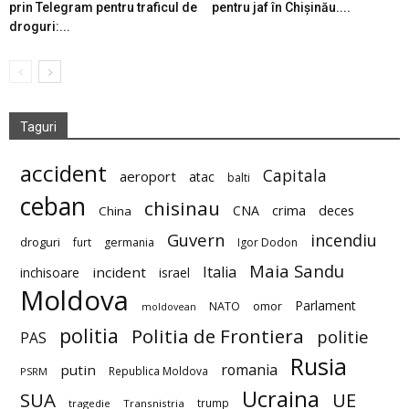
prin Telegram pentru traficul de
pentru jaf în Chișinău....
droguri:...
Taguri
accident
Capitala
aeroport
atac
balti
ceban
chisinau
deces
CNA
crima
China
Guvern
incendiu
droguri
furt
germania
Igor Dodon
Maia Sandu
Italia
incident
inchisoare
israel
Moldova
Parlament
NATO
omor
moldovean
politia
Politia de Frontiera
politie
PAS
Rusia
romania
putin
Republica Moldova
PSRM
Ucraina
SUA
UE
trump
tragedie
Transnistria