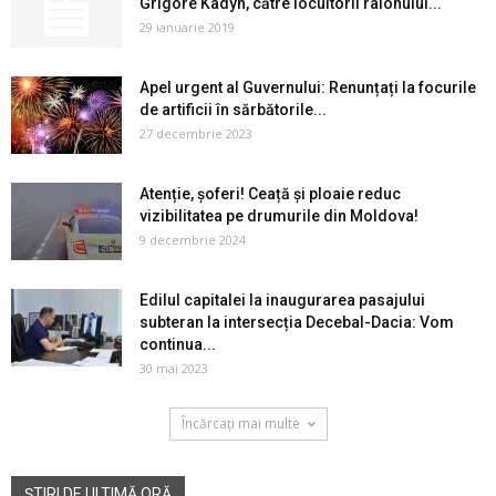
Grigore Kadyn, către locuitorii raionului...
29 ianuarie 2019
Apel urgent al Guvernului: Renunțați la focurile
de artificii în sărbătorile...
27 decembrie 2023
Atenție, șoferi! Ceață și ploaie reduc
vizibilitatea pe drumurile din Moldova!
9 decembrie 2024
Edilul capitalei la inaugurarea pasajului
subteran la intersecția Decebal-Dacia: Vom
continua...
30 mai 2023
Încărcați mai multe
ȘTIRI DE ULTIMĂ ORĂ