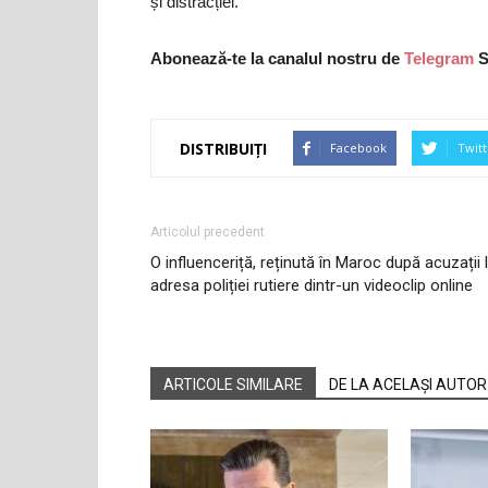
și distracției.
Abonează-te la canalul nostru de
Telegram
S
DISTRIBUIȚI
Facebook
Twitt
Articolul precedent
O influenceriță, reținută în Maroc după acuzații 
adresa poliției rutiere dintr-un videoclip online
ARTICOLE SIMILARE
DE LA ACELAȘI AUTOR