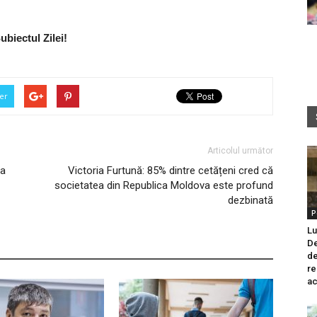
ubiectul Zilei!
er
Articolul următor
la
Victoria Furtună: 85% dintre cetățeni cred că
societatea din Republica Moldova este profund
dezbinată
P
Lu
De
de
re
ac