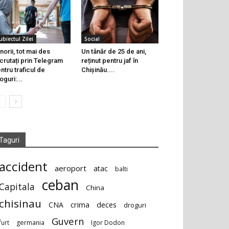
ubiectul Zilei
Social
norii, tot mai des
Un tânăr de 25 de ani,
crutați prin Telegram
reținut pentru jaf în
ntru traficul de
Chișinău....
oguri:...
Taguri
accident
aeroport
atac
balti
ceban
Capitala
China
chisinau
deces
CNA
crima
droguri
Guvern
furt
germania
Igor Dodon