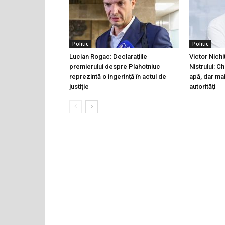
Politic
Politic
Lucian Rogac: Declarațiile
Victor Nichi
premierului despre Plahotniuc
Nistrului: C
reprezintă o ingerință în actul de
apă, dar ma
justiție
autorități