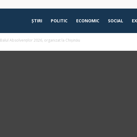
ŞTIRI
POLITIC
ECONOMIC
SOCIAL
E
Balul Absolvenților 2026, organizat la Chișinău