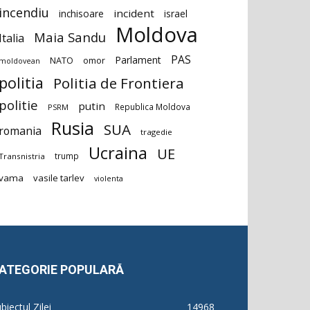
incendiu
incident
inchisoare
israel
Moldova
Maia Sandu
Italia
PAS
Parlament
NATO
omor
moldovean
politia
Politia de Frontiera
politie
putin
Republica Moldova
PSRM
Rusia
SUA
romania
tragedie
Ucraina
UE
trump
Transnistria
vama
vasile tarlev
violenta
ATEGORIE POPULARĂ
biectul Zilei
14968