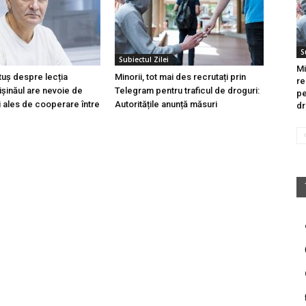
S
Subiectul Zilei
Mi
tuș despre lecția
Minorii, tot mai des recrutați prin
re
hișinăul are nevoie de
Telegram pentru traficul de droguri:
pe
i ales de cooperare între
Autoritățile anunță măsuri
dr