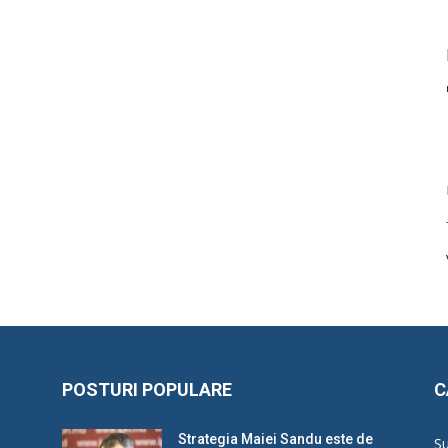
POSTURI POPULARE
C
Strategia Maiei Sandu este de
Su