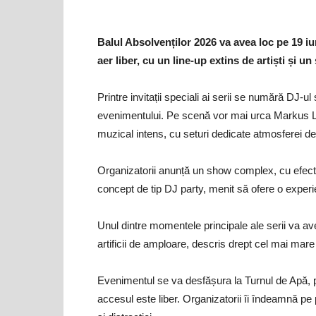
Balul Absolvenților 2026 va avea loc pe 19 iu
aer liber, cu un line-up extins de artiști și 
Printre invitații speciali ai serii se numără DJ-u
evenimentului. Pe scenă vor mai urca Markus 
muzical intens, cu seturi dedicate atmosferei de 
Organizatorii anunță un show complex, cu efecte 
concept de tip DJ party, menit să ofere o experie
Unul dintre momentele principale ale serii va a
artificii de amploare, descris drept cel mai mar
Evenimentul se va desfășura la Turnul de Apă, p
accesul este liber. Organizatorii îi îndeamnă pe 