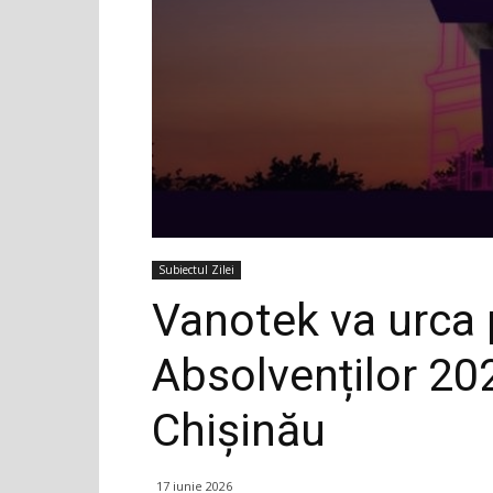
Subiectul Zilei
Vanotek va urca 
Absolvenților 202
Chișinău
17 iunie 2026