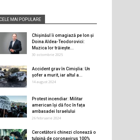
CELE MAI POPULARE
Chișinăul îi omagiază pe Ion și
Doina Aldea-Teodorovici:
Muzica lor trăiește...
30 octombrie 2025
Accident grav în Cimișlia: Un
șofer a murit, iar altul a...
14 august 2024
Protest incendiar: Militar
american își dă foc în fața
ambasadei Israelului
26 februarie 2024
Cercetătorii chinezi clonează o
tulpină de coronavirus 100%