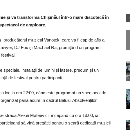
nie și va transforma Chișinăul într-o mare discotecă în
un spectacol de amploare.
l și producătorul muzical Vanotek, care va fi cap de afiș al
Lawyer, DJ Fox și Machael Ra, promițând un program
festival.
speciale, instalații de lumini și lasere, precum și un
nță de festival pentru participanți.
vea loc la ora 22:00, când este programat un spectacol de
e organizat până acum în cadrul Balului Absolvenților.
e strada Alexei Mateevici, începând cu ora 19:00, iar
participanți să vină pregătiți pentru o seară dedicată muzicii