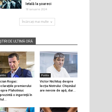
letală la șoareci
18 ianuarie 2024
Încărcați mai multe
ȘTIRI DE ULTIMĂ ORĂ
olitic
Politic
cian Rogac:
Victor Nichituș despre
clarațiile premierului
lecția Nistrului: Chișinăul
spre Plahotniuc
are nevoie de apă, dar...
prezintă o ingerință în
tul...