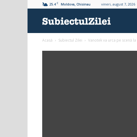
C
25.4
vineri, august 7, 2026
Moldova, Chisinau
Subiectul
Acasă
Subiectul Zilei
Vanotek va urca pe scenă la 
Zilei