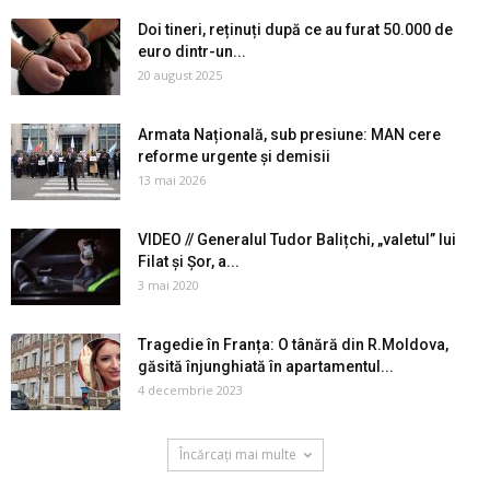
Doi tineri, reținuți după ce au furat 50.000 de
euro dintr-un...
20 august 2025
Armata Națională, sub presiune: MAN cere
reforme urgente și demisii
13 mai 2026
VIDEO // Generalul Tudor Balițchi, „valetul” lui
Filat și Șor, a...
3 mai 2020
Tragedie în Franța: O tânără din R.Moldova,
găsită înjunghiată în apartamentul...
4 decembrie 2023
Încărcați mai multe