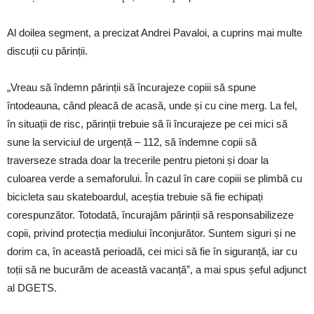
Al doilea segment, a precizat Andrei Pavaloi, a cuprins mai multe
discuții cu părinții.
„Vreau să îndemn părinții să încurajeze copiii să spune
întodeauna, când pleacă de acasă, unde și cu cine merg. La fel,
în situații de risc, părinții trebuie să îi încurajeze pe cei mici să
sune la serviciul de urgență – 112, să îndemne copii să
traverseze strada doar la trecerile pentru pietoni și doar la
culoarea verde a semaforului. În cazul în care copiii se plimbă cu
bicicleta sau skateboardul, aceștia trebuie să fie echipați
corespunzător. Totodată, încurajăm părinții să responsabilizeze
copii, privind protecția mediului înconjurător. Suntem siguri și ne
dorim ca, în această perioadă, cei mici să fie în siguranță, iar cu
toții să ne bucurăm de această vacanță”, a mai spus șeful adjunct
al DGETS.