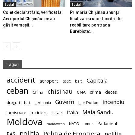
Social
Social
Colet declarat fals, verificat la
Primăria Chișinău anunță
Aeroportul Chișinău: ce au
finalizarea unor lucrări de
găsit vameșii...
reabilitare pe strada
Burebista:...
Taguri
accident
Capitala
aeroport
atac
balti
ceban
chisinau
deces
CNA
crima
China
Guvern
incendiu
droguri
furt
germania
Igor Dodon
Maia Sandu
Italia
incident
inchisoare
israel
Moldova
Parlament
NATO
omor
moldovean
politia
Politia de Frontiera
politie
PAS