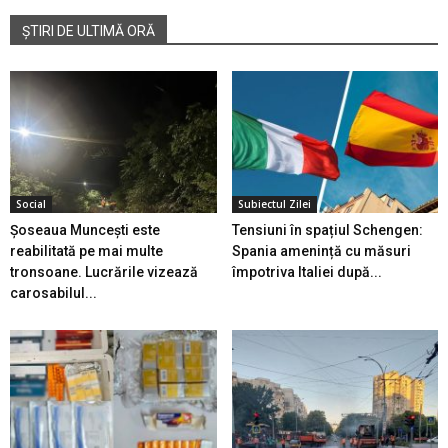
ȘTIRI DE ULTIMĂ ORĂ
Social
Subiectul Zilei
Șoseaua Muncești este
Tensiuni în spațiul Schengen:
reabilitată pe mai multe
Spania amenință cu măsuri
tronsoane. Lucrările vizează
împotriva Italiei după...
carosabilul...