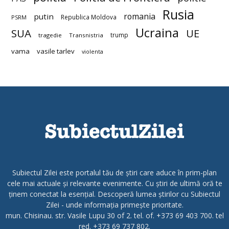
Rusia
romania
putin
Republica Moldova
PSRM
Ucraina
SUA
UE
trump
tragedie
Transnistria
vama
vasile tarlev
violenta
Subiectul Zilei este portalul tău de știri care aduce în prim-plan
cele mai actuale și relevante evenimente. Cu știri de ultimă oră te
ținem conectat la esențial. Descoperă lumea știrilor cu Subiectul
Zilei - unde informația primește prioritate.
mun. Chisinau. str. Vasile Lupu 30 of 2. tel. of. +373 69 403 700. tel
red. +373 69 737 802.