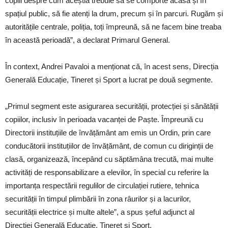
copiii despre cum aceștia trebuie să se comporte acasă și în
spațiul public, să fie atenți la drum, precum și în parcuri. Rugăm și
autoritățile centrale, poliția, toți împreună, să ne facem bine treaba
în această perioadă”, a declarat Primarul General.
În context, Andrei Pavaloi a menționat că, în acest sens, Direcția
Generală Educație, Tineret și Sport a lucrat pe două segmente.
„Primul segment este asigurarea securității, protecției și sănătății
copiilor, inclusiv în perioada vacanței de Paște. Împreună cu
Directorii instituțiile de învățământ am emis un Ordin, prin care
conducătorii instituțiilor de învățământ, de comun cu diriginții de
clasă, organizează, începând cu săptămâna trecută, mai multe
activități de responsabilizare a elevilor, în special cu referire la
importanța respectării regulilor de circulației rutiere, tehnica
securității în timpul plimbării în zona râurilor și a lacurilor,
securității electrice și multe altele”, a spus șeful adjunct al
Direcției Generală Educaţie, Tineret şi Sport.