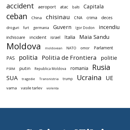
accident
Capitala
aeroport
atac
balti
ceban
chisinau
deces
CNA
crima
China
Guvern
incendiu
droguri
furt
germania
Igor Dodon
Maia Sandu
Italia
incident
inchisoare
israel
Moldova
Parlament
NATO
omor
moldovean
politia
Politia de Frontiera
politie
PAS
Rusia
romania
putin
Republica Moldova
PSRM
Ucraina
SUA
UE
trump
tragedie
Transnistria
vama
vasile tarlev
violenta