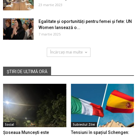
23 martie 2023
Egalitate și oportunități pentru femei și fete: UN
Women lansează o...
7 martie 2025
Încărcați mai multe
ȘTIRI DE ULTIMĂ ORĂ
Social
Subiectul Zilei
Șoseaua Muncești este
Tensiuni în spațiul Schengen: