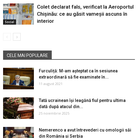
Colet declarat fals, verificat la Aeroportul
Chișinău: ce au găsit vameșii ascuns în
interior
Social
CELE MAI POPULARE
Furculiță: M-am așteptat ca în sesiunea
extraordinară să fie examinate în...
11 august 2021
Tată ucrainean își leagănă fiul pentru ultima
dată după atacul din...
25 noiembrie 2025
Nemerenco a avut întrevederi cu omologii săi
din România și Serbia