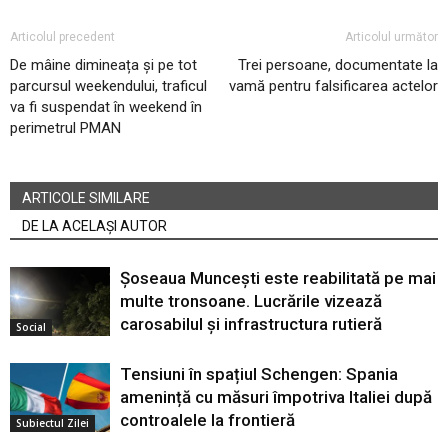
Articolul precedent
Articolul următor
De mâine dimineața și pe tot
Trei persoane, documentate la
parcursul weekendului, traficul
vamă pentru falsificarea actelor
va fi suspendat în weekend în
perimetrul PMAN
ARTICOLE SIMILARE
DE LA ACELAȘI AUTOR
Șoseaua Muncești este reabilitată pe mai
multe tronsoane. Lucrările vizează
carosabilul și infrastructura rutieră
Social
Tensiuni în spațiul Schengen: Spania
amenință cu măsuri împotriva Italiei după
controalele la frontieră
Subiectul Zilei