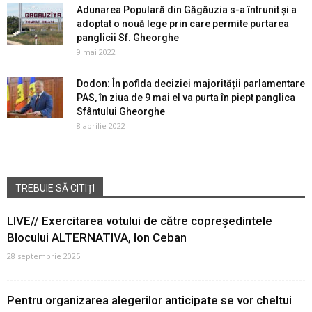
Adunarea Populară din Găgăuzia s-a întrunit și a
adoptat o nouă lege prin care permite purtarea
panglicii Sf. Gheorghe
9 mai 2022
Dodon: În pofida deciziei majorității parlamentare
PAS, în ziua de 9 mai el va purta în piept panglica
Sfântului Gheorghe
8 aprilie 2022
TREBUIE SĂ CITIȚI
LIVE// Exercitarea votului de către copreședintele
Blocului ALTERNATIVA, Ion Ceban
28 septembrie 2025
Pentru organizarea alegerilor anticipate se vor cheltui