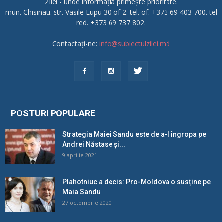
Zilei - unde informația primește prioritate.
mun. Chisinau. str. Vasile Lupu 30 of 2. tel. of. +373 69 403 700. tel
red. +373 69 737 802.
Contactați-ne:
info@subiectulzilei.md
POSTURI POPULARE
Strategia Maiei Sandu este de a-l îngropa pe
Andrei Năstase și...
9 aprilie 2021
Plahotniuc a decis: Pro-Moldova o susține pe
Maia Sandu
27 octombrie 2020