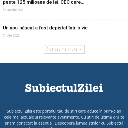
peste 125 milioane de lei. CEC cere...
30 aprilie 2021
Un nou-născut a fost depistat într-o vie
7 iulie 2020
Încărcați mai multe
Subiectul Zilei este portalul tău de știri care aduce în prim-plan
cele mai actuale și relevante evenimente. Cu știri de ultimă oră te
ținem conectat la esențial. Descoperă lumea știrilor cu Subiectul