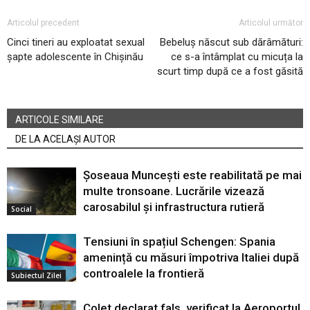
Articolul precedent
Articolul următor
Cinci tineri au exploatat sexual
Bebeluș născut sub dărâmături:
șapte adolescente în Chișinău
ce s-a întâmplat cu micuța la
scurt timp după ce a fost găsită
ARTICOLE SIMILARE
DE LA ACELAȘI AUTOR
Șoseaua Muncești este reabilitată pe mai
multe tronsoane. Lucrările vizează
carosabilul și infrastructura rutieră
Social
Tensiuni în spațiul Schengen: Spania
amenință cu măsuri împotriva Italiei după
controalele la frontieră
Subiectul Zilei
Colet declarat fals, verificat la Aeroportul