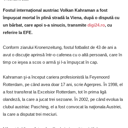
Fostul internaţional austriac Volkan Kahraman a fost
împuşcat mortal în plină stradă la Viena, după o dispută cu
un bărbat, care apoi s-a sinucis, transmite
digi24.ro
, cu
referire la EFE.
Conform ziarului Kronenzeitung, fostul fotbalist de 43 de ani a
avut o discuţie aprinsă într-o cafenea cu o altă persoană, care în
timp ce ieşea a scos o armă şi l-a împuşcat în cap.
Kahraman şi-a început cariera profesionistă la Feyenoord
Rotterdam, pe când avea doar 17 ani, scrie Agerpres. În 1998, el
a fost transferat la Excelsior Rotterdam, tot în prima ligă
olandeză, la care a jucat trei sezoane. În 2002, pe când evolua la
clubul austriac Pasching, el a fost convocat la naţionala Austriei,
la care a disputat trei meciuri.