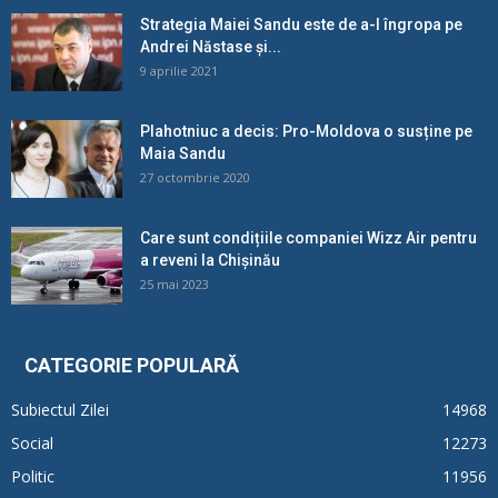
Strategia Maiei Sandu este de a-l îngropa pe
Andrei Năstase și...
9 aprilie 2021
Plahotniuc a decis: Pro-Moldova o susține pe
Maia Sandu
27 octombrie 2020
Care sunt condițiile companiei Wizz Air pentru
a reveni la Chișinău
25 mai 2023
CATEGORIE POPULARĂ
Subiectul Zilei
14968
Social
12273
Politic
11956