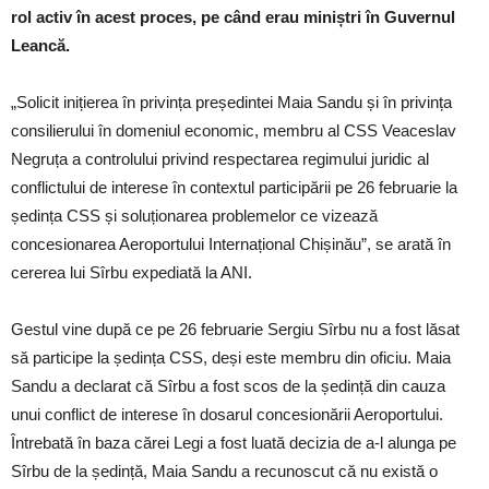
rol activ în acest proces, pe când erau miniștri în Guvernul
Leancă.
„Solicit inițierea în privința președintei Maia Sandu și în privința
consilierului în domeniul economic, membru al CSS Veaceslav
Negruța a controlului privind respectarea regimului juridic al
conflictului de interese în contextul participării pe 26 februarie la
ședința CSS și soluționarea problemelor ce vizează
concesionarea Aeroportului Internațional Chișinău”, se arată în
cererea lui Sîrbu expediată la ANI.
Gestul vine după ce pe 26 februarie Sergiu Sîrbu nu a fost lăsat
să participe la ședința CSS, deși este membru din oficiu. Maia
Sandu a declarat că Sîrbu a fost scos de la ședință din cauza
unui conflict de interese în dosarul concesionării Aeroportului.
Întrebată în baza cărei Legi a fost luată decizia de a-l alunga pe
Sîrbu de la ședință, Maia Sandu a recunoscut că nu există o