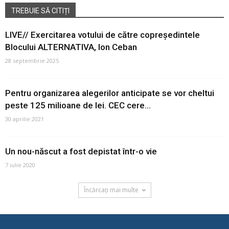
TREBUIE SĂ CITIȚI
LIVE// Exercitarea votului de către copreședintele
Blocului ALTERNATIVA, Ion Ceban
28 septembrie 2025
Pentru organizarea alegerilor anticipate se vor cheltui
peste 125 milioane de lei. CEC cere...
30 aprilie 2021
Un nou-născut a fost depistat într-o vie
7 iulie 2020
Încărcați mai multe