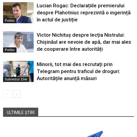
Lucian Rogac: Declarațiile premierului
despre Plahotniuc reprezintă o ingerință
în actul de justiție
Politic
Victor Nichituș despre lecția Nistrului:
Chișinăul are nevoie de apă, dar mai ales
de cooperare între autorități
Politic
Minorii, tot mai des recrutați prin
Telegram pentru traficul de droguri:
Autoritățile anunță măsuri
Subiectul Zilei
ULTIMILE ȘTIRI