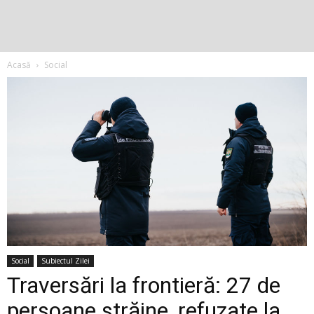
Acasă
Social
Social
Subiectul Zilei
Traversări la frontieră: 27 de
persoane străine, refuzate la