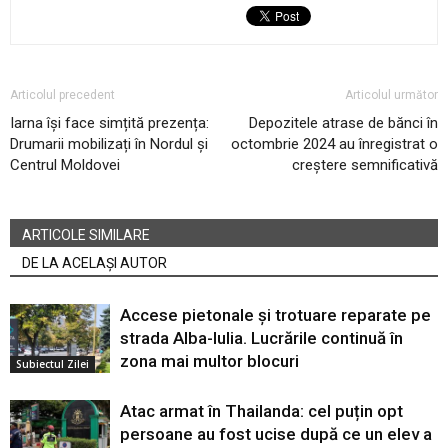
Articolul precedent
Articolul următor
Iarna își face simțită prezența:
Depozitele atrase de bănci în
Drumarii mobilizați în Nordul și
octombrie 2024 au înregistrat o
Centrul Moldovei
creștere semnificativă
ARTICOLE SIMILARE
DE LA ACELAȘI AUTOR
Accese pietonale și trotuare reparate pe
strada Alba-Iulia. Lucrările continuă în
zona mai multor blocuri
Subiectul Zilei
Atac armat în Thailanda: cel puțin opt
persoane au fost ucise după ce un elev a