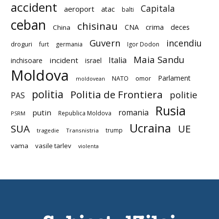
accident
Capitala
aeroport
atac
balti
ceban
chisinau
deces
CNA
crima
China
Guvern
incendiu
droguri
furt
germania
Igor Dodon
Maia Sandu
Italia
incident
inchisoare
israel
Moldova
Parlament
NATO
omor
moldovean
politia
Politia de Frontiera
politie
PAS
Rusia
romania
putin
Republica Moldova
PSRM
Ucraina
SUA
UE
trump
tragedie
Transnistria
vama
vasile tarlev
violenta