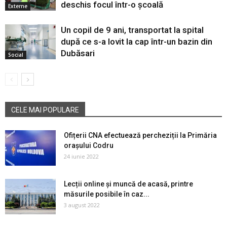
deschis focul într-o școală
Externe
Un copil de 9 ani, transportat la spital
după ce s-a lovit la cap într-un bazin din
Dubăsari
Social
CELE MAI POPULARE
Ofițerii CNA efectuează percheziții la Primăria
orașului Codru
24 iunie 2022
Lecții online și muncă de acasă, printre
măsurile posibile în caz...
3 august 2022