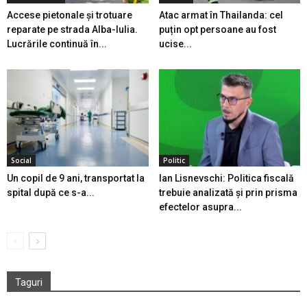
Accese pietonale și trotuare
Atac armat în Thailanda: cel
reparate pe strada Alba-Iulia.
puțin opt persoane au fost
Lucrările continuă în...
ucise...
Social
Politic
Un copil de 9 ani, transportat la
Ian Lisnevschi: Politica fiscală
spital după ce s-a...
trebuie analizată și prin prisma
efectelor asupra...
Taguri