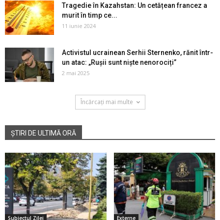
Tragedie în Kazahstan: Un cetățean francez a
murit în timp ce...
11 iunie 2024
Activistul ucrainean Serhii Sternenko, rănit într-
un atac: „Rușii sunt niște nenorociți”
2 mai 2025
Încărcați mai multe
ȘTIRI DE ULTIMĂ ORĂ
Subiectul Zilei
Externe