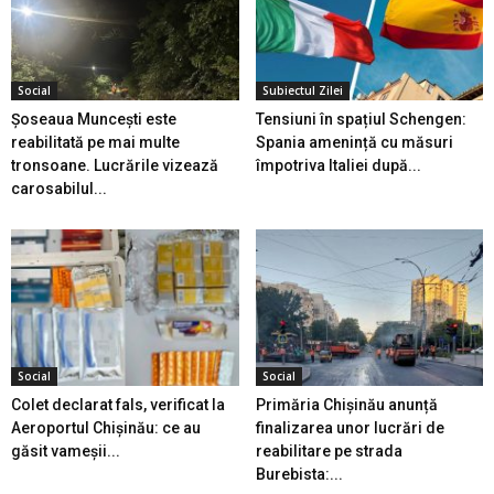
Social
Subiectul Zilei
Șoseaua Muncești este
Tensiuni în spațiul Schengen:
reabilitată pe mai multe
Spania amenință cu măsuri
tronsoane. Lucrările vizează
împotriva Italiei după...
carosabilul...
Social
Social
Colet declarat fals, verificat la
Primăria Chișinău anunță
Aeroportul Chișinău: ce au
finalizarea unor lucrări de
găsit vameșii...
reabilitare pe strada
Burebista:...