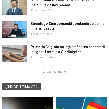
MEC introduce politici stricte anti-plagiat în
instituțiile de învățământ
23 februarie 2026
Sociolog // Cine comandă sondajele de opinie
în țara noastră
1 februarie 2022
Primăria Chișinău anunță amânarea conectării
la agentul termic a Grădiniței nr....
13 octombrie 2025
Încărcați mai multe
ȘTIRI DE ULTIMĂ ORĂ