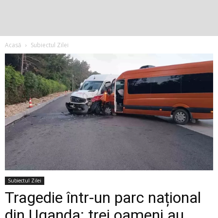
Acasă
Subiectul Zilei
Subiectul Zilei
Tragedie într-un parc național
din Uganda: trei oameni au