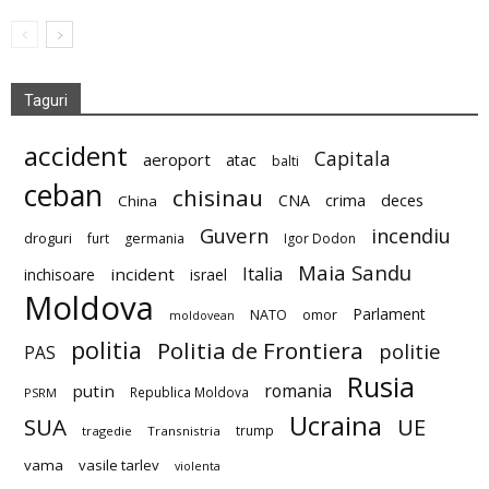
Taguri
accident
Capitala
aeroport
atac
balti
ceban
chisinau
deces
CNA
crima
China
Guvern
incendiu
droguri
furt
germania
Igor Dodon
Maia Sandu
Italia
incident
inchisoare
israel
Moldova
Parlament
NATO
omor
moldovean
politia
Politia de Frontiera
politie
PAS
Rusia
romania
putin
Republica Moldova
PSRM
Ucraina
SUA
UE
trump
tragedie
Transnistria
vama
vasile tarlev
violenta