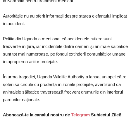
la Kampala pentru tratament medical.
Autoritățile nu au oferit informații despre starea elefantului implicat
în accident.
Poliția din Uganda a menționat că accidentele rutiere sunt
frecvente în țară, iar incidentele dintre oameni și animale sălbatice
sunt tot mai numeroase, pe fondul extinderii comunităților umane
în apropierea ariilor protejate.
În urma tragediei, Uganda Wildlife Authority a lansat un apel către
șoferi să circule cu prudență în zonele protejate, avertizând că
animalele sălbatice traversează frecvent drumurile din interiorul
parcurilor naționale.
Abonează-te la canalul nostru de
Telegram
Subiectul Zilei!