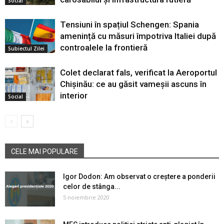
Social
Tensiuni în spațiul Schengen: Spania
amenință cu măsuri împotriva Italiei după
controalele la frontieră
Subiectul Zilei
Colet declarat fals, verificat la Aeroportul
Chișinău: ce au găsit vameșii ascuns în
interior
Social
CELE MAI POPULARE
Igor Dodon: Am observat o creștere a ponderii
celor de stânga...
5 noiembrie 2020