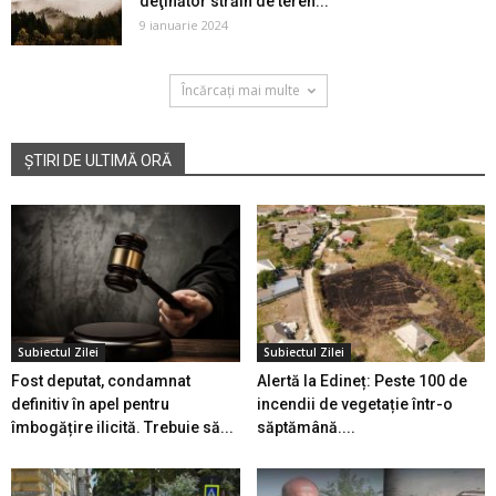
deţinător străin de teren...
9 ianuarie 2024
Încărcați mai multe
ȘTIRI DE ULTIMĂ ORĂ
Subiectul Zilei
Subiectul Zilei
Fost deputat, condamnat
Alertă la Edineț: Peste 100 de
definitiv în apel pentru
incendii de vegetație într-o
îmbogățire ilicită. Trebuie să...
săptămână....