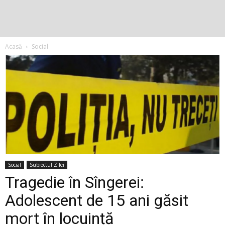
Acasă
Social
Social
Subiectul Zilei
Tragedie în Sîngerei:
Adolescent de 15 ani găsit
mort în locuință