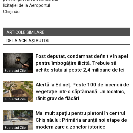
licitației de la Aeroportul
Chișinău
ARTICOLE SIMILARE
DE LA ACELAȘI AUTOR
Fost deputat, condamnat definitiv în apel
pentru îmbogățire ilicită. Trebuie să
achite statului peste 2,4 milioane de lei
Subiectul Zilei
Alertă la Edineț: Peste 100 de incendii de
vegetație într-o săptămână. Un localnic,
rănit grav de flăcări
Subiectul Zilei
Mai mult spațiu pentru pietoni în centrul
Chișinăului: Primăria anunță noi etape de
modernizare a zonelor istorice
Subiectul Zilei