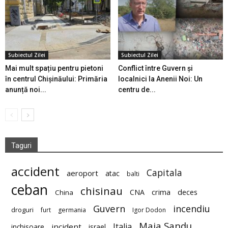
Subiectul Zilei
Subiectul Zilei
Mai mult spațiu pentru pietoni
Conflict între Guvern și
în centrul Chișinăului: Primăria
localnici la Anenii Noi: Un
anunță noi...
centru de...
Taguri
accident
Capitala
aeroport
atac
balti
ceban
chisinau
deces
CNA
crima
China
Guvern
incendiu
droguri
furt
germania
Igor Dodon
Maia Sandu
Italia
incident
inchisoare
israel