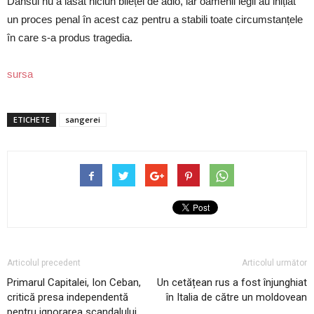
Dânsul nu a lăsat niciun bilețel de adio, iar oamenii legii au inițiat
un proces penal în acest caz pentru a stabili toate circumstanțele
în care s-a produs tragedia.
sursa
ETICHETE
sangerei
Articolul precedent
Articolul următor
Primarul Capitalei, Ion Ceban,
Un cetățean rus a fost înjunghiat
critică presa independentă
în Italia de către un moldovean
pentru ignorarea scandalului