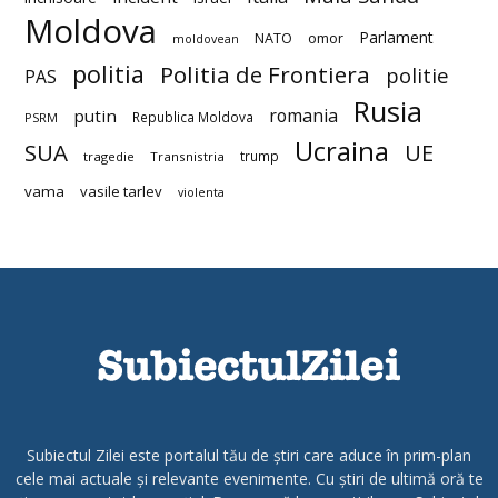
Moldova
Parlament
NATO
omor
moldovean
politia
Politia de Frontiera
politie
PAS
Rusia
romania
putin
Republica Moldova
PSRM
Ucraina
SUA
UE
trump
tragedie
Transnistria
vama
vasile tarlev
violenta
Subiectul Zilei este portalul tău de știri care aduce în prim-plan
cele mai actuale și relevante evenimente. Cu știri de ultimă oră te