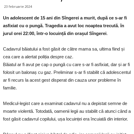
23 februarie 2024
Un adolescent de 15 ani din Sîngerei a murit, după ce s-ar fi
asfixiat cu o pungă. Tragedia a avut loc noaptea trecută. în
jurul orei 22:00, într-o locuință din orașul Sîngerei
.
Cadavrul băiatului a fost găsit de către mama sa, ultima fiind și
cea care a alertat poliția despre caz.
Băiatul ar fi avut pe cap o pungă cu care s-ar fi asfixiat, dar și ar fi
folosit un balonaș cu gaz. Preliminar s-ar fi stabilit că adolescentul
ar fi recurs la acest gest disperat din cauza unor probleme în
familie.
Medicul-legist care a examinat cadavrul nu a depistat semne de
moarte violentă. Totodată, oamenii legii au stabilit că atunci când a
fost găsit cadavrul copilului, ușa locuinței era încuiată din interior.