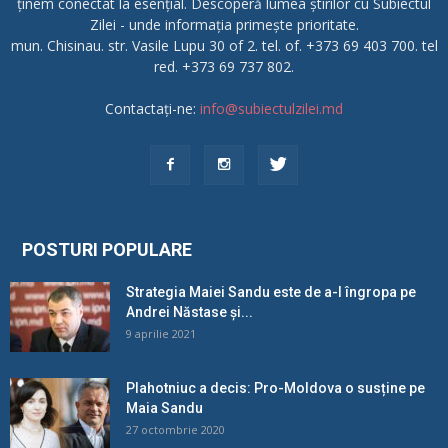
ținem conectat la esențial. Descoperă lumea știrilor cu Subiectul
Zilei - unde informația primește prioritate.
mun. Chisinau. str. Vasile Lupu 30 of 2. tel. of. +373 69 403 700. tel
red. +373 69 737 802.
Contactați-ne:
info@subiectulzilei.md
POSTURI POPULARE
Strategia Maiei Sandu este de a-l îngropa pe
Andrei Năstase și...
9 aprilie 2021
Plahotniuc a decis: Pro-Moldova o susține pe
Maia Sandu
27 octombrie 2020