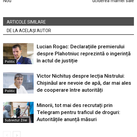
Nou
uciderea mamei sale
ARTICOLE SIMILARE
DE LA ACELAȘI AUTOR
Lucian Rogac: Declarațiile premierului
despre Plahotniuc reprezintă o ingerință
în actul de justiție
Politic
Victor Nichituș despre lecția Nistrului:
Chișinăul are nevoie de apă, dar mai ales
de cooperare între autorități
Politic
Minorii, tot mai des recrutați prin
Telegram pentru traficul de droguri:
Autoritățile anunță măsuri
Subiectul Zilei