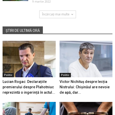
9 martie 2022
Încărcați mai multe
ȘTIRI DE ULTIMĂ ORĂ
Politic
Politic
Lucian Rogac: Declarațiile
Victor Nichituș despre lecția
premierului despre Plahotniuc
Nistrului: Chișinăul are nevoie
reprezintă o ingerință în actul...
de apă, dar...