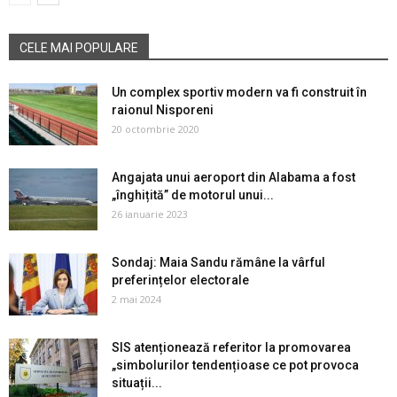
CELE MAI POPULARE
Un complex sportiv modern va fi construit în
raionul Nisporeni
20 octombrie 2020
Angajata unui aeroport din Alabama a fost
„înghițită” de motorul unui...
26 ianuarie 2023
Sondaj: Maia Sandu rămâne la vârful
preferințelor electorale
2 mai 2024
SIS atenționează referitor la promovarea
„simbolurilor tendențioase ce pot provoca
situații...