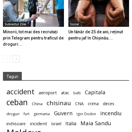
Subiectul Zilei
Social
Minorii, tot mai des recrutați
Un tânăr de 25 de ani, reținut
prin Telegram pentru traficul de
pentru jaf în Chișinău....
droguri:...
Taguri
accident
Capitala
aeroport
atac
balti
ceban
chisinau
deces
CNA
crima
China
Guvern
incendiu
droguri
furt
germania
Igor Dodon
Maia Sandu
Italia
incident
inchisoare
israel