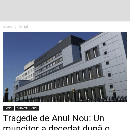
Acasă
Social
Social
Subiectul Zilei
Tragedie de Anul Nou: Un
muncitor a decedat după o