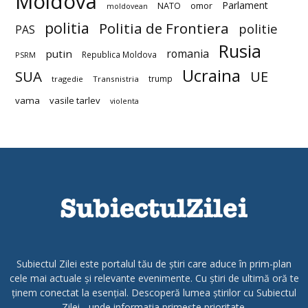
Moldova
Parlament
NATO
omor
moldovean
politia
Politia de Frontiera
politie
PAS
Rusia
romania
putin
Republica Moldova
PSRM
Ucraina
SUA
UE
trump
tragedie
Transnistria
vama
vasile tarlev
violenta
Subiectul Zilei este portalul tău de știri care aduce în prim-plan
cele mai actuale și relevante evenimente. Cu știri de ultimă oră te
ținem conectat la esențial. Descoperă lumea știrilor cu Subiectul
Zilei - unde informația primește prioritate.