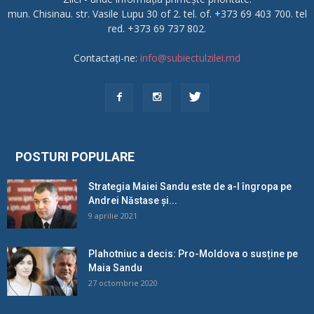
mun. Chisinau. str. Vasile Lupu 30 of 2. tel. of. +373 69 403 700. tel
red. +373 69 737 802.
Contactați-ne:
info@subiectulzilei.md
POSTURI POPULARE
Strategia Maiei Sandu este de a-l îngropa pe
Andrei Năstase și...
9 aprilie 2021
Plahotniuc a decis: Pro-Moldova o susține pe
Maia Sandu
27 octombrie 2020