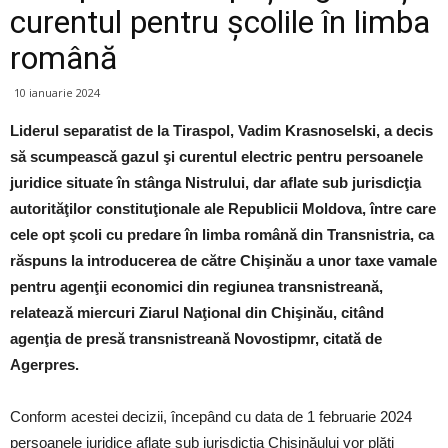
curentul pentru şcolile în limba
română
10 ianuarie 2024
Liderul separatist de la Tiraspol, Vadim Krasnoselski, a decis
să scumpească gazul şi curentul electric pentru persoanele
juridice situate în stânga Nistrului, dar aflate sub jurisdicţia
autorităţilor constituţionale ale Republicii Moldova, între care
cele opt şcoli cu predare în limba română din Transnistria, ca
răspuns la introducerea de către Chişinău a unor taxe vamale
pentru agenţii economici din regiunea transnistreană,
relatează miercuri Ziarul Naţional din Chişinău, citând
agenţia de presă transnistreană Novostipmr, citată de
Agerpres.
Conform acestei decizii, începând cu data de 1 februarie 2024
persoanele juridice aflate sub jurisdicţia Chişinăului vor plăti