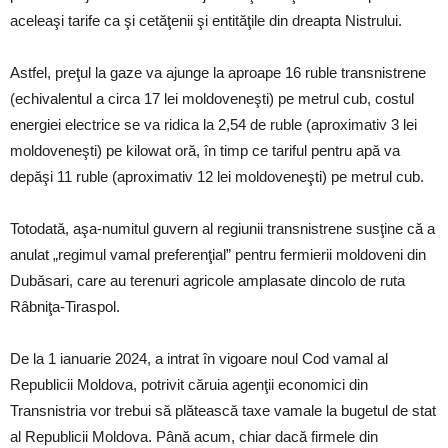
aceleaşi tarife ca şi cetăţenii şi entităţile din dreapta Nistrului.
Astfel, preţul la gaze va ajunge la aproape 16 ruble transnistrene
(echivalentul a circa 17 lei moldoveneşti) pe metrul cub, costul
energiei electrice se va ridica la 2,54 de ruble (aproximativ 3 lei
moldoveneşti) pe kilowat oră, în timp ce tariful pentru apă va
depăşi 11 ruble (aproximativ 12 lei moldoveneşti) pe metrul cub.
Totodată, aşa-numitul guvern al regiunii transnistrene susţine că a
anulat „regimul vamal preferenţial” pentru fermierii moldoveni din
Dubăsari, care au terenuri agricole amplasate dincolo de ruta
Râbniţa-Tiraspol.
De la 1 ianuarie 2024, a intrat în vigoare noul Cod vamal al
Republicii Moldova, potrivit căruia agenţii economici din
Transnistria vor trebui să plătească taxe vamale la bugetul de stat
al Republicii Moldova. Până acum, chiar dacă firmele din