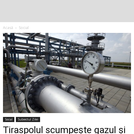
Acasă
Social
Social
Subiectul Zilei
Tiraspolul scumpeşte gazul şi