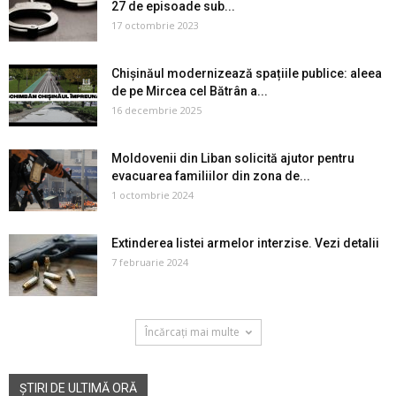
27 de episoade sub...
17 octombrie 2023
Chișinăul modernizează spațiile publice: aleea
de pe Mircea cel Bătrân a...
16 decembrie 2025
Moldovenii din Liban solicită ajutor pentru
evacuarea familiilor din zona de...
1 octombrie 2024
Extinderea listei armelor interzise. Vezi detalii
7 februarie 2024
Încărcați mai multe
ȘTIRI DE ULTIMĂ ORĂ