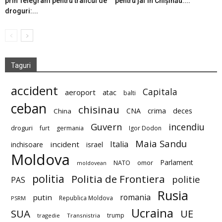
prin Telegram pentru traficul de
pentru jaf în Chișinău....
droguri:...
Taguri
accident
Capitala
aeroport
atac
balti
ceban
chisinau
deces
CNA
crima
China
Guvern
incendiu
droguri
furt
germania
Igor Dodon
Maia Sandu
Italia
incident
inchisoare
israel
Moldova
Parlament
NATO
omor
moldovean
politia
Politia de Frontiera
politie
PAS
Rusia
romania
putin
Republica Moldova
PSRM
Ucraina
SUA
UE
trump
tragedie
Transnistria