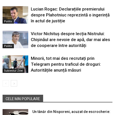
Lucian Rogac: Declarațiile premierului
despre Plahotniuc reprezintă o ingerință
în actul de justiție
Politic
Victor Nichituș despre lecția Nistrului:
Chișinăul are nevoie de apă, dar mai ales
de cooperare între autorități
Politic
Minorii, tot mai des recrutați prin
Telegram pentru traficul de droguri:
Autoritățile anunță măsuri
Subiectul Zilei
CELE MAI POPULARE
Un tânăr din Nisporeni, acuzat de escrocherie: