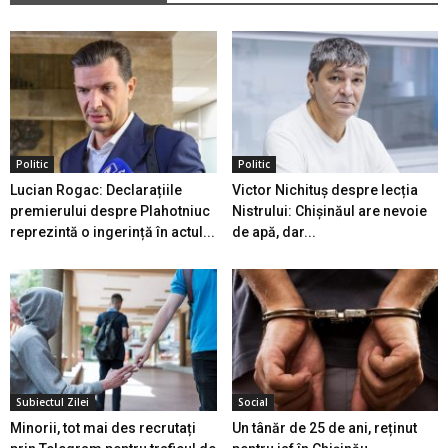
Politic
Politic
Lucian Rogac: Declarațiile
Victor Nichituș despre lecția
premierului despre Plahotniuc
Nistrului: Chișinăul are nevoie
reprezintă o ingerință în actul...
de apă, dar...
Subiectul Zilei
Social
Minorii, tot mai des recrutați
Un tânăr de 25 de ani, reținut