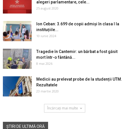
alegeri parlamentare, cele...
25 august 2020
Ion Ceban: 3.699 de copii admiși în clasa I la
instituțiile...
10 iunie 2024
Tragedie în Cantemir: un bărbat a fost găsit
mort într-o fântână...
8 mai 2026
Medicii au prelevat probe de la studenții UTM.
Rezultatele
23 martie 2020
Încărcați mai multe
ȘTIRI DE ULTIMĂ ORĂ