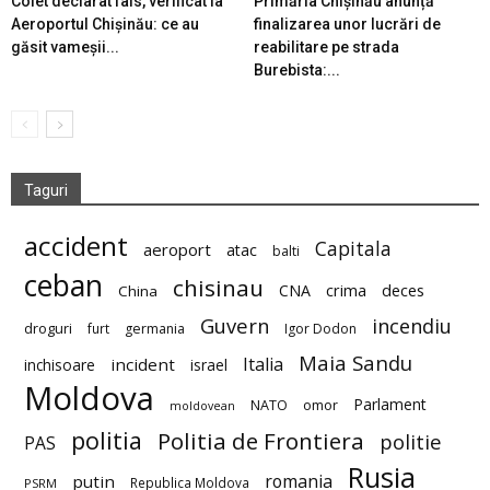
Colet declarat fals, verificat la
Primăria Chișinău anunță
Aeroportul Chișinău: ce au
finalizarea unor lucrări de
găsit vameșii...
reabilitare pe strada
Burebista:...
Taguri
accident
Capitala
aeroport
atac
balti
ceban
chisinau
deces
CNA
crima
China
Guvern
incendiu
droguri
furt
germania
Igor Dodon
Maia Sandu
Italia
incident
inchisoare
israel
Moldova
Parlament
NATO
omor
moldovean
politia
Politia de Frontiera
politie
PAS
Rusia
romania
putin
Republica Moldova
PSRM