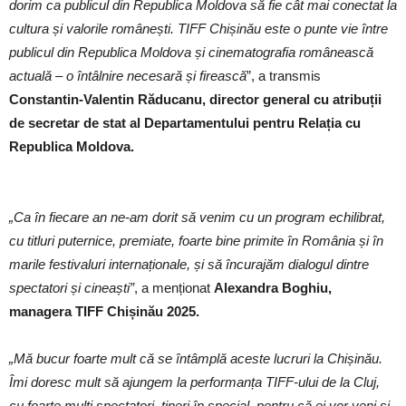
dorim ca publicul din Republica Moldova să fie cât mai conectat la
cultura și valorile românești. TIFF Chișinău este o punte vie între
publicul din Republica Moldova și cinematografia românească
actuală – o întâlnire necesară și firească
”, a transmis
Constantin-Valentin Răducanu, director general cu atribuții
de secretar de stat al Departamentului pentru Relația cu
Republica Moldova.
„Ca în fiecare an ne-am dorit să venim cu un program echilibrat,
cu titluri puternice, premiate, foarte bine primite în România și în
marile festivaluri internaționale, și să încurajăm dialogul dintre
spectatori și cineaști”
, a menționat
Alexandra Boghiu,
managera TIFF Chișinău 2025.
„Mă bucur foarte mult că se întâmplă aceste lucruri la Chișinău.
Îmi doresc mult să ajungem la performanța TIFF-ului de la Cluj,
cu foarte mulți spectatori, tineri în special, pentru că ei vor veni și