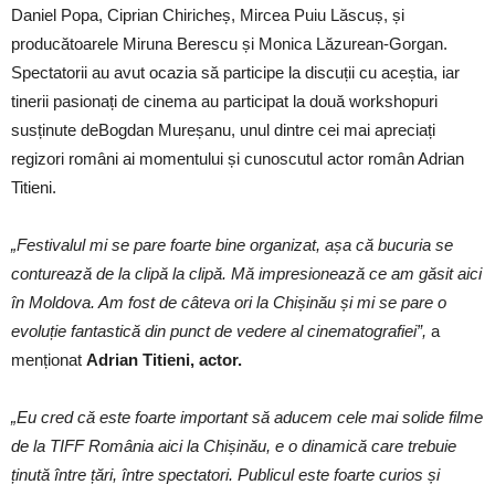
Daniel Popa, Ciprian Chiricheș, Mircea Puiu Lăscuș, și
producătoarele Miruna Berescu și Monica Lăzurean-Gorgan.
Spectatorii au avut ocazia să participe la discuții cu aceștia, iar
tinerii pasionați de cinema au participat la două workshopuri
susținute deBogdan Mureșanu, unul dintre cei mai apreciați
regizori români ai momentului și cunoscutul actor român Adrian
Titieni.
„Festivalul mi se pare foarte bine organizat, așa că bucuria se
conturează de la clipă la clipă. Mă impresionează ce am găsit aici
în Moldova. Am fost de câteva ori la Chișinău și mi se pare o
evoluție fantastică din punct de vedere al cinematografiei”,
a
menționat
Adrian Titieni, actor.
„Eu cred că este foarte important să aducem cele mai solide filme
de la TIFF România aici la Chișinău, e o dinamică care trebuie
ținută între țări, între spectatori. Publicul este foarte curios și