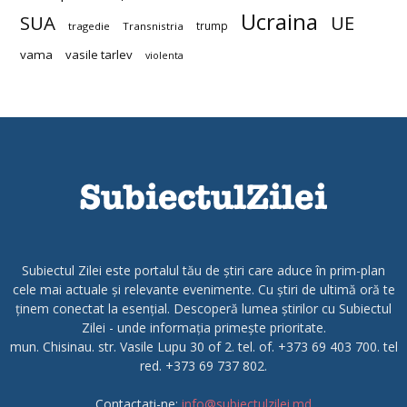
Ucraina
SUA
UE
trump
tragedie
Transnistria
vama
vasile tarlev
violenta
Subiectul Zilei este portalul tău de știri care aduce în prim-plan
cele mai actuale și relevante evenimente. Cu știri de ultimă oră te
ținem conectat la esențial. Descoperă lumea știrilor cu Subiectul
Zilei - unde informația primește prioritate.
mun. Chisinau. str. Vasile Lupu 30 of 2. tel. of. +373 69 403 700. tel
red. +373 69 737 802.
Contactați-ne:
info@subiectulzilei.md