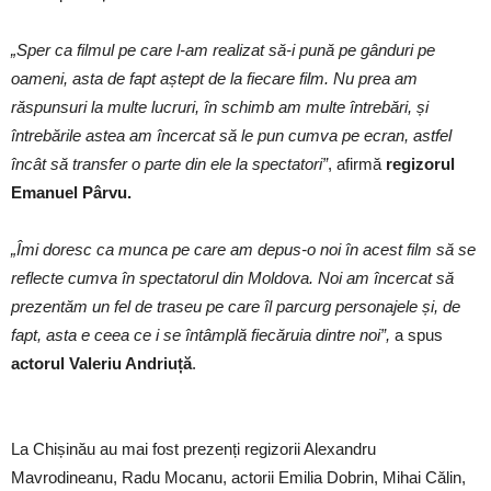
„Sper ca filmul pe care l-am realizat să-i pună pe gânduri pe
oameni, asta de fapt aștept de la fiecare film. Nu prea am
răspunsuri la multe lucruri, în schimb am multe întrebări, și
întrebările astea am încercat să le pun cumva pe ecran, astfel
încât să transfer o parte din ele la spectatori”
, afirmă
regizorul
Emanuel Pârvu.
„Îmi doresc ca munca pe care am depus-o noi în acest film să se
reflecte cumva în spectatorul din Moldova. Noi am încercat să
prezentăm un fel de traseu pe care îl parcurg personajele și, de
fapt, asta e ceea ce i se întâmplă fiecăruia dintre noi”,
a spus
actorul Valeriu Andriuță
.
La Chișinău au mai fost prezenți regizorii Alexandru
Mavrodineanu, Radu Mocanu, actorii Emilia Dobrin, Mihai Călin,