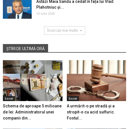
Astăzi Maia Sandu a cedat în fața lui Vlad
Plahotniuc și...
16 iulie 2020
Încărcați mai multe
ȘTIRI DE ULTIMĂ ORĂ
Social
Social
Schema de aproape 5 milioane
A urmărit-o pe stradă și a
de lei: Administratorul unei
stropit-o cu acid sulfuric.
companii din...
Fostul...