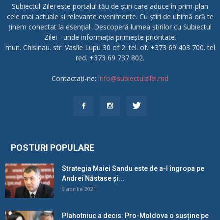
Subiectul Zilei este portalul tău de știri care aduce în prim-plan
cele mai actuale și relevante evenimente. Cu știri de ultimă oră te
ținem conectat la esențial. Descoperă lumea știrilor cu Subiectul
Zilei - unde informația primește prioritate.
mun. Chisinau. str. Vasile Lupu 30 of 2. tel. of. +373 69 403 700. tel
red. +373 69 737 802.
Contactați-ne:
info@subiectulzilei.md
POSTURI POPULARE
Strategia Maiei Sandu este de a-l îngropa pe
Andrei Năstase și...
9 aprilie 2021
Plahotniuc a decis: Pro-Moldova o susține pe