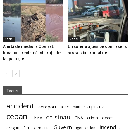
Social
Social
Alertă de mediu la Comrat:
Un șofer a ajuns pe contrasens
localnicii reclamă infiltrații de
și s-a izbit frontal de...
la gunoiște...
Taguri
accident
Capitala
aeroport
atac
balti
ceban
chisinau
deces
CNA
crima
China
Guvern
incendiu
droguri
furt
germania
Igor Dodon