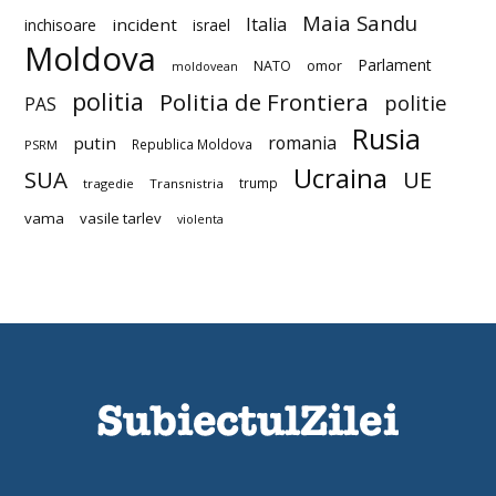
Maia Sandu
Italia
incident
inchisoare
israel
Moldova
Parlament
NATO
omor
moldovean
politia
Politia de Frontiera
politie
PAS
Rusia
romania
putin
Republica Moldova
PSRM
Ucraina
SUA
UE
trump
tragedie
Transnistria
vama
vasile tarlev
violenta