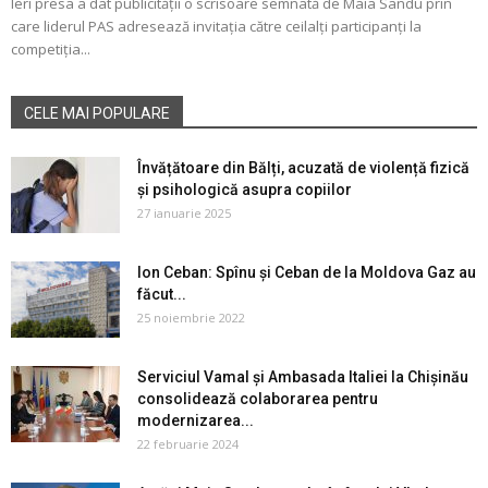
Ieri presa a dat publicității o scrisoare semnată de Maia Sandu prin
care liderul PAS adresează invitația către ceilalți participanți la
competiția...
CELE MAI POPULARE
Învățătoare din Bălți, acuzată de violență fizică
și psihologică asupra copiilor
27 ianuarie 2025
Ion Ceban: Spînu și Ceban de la Moldova Gaz au
făcut...
25 noiembrie 2022
Serviciul Vamal și Ambasada Italiei la Chișinău
consolidează colaborarea pentru
modernizarea...
22 februarie 2024