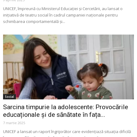
UNICEF, împreună cu Ministerul Educației și Cercetării, au lansat o
inițiativă de teatru social în cadrul campaniei naționale pentru
schimbarea comportamentală și...
Social
Sarcina timpurie la adolescente: Provocările
educaționale și de sănătate în fața...
7 martie 2025
UNICEF a lansat un raport îngrijorător care evidențiază situația dificilă