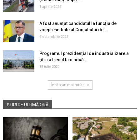
1 aprilie 2026
A fost anunțat candidatul la funcția de
vicepreședinte al Consiliului de...
6 octombrie 2021
Programul prezidențial de industrializare a
țării a trecut la o nouă...
15 iulie 2020
Încărcați mai multe
ȘTIRI DE ULTIMĂ ORĂ