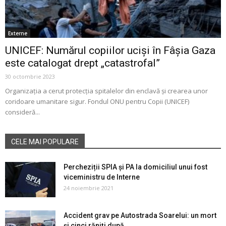
Externe
UNICEF: Numărul copiilor uciși în Fâșia Gaza
este catalogat drept „catastrofal”
30 octombrie 2023
Organizația a cerut protecția spitalelor din enclavă și crearea unor
coridoare umanitare sigur. Fondul ONU pentru Copii (UNICEF)
consideră...
CELE MAI POPULARE
Percheziții SPIA și PA la domiciliul unui fost
viceministru de Interne
24 noiembrie 2021
Accident grav pe Autostrada Soarelui: un mort
și cinci răniți după...