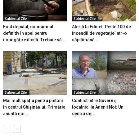
Subiectul Zilei
Subiectul Zilei
Fost deputat, condamnat
Alertă la Edineț: Peste 100 de
definitiv în apel pentru
incendii de vegetație într-o
îmbogățire ilicită. Trebuie să...
săptămână....
Subiectul Zilei
Subiectul Zilei
Mai mult spațiu pentru pietoni
Conflict între Guvern și
în centrul Chișinăului: Primăria
localnici la Anenii Noi: Un
anunță noi...
centru de...