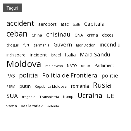
Taguri
accident
Capitala
aeroport
atac
balti
ceban
chisinau
deces
CNA
crima
China
Guvern
incendiu
droguri
furt
germania
Igor Dodon
Maia Sandu
Italia
incident
inchisoare
israel
Moldova
Parlament
NATO
omor
moldovean
politia
Politia de Frontiera
politie
PAS
Rusia
romania
putin
Republica Moldova
PSRM
Ucraina
SUA
UE
trump
tragedie
Transnistria
vama
vasile tarlev
violenta