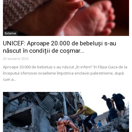
Externe
UNICEF: Aproape 20.000 de bebeluși s-au
născut în condiții de coșmar...
20 ianuarie 2024
Aproape 20.000 de bebeluşi s-au născut „în infern” în Fâşia Gaza de la
începutul ofensivei israeliene împotriva enclavei palestiniene, după
cum a...