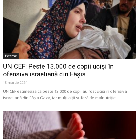
Externe
UNICEF: Peste 13.000 de copii uciși în
ofensiva israeliană din Fâșia...
18 martie 2024
UNICEF estimează că peste 13.000 de copii au fost ucişi în ofensiva
israeliană din Fâşia Gaza, iar mulţi alţii suferă de malnutriţie...