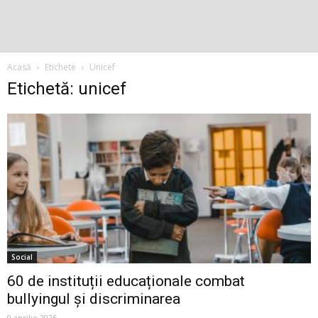
Acasă
Etichete
Unicef
Etichetă: unicef
Social
60 de instituții educaționale combat
bullyingul și discriminarea
9 aprilie 2025