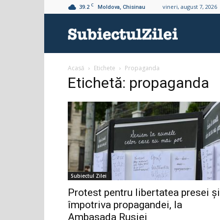
C
39.2
vineri, august 7, 2026
Moldova, Chisinau
Subiectul
Acasă
Etichete
Propaganda
Zilei
Etichetă: propaganda
Subiectul Zilei
Protest pentru libertatea presei și
împotriva propagandei, la
Ambasada Rusiei