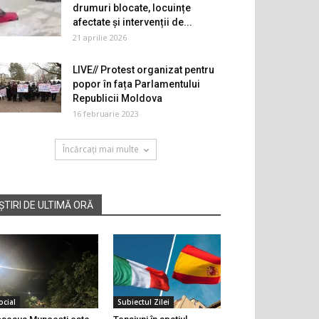
drumuri blocate, locuințe
afectate și intervenții de...
21 aprilie 2026
LIVE// Protest organizat pentru
popor în fața Parlamentului
Republicii Moldova
16 februarie 2023
Încărcați mai multe
ȘTIRI DE ULTIMĂ ORĂ
ocial
Subiectul Zilei