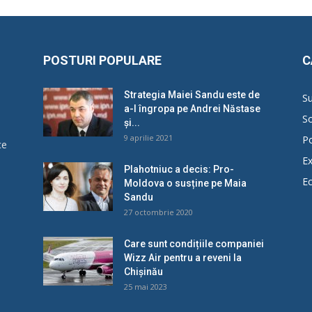
POSTURI POPULARE
C
Strategia Maiei Sandu este de
Su
a-l îngropa pe Andrei Năstase
So
și...
9 aprilie 2021
Po
ce
Ex
Plahotniuc a decis: Pro-
E
Moldova o susține pe Maia
u
Sandu
27 octombrie 2020
Care sunt condițiile companiei
Wizz Air pentru a reveni la
Chișinău
25 mai 2023