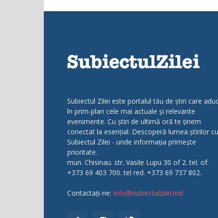
Subiectul Zilei este portalul tău de știri care adu
în prim-plan cele mai actuale și relevante
evenimente. Cu știri de ultimă oră te ținem
conectat la esențial. Descoperă lumea știrilor c
Subiectul Zilei - unde informația primește
prioritate.
mun. Chisinau. str. Vasile Lupu 30 of 2. tel. of.
+373 69 403 700. tel red. +373 69 737 802.
Contactați-ne:
info@subiectulzilei.md