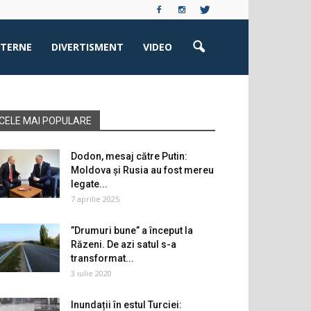
XTERNE
DIVERTISMENT
VIDEO
CELE MAI POPULARE
Dodon, mesaj către Putin:
Moldova și Rusia au fost mereu
legate...
7 aprilie 2025
”Drumuri bune” a început la
Răzeni. De azi satul s-a
transformat...
3 iulie 2020
Inundații în estul Turciei: