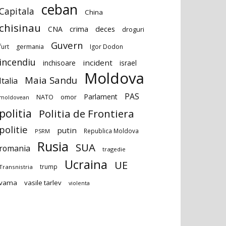
ceban
Capitala
China
chisinau
deces
CNA
crima
droguri
Guvern
furt
germania
Igor Dodon
incendiu
incident
inchisoare
israel
Moldova
Maia Sandu
Italia
PAS
Parlament
NATO
omor
moldovean
politia
Politia de Frontiera
politie
putin
Republica Moldova
PSRM
Rusia
SUA
romania
tragedie
Ucraina
UE
trump
Transnistria
vama
vasile tarlev
violenta