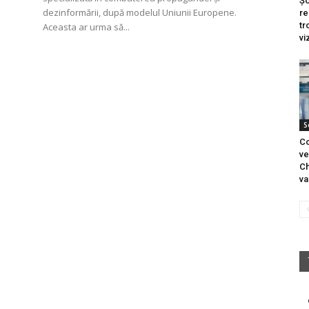
Șo
dezinformării, după modelul Uniunii Europene.
re
tr
Aceasta ar urma să...
vi
S
Co
ve
Ch
va