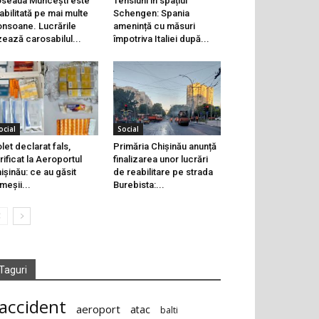
seaua Muncești este
Tensiuni în spațiul
abilitată pe mai multe
Schengen: Spania
onsoane. Lucrările
amenință cu măsuri
zează carosabilul...
împotriva Italiei după...
ocial
Social
let declarat fals,
Primăria Chișinău anunță
rificat la Aeroportul
finalizarea unor lucrări
ișinău: ce au găsit
de reabilitare pe strada
meșii...
Burebista:...
Taguri
accident
aeroport
atac
balti