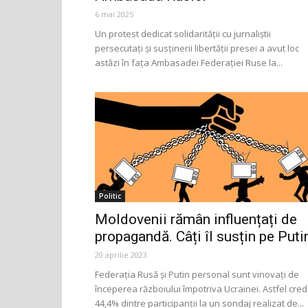
6 mai 2025
Un protest dedicat solidarității cu jurnaliștii
persecutați și susținerii libertății presei a avut loc
astăzi în fața Ambasadei Federației Ruse la...
Politic
Moldovenii rămân influențați de
propagandă. Câți îl susțin pe Puti
20 aprilie 2023
Federația Rusă și Putin personal sunt vinovați de
începerea războiului împotriva Ucrainei. Astfel cred
44,4% dintre participanții la un sondaj realizat de...