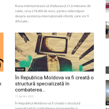
Rusia intenționează să cheltuiască 21,6 milioane de
ruble, circa 218.400 de euro, pentru videoclipuri
despre asistența internațională oferită, care vor fi
difuzate...
Social
În Republica Moldova va fi creată o
n
structură specializată în
combaterea...
11 aprilie 2023
În Republica Moldova va fi creată o structură
S
specializată în combaterea propagandei și