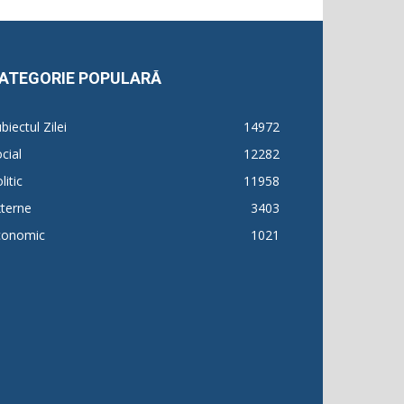
ATEGORIE POPULARĂ
biectul Zilei
14972
cial
12282
litic
11958
terne
3403
conomic
1021