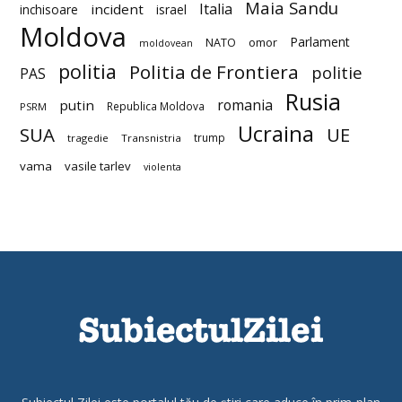
Maia Sandu
Italia
incident
inchisoare
israel
Moldova
Parlament
NATO
omor
moldovean
politia
Politia de Frontiera
politie
PAS
Rusia
romania
putin
Republica Moldova
PSRM
Ucraina
SUA
UE
trump
tragedie
Transnistria
vama
vasile tarlev
violenta