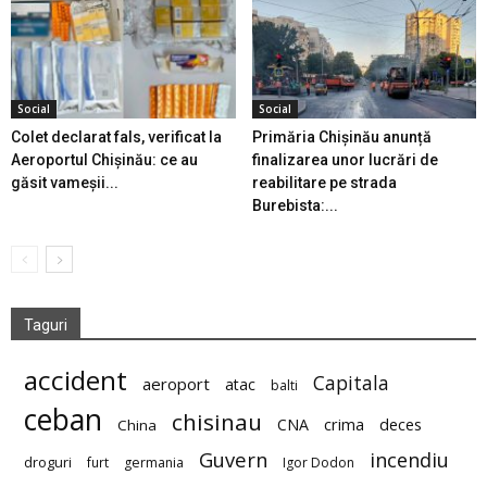
Social
Social
Colet declarat fals, verificat la
Primăria Chișinău anunță
Aeroportul Chișinău: ce au
finalizarea unor lucrări de
găsit vameșii...
reabilitare pe strada
Burebista:...
Taguri
accident
Capitala
aeroport
atac
balti
ceban
chisinau
deces
CNA
crima
China
Guvern
incendiu
droguri
furt
germania
Igor Dodon