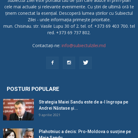
Subiectul Zilei este portalul tău de știri care aduce în prim-plan
cele mai actuale și relevante evenimente. Cu știri de ultimă oră te
ținem conectat la esențial. Descoperă lumea știrilor cu Subiectul
Zilei - unde informația primește prioritate.
mun. Chisinau. str. Vasile Lupu 30 of 2. tel. of. +373 69 403 700. tel
red. +373 69 737 802.
Contactați-ne:
info@subiectulzilei.md
POSTURI POPULARE
Strategia Maiei Sandu este de a-l îngropa pe
Andrei Năstase și...
9 aprilie 2021
Plahotniuc a decis: Pro-Moldova o susține pe
Maia Sandu