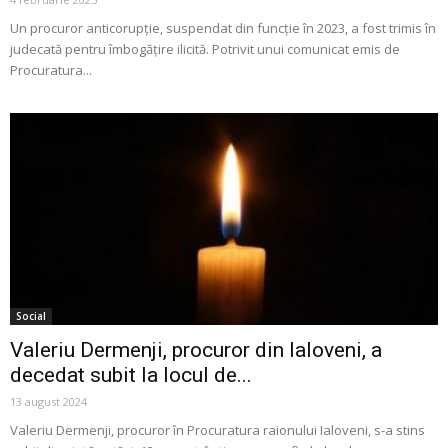
Un procuror anticorupție, suspendat din funcție în 2023, a fost trimis în
judecată pentru îmbogățire ilicită. Potrivit unui comunicat emis de
Procuratura...
Social
Valeriu Dermenji, procuror din Ialoveni, a
decedat subit la locul de...
13 august 2024
Valeriu Dermenji, procuror în Procuratura raionului Ialoveni, s-a stins