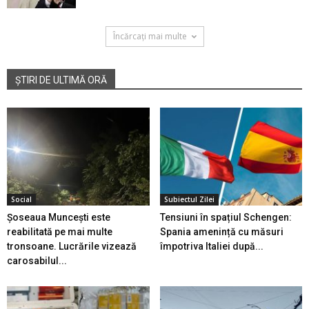
Încărcați mai multe
ȘTIRI DE ULTIMĂ ORĂ
Social
Subiectul Zilei
Șoseaua Muncești este
Tensiuni în spațiul Schengen:
reabilitată pe mai multe
Spania amenință cu măsuri
tronsoane. Lucrările vizează
împotriva Italiei după...
carosabilul...