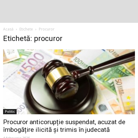
Acasă
Etichete
Procuror
Etichetă: procuror
Politic
Procuror anticorupție suspendat, acuzat de
îmbogățire ilicită și trimis în judecată
4 februarie 2025