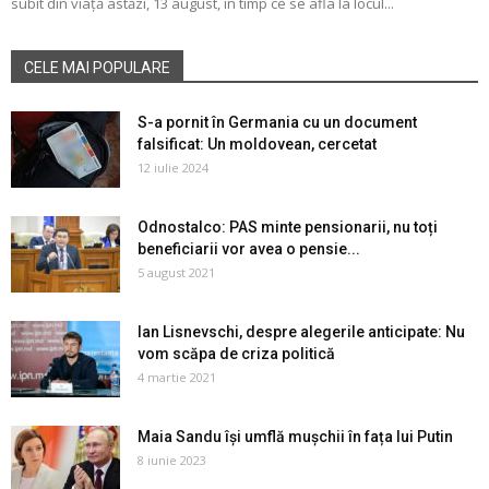
subit din viață astăzi, 13 august, în timp ce se afla la locul...
CELE MAI POPULARE
S-a pornit în Germania cu un document
falsificat: Un moldovean, cercetat
12 iulie 2024
Odnostalco: PAS minte pensionarii, nu toți
beneficiarii vor avea o pensie...
5 august 2021
Ian Lisnevschi, despre alegerile anticipate: Nu
vom scăpa de criza politică
4 martie 2021
Maia Sandu își umflă mușchii în fața lui Putin
8 iunie 2023