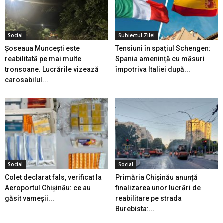
Social
Subiectul Zilei
Șoseaua Muncești este
Tensiuni în spațiul Schengen:
reabilitată pe mai multe
Spania amenință cu măsuri
tronsoane. Lucrările vizează
împotriva Italiei după...
carosabilul...
Social
Social
Colet declarat fals, verificat la
Primăria Chișinău anunță
Aeroportul Chișinău: ce au
finalizarea unor lucrări de
găsit vameșii...
reabilitare pe strada
Burebista:...