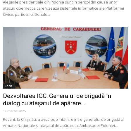
Alegerile prezidențiale din Polonia sunt în pericol din cauza unor
atacuri cibernetice care vizează sistemele informatice ale Platformei
Civice, partidul lui Donald...
Social
Dezvoltarea IGC: Generalul de brigadă în
dialog cu atașatul de apărare...
12 martie 2025
Recent, la Chișinău, a avut loc o întâlnire între generalul de brigadă al
Armatei Naționale și atașatul de apărare al Ambasadei Poloniei...