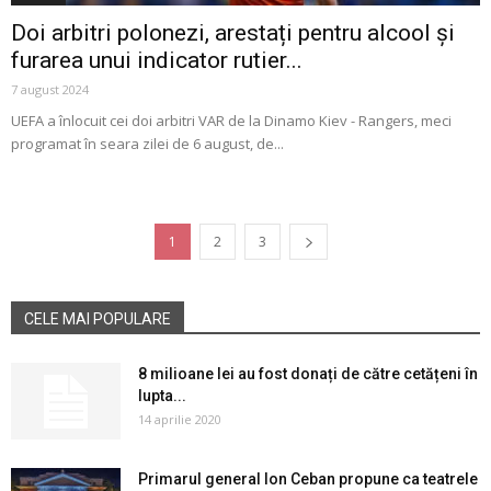
Doi arbitri polonezi, arestați pentru alcool și
furarea unui indicator rutier...
7 august 2024
UEFA a înlocuit cei doi arbitri VAR de la Dinamo Kiev - Rangers, meci
programat în seara zilei de 6 august, de...
1
2
3
CELE MAI POPULARE
8 milioane lei au fost donați de către cetățeni în
lupta...
14 aprilie 2020
Primarul general Ion Ceban propune ca teatrele