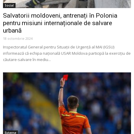
Social
Salvatorii moldoveni, antrenați în Polonia
pentru misiuni internaționale de salvare
urbană
18 octombrie 2024
Inspectoratul General pentru Situații de Urgență al MAI (IGSU)
informează că echipa națională USAR Moldova participă la exercițiu de
căutare-salvare în mediu...
Externe