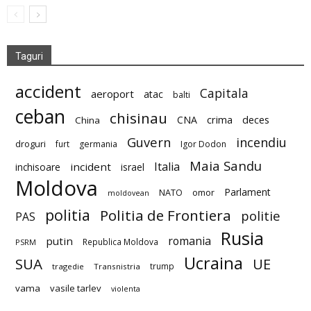
Taguri
accident
Capitala
aeroport
atac
balti
ceban
chisinau
deces
CNA
crima
China
Guvern
incendiu
droguri
furt
germania
Igor Dodon
Maia Sandu
Italia
incident
inchisoare
israel
Moldova
Parlament
NATO
omor
moldovean
politia
Politia de Frontiera
politie
PAS
Rusia
romania
putin
Republica Moldova
PSRM
Ucraina
SUA
UE
trump
tragedie
Transnistria
vama
vasile tarlev
violenta