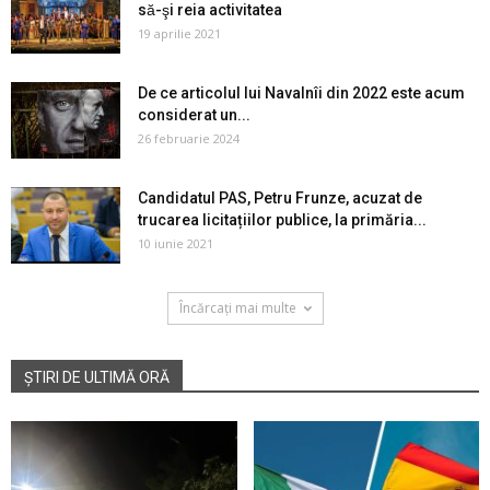
să-şi reia activitatea
19 aprilie 2021
De ce articolul lui Navalnîi din 2022 este acum
considerat un...
26 februarie 2024
Candidatul PAS, Petru Frunze, acuzat de
trucarea licitațiilor publice, la primăria...
10 iunie 2021
Încărcați mai multe
ȘTIRI DE ULTIMĂ ORĂ