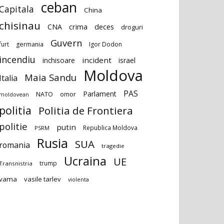
ceban
Capitala
China
chisinau
deces
CNA
crima
droguri
Guvern
furt
germania
Igor Dodon
incendiu
incident
inchisoare
israel
Moldova
Maia Sandu
Italia
PAS
Parlament
NATO
omor
moldovean
politia
Politia de Frontiera
politie
putin
Republica Moldova
PSRM
Rusia
SUA
romania
tragedie
Ucraina
UE
trump
Transnistria
vama
vasile tarlev
violenta