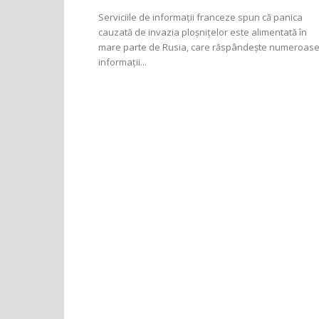
Serviciile de informații franceze spun că panica
cauzată de invazia ploșnițelor este alimentată în
mare parte de Rusia, care răspândeşte numeroas
informaţii...