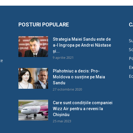
POSTURI POPULARE
C
Strategia Maiei Sandu este de
Su
a-l îngropa pe Andrei Năstase
So
și...
9 aprilie 2021
Po
ce
Ex
Plahotniuc a decis: Pro-
E
Moldova o susține pe Maia
u
Sandu
27 octombrie 2020
Care sunt condițiile companiei
Wizz Air pentru a reveni la
Chișinău
25 mai 2023