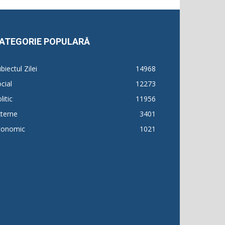
ATEGORIE POPULARĂ
biectul Zilei
14968
cial
12273
litic
11956
terne
3401
conomic
1021