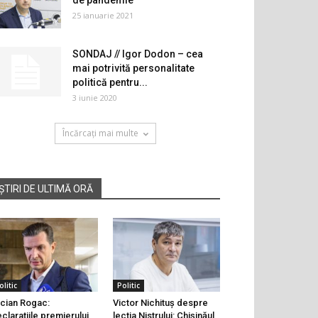
de pandemie
25 ianuarie 2021
SONDAJ // Igor Dodon – cea
mai potrivită personalitate
politică pentru...
3 iunie 2020
Încărcați mai multe
ȘTIRI DE ULTIMĂ ORĂ
olitic
Politic
cian Rogac:
Victor Nichituș despre
clarațiile premierului
lecția Nistrului: Chișinăul