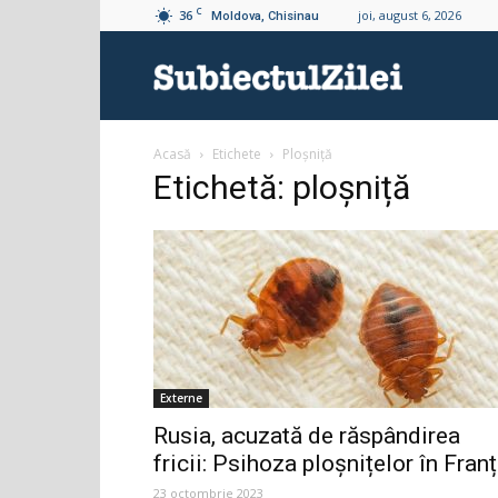
C
36
joi, august 6, 2026
Moldova, Chisinau
Subiectul
Acasă
Etichete
Ploșniță
Zilei
Etichetă: ploșniță
Externe
Rusia, acuzată de răspândirea
fricii: Psihoza ploșnițelor în Fran
23 octombrie 2023