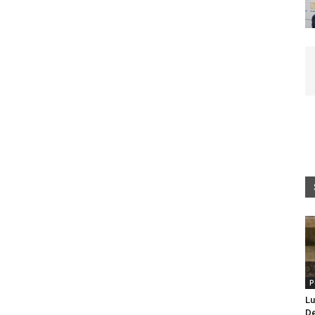
e
P
Lu
De