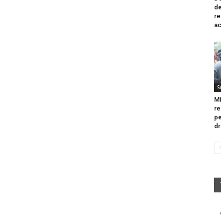
de
re
ac
S
Mi
re
pe
dr