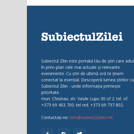
Subiectul Zilei este portalul tău de știri care adu
în prim-plan cele mai actuale și relevante
evenimente. Cu știri de ultimă oră te ținem
conectat la esențial. Descoperă lumea știrilor c
Subiectul Zilei - unde informația primește
prioritate.
mun. Chisinau. str. Vasile Lupu 30 of 2. tel. of.
+373 69 403 700. tel red. +373 69 737 802.
Contactați-ne:
info@subiectulzilei.md