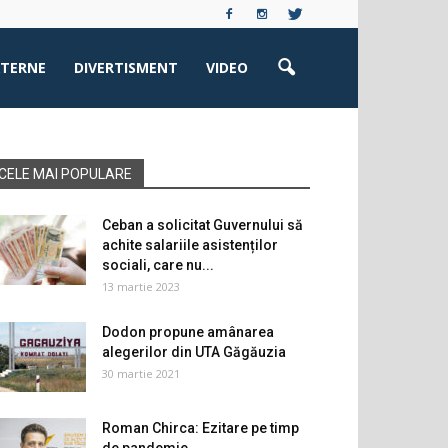
XTERNE
DIVERTISMENT
VIDEO
CELE MAI POPULARE
Ceban a solicitat Guvernului să
achite salariile asistenților
sociali, care nu...
13 martie 2023
Dodon propune amânarea
alegerilor din UTA Găgăuzia
30 martie 2021
Roman Chirca: Ezitare pe timp