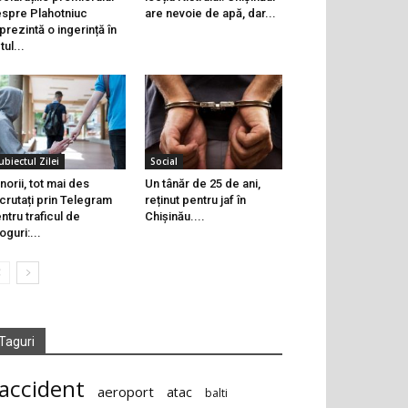
spre Plahotniuc
are nevoie de apă, dar...
prezintă o ingerință în
tul...
ubiectul Zilei
Social
norii, tot mai des
Un tânăr de 25 de ani,
crutați prin Telegram
reținut pentru jaf în
ntru traficul de
Chișinău....
oguri:...
Taguri
accident
aeroport
atac
balti