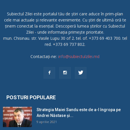
Subiectul Zilei este portalul tău de știri care aduce în prim-plan
cele mai actuale și relevante evenimente. Cu știri de ultimă oră te
ținem conectat la esențial. Descoperă lumea știrilor cu Subiectul
Zilei - unde informația primește prioritate.
mun. Chisinau. str. Vasile Lupu 30 of 2. tel. of. +373 69 403 700. tel
red. +373 69 737 802.
Contactați-ne:
info@subiectulzilei.md
POSTURI POPULARE
Strategia Maiei Sandu este de a-l îngropa pe
Andrei Năstase și...
9 aprilie 2021