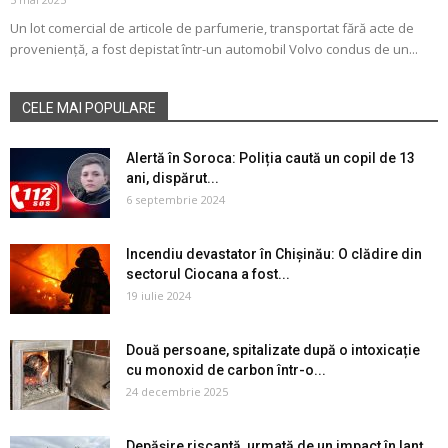
Un lot comercial de articole de parfumerie, transportat fără acte de
proveniență, a fost depistat într-un automobil Volvo condus de un...
CELE MAI POPULARE
Alertă în Soroca: Poliția caută un copil de 13
ani, dispărut...
6 septembrie 2024
Incendiu devastator în Chișinău: O clădire din
sectorul Ciocana a fost...
19 iulie 2024
Două persoane, spitalizate după o intoxicație
cu monoxid de carbon într-o...
24 decembrie 2025
Depășire riscantă, urmată de un impact în lanț