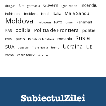
Guvern
incendiu
droguri
furt
germania
Igor Dodon
Maia Sandu
Italia
incident
inchisoare
israel
Moldova
Parlament
NATO
omor
moldovean
politia
Politia de Frontiera
politie
PAS
Rusia
romania
putin
Republica Moldova
PSRM
Ucraina
SUA
UE
trump
tragedie
Transnistria
vama
vasile tarlev
violenta