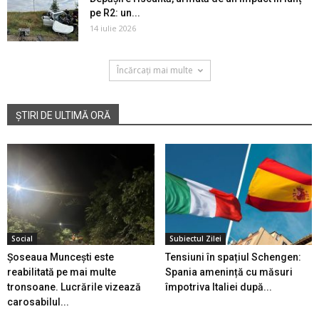
pe R2: un...
14 iulie 2026
Încărcați mai multe
ȘTIRI DE ULTIMĂ ORĂ
Social
Subiectul Zilei
Șoseaua Muncești este
Tensiuni în spațiul Schengen:
reabilitată pe mai multe
Spania amenință cu măsuri
tronsoane. Lucrările vizează
împotriva Italiei după...
carosabilul...