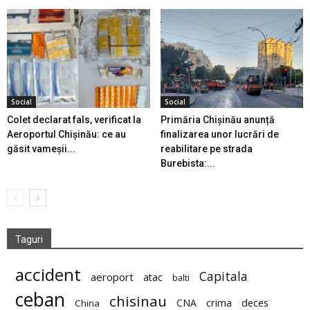
Social
Social
Colet declarat fals, verificat la
Primăria Chișinău anunță
Aeroportul Chișinău: ce au
finalizarea unor lucrări de
găsit vameșii...
reabilitare pe strada
Burebista:...
Taguri
accident
Capitala
aeroport
atac
balti
ceban
chisinau
deces
CNA
crima
China