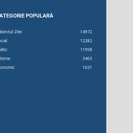
ATEGORIE POPULARĂ
biectul Zilei
14972
cial
12282
litic
11958
terne
3403
conomic
1021