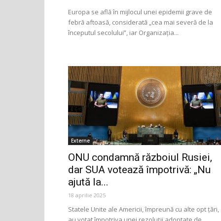
Europa se află în mijlocul unei epidemii grave de
febră aftoasă, considerată „cea mai severă de la
începutul secolului”, iar Organizația...
Externe
ONU condamnă războiul Rusiei,
dar SUA votează împotrivă: „Nu
ajută la...
18 aprilie 2025
Statele Unite ale Americii, împreună cu alte opt țări,
au votat împotriva unei rezoluții adoptate de