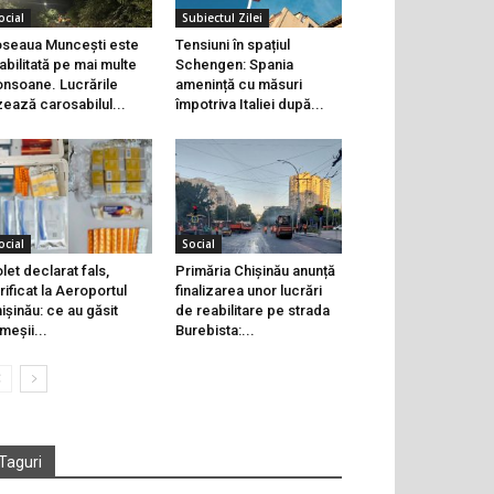
ocial
Subiectul Zilei
seaua Muncești este
Tensiuni în spațiul
abilitată pe mai multe
Schengen: Spania
onsoane. Lucrările
amenință cu măsuri
zează carosabilul...
împotriva Italiei după...
ocial
Social
let declarat fals,
Primăria Chișinău anunță
rificat la Aeroportul
finalizarea unor lucrări
ișinău: ce au găsit
de reabilitare pe strada
meșii...
Burebista:...
Taguri