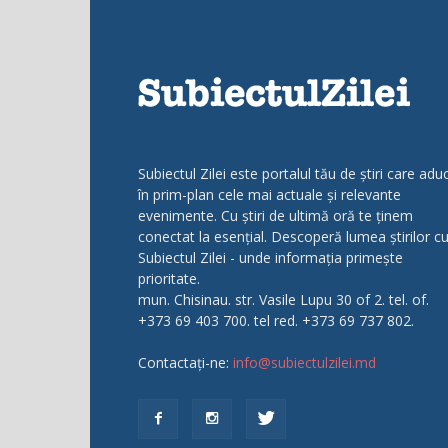
Subiectul Zilei este portalul tău de știri care adu
în prim-plan cele mai actuale și relevante
evenimente. Cu știri de ultimă oră te ținem
conectat la esențial. Descoperă lumea știrilor c
Subiectul Zilei - unde informația primește
prioritate.
mun. Chisinau. str. Vasile Lupu 30 of 2. tel. of.
+373 69 403 700. tel red. +373 69 737 802.
Contactați-ne:
info@subiectulzilei.md