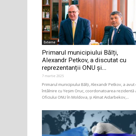
Externe
Primarul municipiului Bălți,
Alexandr Petkov, a discutat cu
reprezentanții ONU și...
7 martie 2025
Primarul municipiului Bălți, Alexandr Petkov, a avut
întâlnire cu Yeşim Oruc, coordonatoarea rezidentă 
Oficiului ONU în Moldova, și Almat Aidarbekov,...