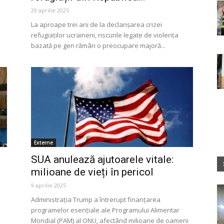
29 aprilie 2025
La aproape trei ani de la declanșarea crizei
refugiaților ucraineni, riscurile legate de violența
bazată pe gen rămân o preocupare majoră...
Externe
SUA anulează ajutoarele vitale:
milioane de vieți în pericol
9 aprilie 2025
Administrația Trump a întrerupt finanțarea
programelor esențiale ale Programului Alimentar
Mondial (PAM) al ONU, afectând milioane de oameni