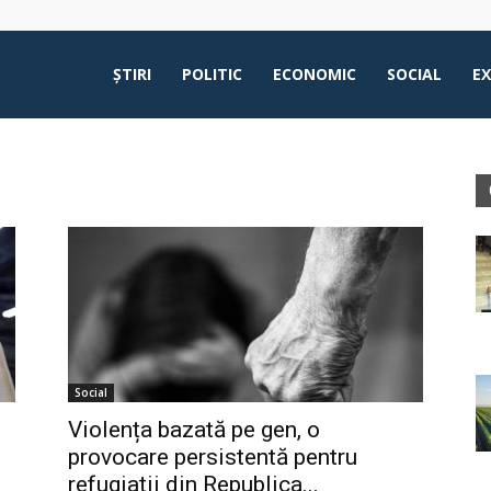
ŞTIRI
POLITIC
ECONOMIC
SOCIAL
E
Social
Violența bazată pe gen, o
provocare persistentă pentru
refugiații din Republica...