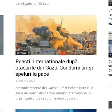
din Afganistan, Siria,...
S
Șo
re
tr
vi
Externe
S
Reacții internaționale după
Co
ve
atacurile din Gaza: Condamnări și
Ch
apeluri la pace
va
19 martie 2025
Atacurile recente din Gaza au fost întâmpinate cu o
serie de reacții din partea liderilor internaționali și
organizațiilor de drepturile omului, care...