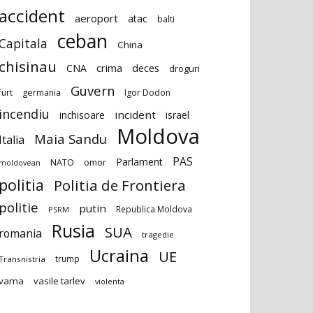
accident
aeroport
atac
balti
ceban
Capitala
China
chisinau
deces
CNA
crima
droguri
Guvern
furt
germania
Igor Dodon
incendiu
incident
inchisoare
israel
Moldova
Maia Sandu
Italia
PAS
Parlament
NATO
omor
moldovean
politia
Politia de Frontiera
politie
putin
Republica Moldova
PSRM
Rusia
SUA
romania
tragedie
Ucraina
UE
trump
Transnistria
vama
vasile tarlev
violenta