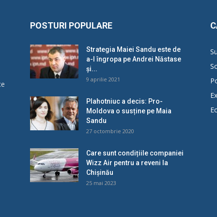
POSTURI POPULARE
C
Strategia Maiei Sandu este de
Su
a-l îngropa pe Andrei Năstase
So
și...
9 aprilie 2021
Po
ce
Ex
Plahotniuc a decis: Pro-
E
Moldova o susține pe Maia
u
Sandu
27 octombrie 2020
Care sunt condițiile companiei
Wizz Air pentru a reveni la
Chișinău
25 mai 2023