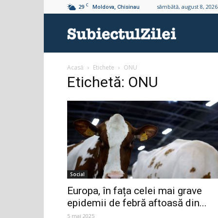
C
29
sâmbătă, august 8, 2026
Moldova, Chisinau
Subiectul
Acasă
Etichete
ONU
Zilei
Etichetă: ONU
Social
Europa, în fața celei mai grave
epidemii de febră aftoasă din...
5 mai 2025