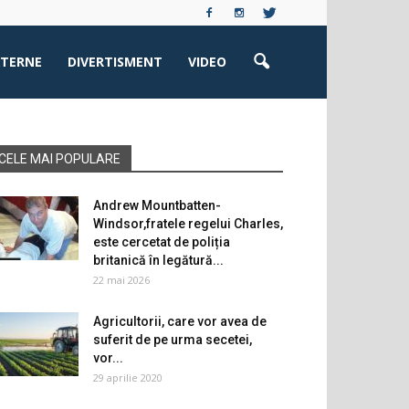
XTERNE
DIVERTISMENT
VIDEO
CELE MAI POPULARE
Andrew Mountbatten-
Windsor,fratele regelui Charles,
este cercetat de poliția
britanică în legătură...
22 mai 2026
Agricultorii, care vor avea de
suferit de pe urma secetei,
vor...
29 aprilie 2020