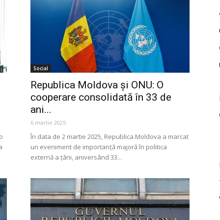
Social
Republica Moldova și ONU: O
cooperare consolidată în 33 de
ani...
6 martie 2025
 o
În data de 2 martie 2025, Republica Moldova a marcat
a
un eveniment de importanță majoră în politica
externă a țării, aniversând 33...