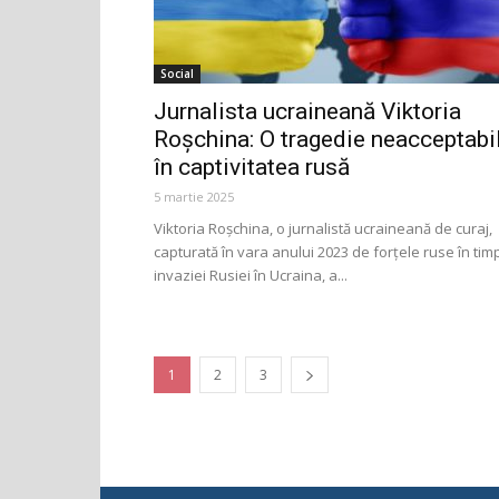
Social
Jurnalista ucraineană Viktoria
Roșchina: O tragedie neacceptabi
în captivitatea rusă
5 martie 2025
Viktoria Roșchina, o jurnalistă ucraineană de curaj,
capturată în vara anului 2023 de forțele ruse în tim
invaziei Rusiei în Ucraina, a...
1
2
3