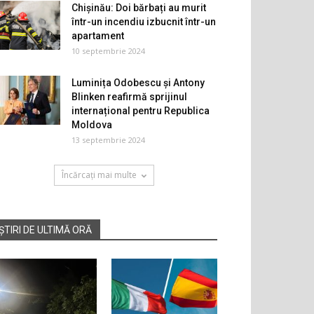
Chișinău: Doi bărbați au murit
într-un incendiu izbucnit într-un
apartament
10 septembrie 2024
Luminița Odobescu și Antony
Blinken reafirmă sprijinul
internațional pentru Republica
Moldova
13 septembrie 2024
Încărcați mai multe
ȘTIRI DE ULTIMĂ ORĂ