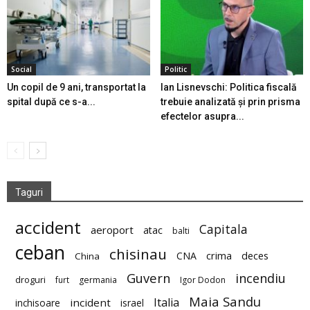
Social
Politic
Un copil de 9 ani, transportat la
Ian Lisnevschi: Politica fiscală
spital după ce s-a...
trebuie analizată și prin prisma
efectelor asupra...
Taguri
accident
Capitala
aeroport
atac
balti
ceban
chisinau
deces
CNA
crima
China
Guvern
incendiu
droguri
furt
germania
Igor Dodon
Maia Sandu
Italia
incident
inchisoare
israel