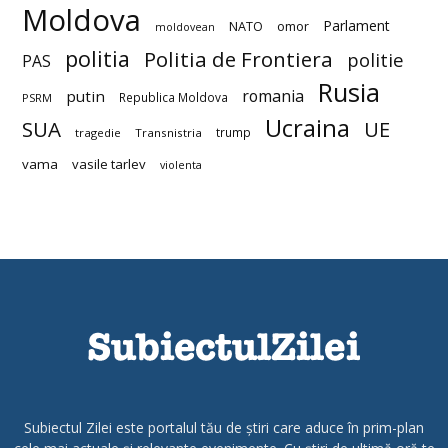
Moldova
Parlament
NATO
omor
moldovean
politia
Politia de Frontiera
politie
PAS
Rusia
romania
putin
Republica Moldova
PSRM
Ucraina
SUA
UE
trump
tragedie
Transnistria
vama
vasile tarlev
violenta
Subiectul Zilei este portalul tău de știri care aduce în prim-plan