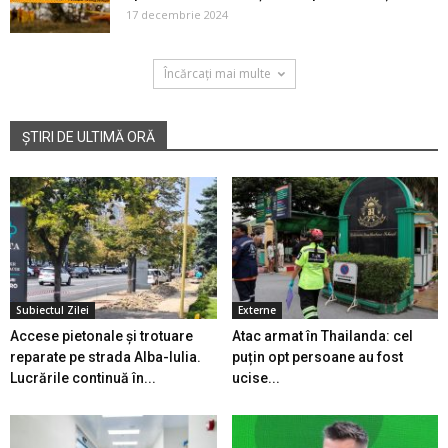
17 decembrie 2024
Încărcați mai multe
ȘTIRI DE ULTIMĂ ORĂ
Subiectul Zilei
Externe
Accese pietonale și trotuare
Atac armat în Thailanda: cel
reparate pe strada Alba-Iulia.
puțin opt persoane au fost
Lucrările continuă în...
ucise...