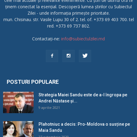
cele mai actuale și relevante evenimente. Cu știri de ultimă oră te
ținem conectat la esențial. Descoperă lumea știrilor cu Subiectul
Zilei - unde informația primește prioritate.
mun. Chisinau. str. Vasile Lupu 30 of 2. tel. of. +373 69 403 700. tel
red. +373 69 737 802.
Contactați-ne:
info@subiectulzilei.md
POSTURI POPULARE
Strategia Maiei Sandu este de a-l îngropa pe
Andrei Năstase și...
9 aprilie 2021
Plahotniuc a decis: Pro-Moldova o susține pe
Maia Sandu
27 octombrie 2020