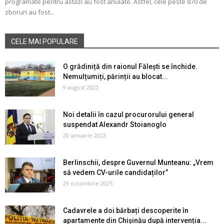
programate pentru astăzi au fost anulate. Astfel, cele peste 870 de
zboruri au fost...
CELE MAI POPULARE
O grădiniță din raionul Fălești se închide.
Nemulțumiți, părinții au blocat...
9 august 2022
Noi detalii în cazul procurorului general
suspendat Alexandr Stoianoglo
20 ianuarie 2022
Berlinschii, despre Guvernul Munteanu: „Vrem
să vedem CV-urile candidaților”
29 octombrie 2025
Cadavrele a doi bărbați descoperite în
apartamente din Chișinău după intervenția...