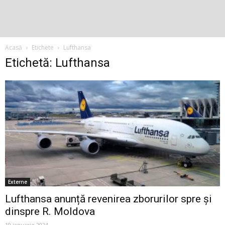
Acasă
Etichete
Lufthansa
Etichetă: Lufthansa
Externe
Lufthansa anunță revenirea zborurilor spre și
dinspre R. Moldova
19 ianuarie 2024