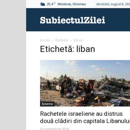
C
25.4
sâmbătă, august 8, 20
Moldova, Chisinau
Subiectul
Acasă
Etichete
Liban
Zilei
Etichetă: liban
Externe
Rachetele israeliene au distrus
două clădiri din capitala Libanulu
23 octombrie 2024