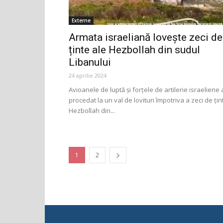
Externe
Armata israeliană lovește zeci de
ținte ale Hezbollah din sudul
Libanului
24 aprilie 2024
Avioanele de luptă şi forţele de artilerie israeliene
procedat la un val de lovituri împotriva a zeci de ţin
Hezbollah din...
1
2