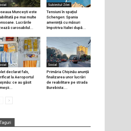
ocial
Subiectul Zilei
seaua Muncești este
Tensiuni în spațiul
abilitată pe mai multe
Schengen: Spania
onsoane. Lucrările
amenință cu măsuri
zează carosabilul...
împotriva Italiei după...
ocial
Social
let declarat fals,
Primăria Chișinău anunță
rificat la Aeroportul
finalizarea unor lucrări
ișinău: ce au găsit
de reabilitare pe strada
meșii...
Burebista:...
Taguri