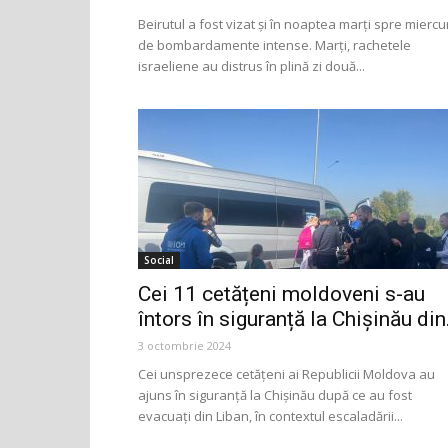
Beirutul a fost vizat și în noaptea marți spre miercu
de bombardamente intense. Marți, rachetele
israeliene au distrus în plină zi două...
Social
Cei 11 cetățeni moldoveni s-au
întors în siguranță la Chișinău din.
3 octombrie 2024
Cei unsprezece cetățeni ai Republicii Moldova au
ajuns în siguranță la Chișinău după ce au fost
evacuați din Liban, în contextul escaladării...