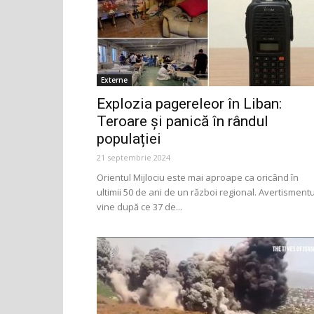
Externe
Explozia pagereleor în Liban:
Teroare și panică în rândul
populației
21 septembrie 2024
Orientul Mijlociu este mai aproape ca oricând în
ultimii 50 de ani de un război regional. Avertismentu
vine după ce 37 de...