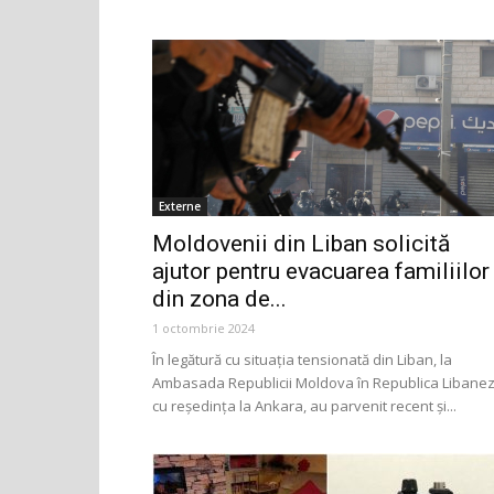
Externe
Moldovenii din Liban solicită
ajutor pentru evacuarea familiilor
din zona de...
1 octombrie 2024
În legătură cu situația tensionată din Liban, la
Ambasada Republicii Moldova în Republica Libanez
cu reședința la Ankara, au parvenit recent și...