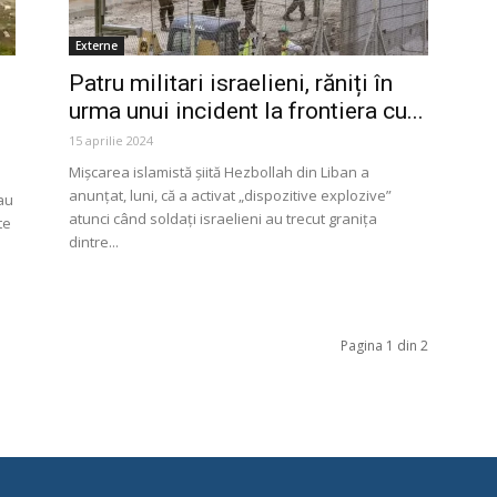
Externe
Patru militari israelieni, răniți în
urma unui incident la frontiera cu...
15 aprilie 2024
Mişcarea islamistă şiită Hezbollah din Liban a
anunţat, luni, că a activat „dispozitive explozive”
 au
atunci când soldați israelieni au trecut granița
te
dintre...
Pagina 1 din 2