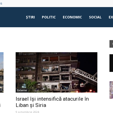
26
ŞTIRI
POLITIC
ECONOMIC
SOCIAL
E
Externe
Israel își intensifică atacurile în
i
Liban și Siria
9 octombrie 2024