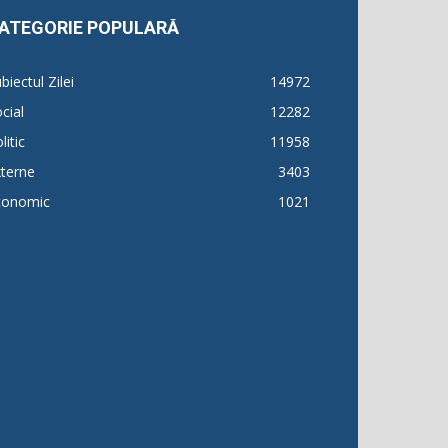
ATEGORIE POPULARĂ
biectul Zilei
14972
cial
12282
litic
11958
terne
3403
conomic
1021