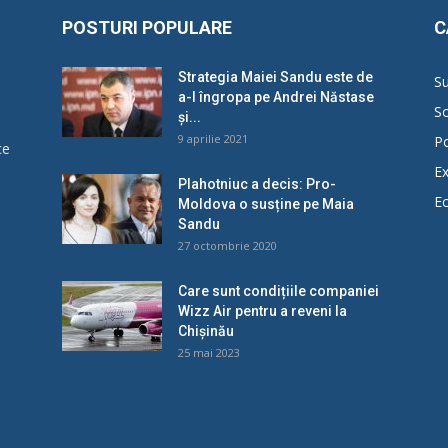
POSTURI POPULARE
C
Strategia Maiei Sandu este de
Su
a-l îngropa pe Andrei Năstase
So
și...
9 aprilie 2021
Po
ce
Ex
Plahotniuc a decis: Pro-
E
Moldova o susține pe Maia
u
Sandu
27 octombrie 2020
Care sunt condițiile companiei
Wizz Air pentru a reveni la
Chișinău
25 mai 2023