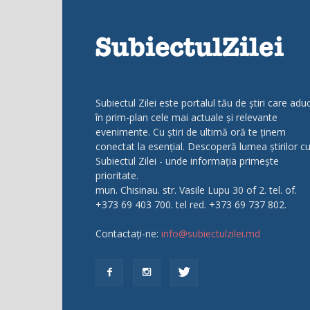
Subiectul Zilei este portalul tău de știri care adu
în prim-plan cele mai actuale și relevante
evenimente. Cu știri de ultimă oră te ținem
conectat la esențial. Descoperă lumea știrilor c
Subiectul Zilei - unde informația primește
prioritate.
mun. Chisinau. str. Vasile Lupu 30 of 2. tel. of.
+373 69 403 700. tel red. +373 69 737 802.
Contactați-ne:
info@subiectulzilei.md