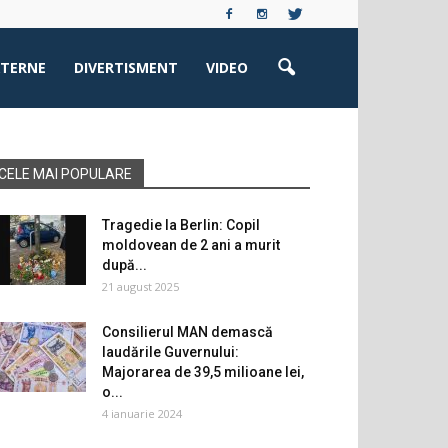
XTERNE
DIVERTISMENT
VIDEO
CELE MAI POPULARE
Tragedie la Berlin: Copil
moldovean de 2 ani a murit
după...
21 august 2025
Consilierul MAN demască
laudările Guvernului:
Majorarea de 39,5 milioane lei,
o...
4 ianuarie 2024