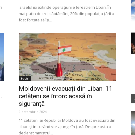
ri
Israelul îşi extinde operaţiunile terestre în Liban. În
mai puţin de trei săptămâni, 20% din populaţia ţării a
fost forţată să îşi...
Social
Moldovenii evacuați din Liban: 11
..
cetățeni se întorc acasă în
siguranță
2 octombrie 2024
11 cetățeni ai Republicii Moldova au fost evacuați din
Liban și în curând vor ajunge în țară. Despre asta a
declarat ministrul...