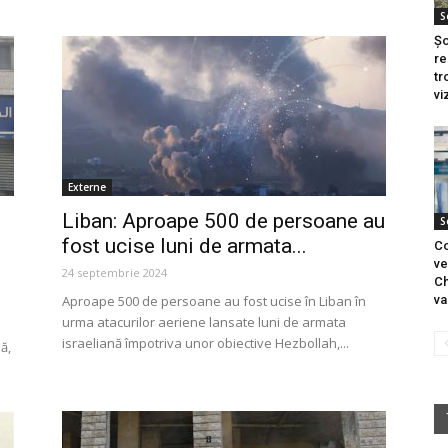
S
Șo
re
tr
vi
Externe
Liban: Aproape 500 de persoane au
S
fost ucise luni de armata...
Co
ve
24 septembrie 2024
Ch
Aproape 500 de persoane au fost ucise în Liban în
va
urma atacurilor aeriene lansate luni de armata
israeliană împotriva unor obiective Hezbollah,...
ă,