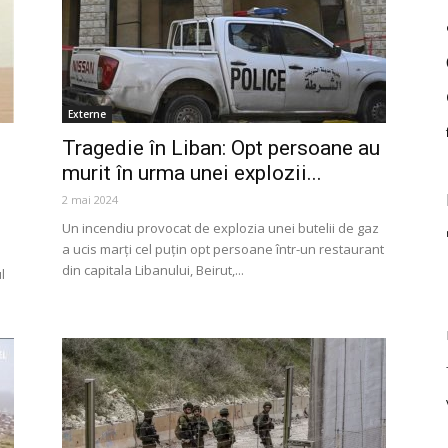
Externe
Tragedie în Liban: Opt persoane au
murit în urma unei explozii...
2 mai 2024
Un incendiu provocat de explozia unei butelii de gaz
a ucis marţi cel puţin opt persoane într-un restaurant
din capitala Libanului, Beirut,...
l