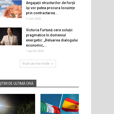
Angajații structurilor de forță
își vor putea procura locuințe
prin contractarea...
3 iulie 2020
Victoria Furtună cere soluții
pragmatice în domeniul
energetic: „Reluarea dialogului
economic,...
1 aprilie 2026
Încărcați mai multe
ȘTIRI DE ULTIMĂ ORĂ