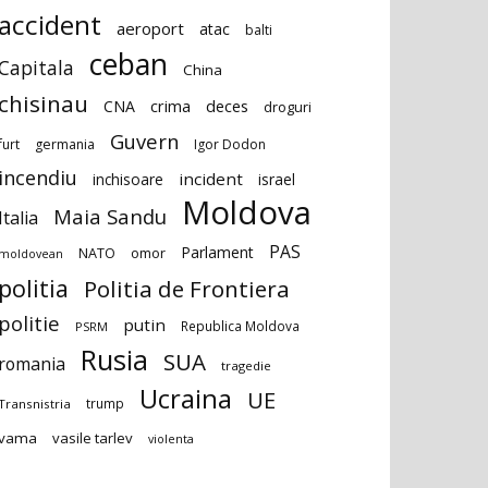
accident
aeroport
atac
balti
ceban
Capitala
China
chisinau
deces
CNA
crima
droguri
Guvern
furt
germania
Igor Dodon
incendiu
incident
inchisoare
israel
Moldova
Maia Sandu
Italia
PAS
Parlament
NATO
omor
moldovean
politia
Politia de Frontiera
politie
putin
Republica Moldova
PSRM
Rusia
SUA
romania
tragedie
Ucraina
UE
trump
Transnistria
vama
vasile tarlev
violenta