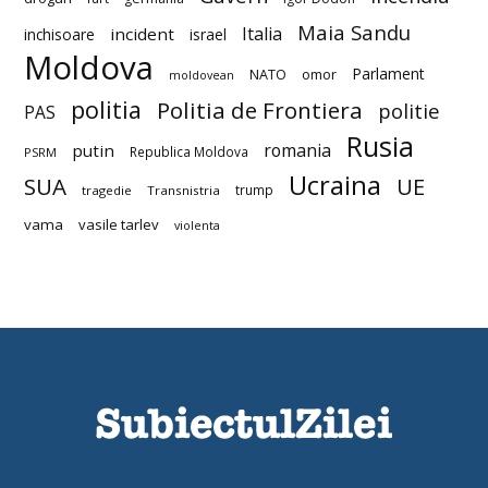
Maia Sandu
Italia
incident
inchisoare
israel
Moldova
Parlament
NATO
omor
moldovean
politia
Politia de Frontiera
politie
PAS
Rusia
romania
putin
Republica Moldova
PSRM
Ucraina
SUA
UE
trump
tragedie
Transnistria
vama
vasile tarlev
violenta