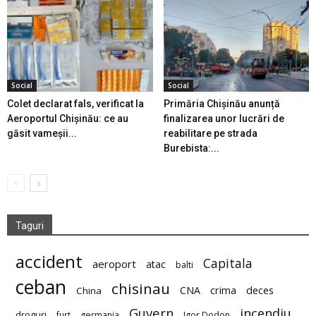
Social
Social
Colet declarat fals, verificat la
Primăria Chișinău anunță
Aeroportul Chișinău: ce au
finalizarea unor lucrări de
găsit vameșii...
reabilitare pe strada
Burebista:...
Taguri
accident
Capitala
aeroport
atac
balti
ceban
chisinau
deces
CNA
crima
China
Guvern
incendiu
droguri
furt
germania
Igor Dodon