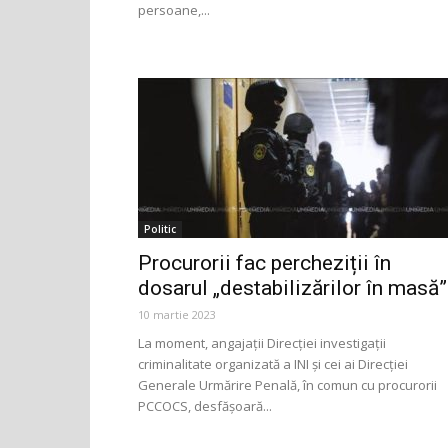
persoane,...
Politic
Procurorii fac percheziții în
dosarul „destabilizărilor în masă”
10 martie 2023
La moment, angajații Direcției investigații
criminalitate organizată a INI și cei ai Direcției
Generale Urmărire Penală, în comun cu procurorii
PCCOCS, desfășoară...