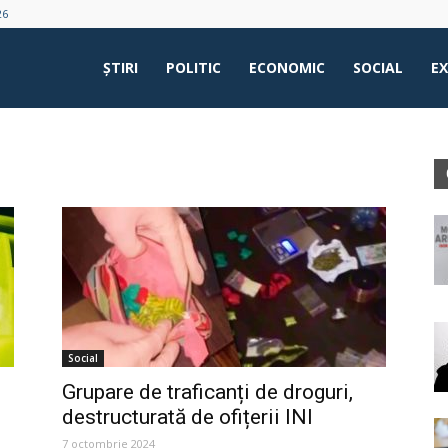
26
ŞTIRI
POLITIC
ECONOMIC
SOCIAL
E
Social
Grupare de traficanți de droguri,
destructurată de ofițerii INI
7 octombrie 2024