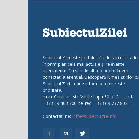
Subiectul Zilei este portalul tău de știri care adu
în prim-plan cele mai actuale și relevante
evenimente. Cu știri de ultimă oră te ținem
conectat la esențial. Descoperă lumea știrilor c
Subiectul Zilei - unde informația primește
prioritate.
mun. Chisinau. str. Vasile Lupu 30 of 2. tel. of.
+373 69 403 700. tel red. +373 69 737 802.
Contactați-ne:
info@subiectulzilei.md