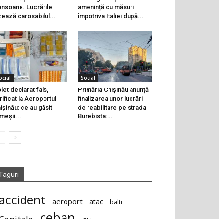
onsoane. Lucrările
amenință cu măsuri
zează carosabilul...
împotriva Italiei după...
ocial
Social
let declarat fals,
Primăria Chișinău anunță
rificat la Aeroportul
finalizarea unor lucrări
ișinău: ce au găsit
de reabilitare pe strada
meșii...
Burebista:...
Taguri
accident
aeroport
atac
balti
ceban