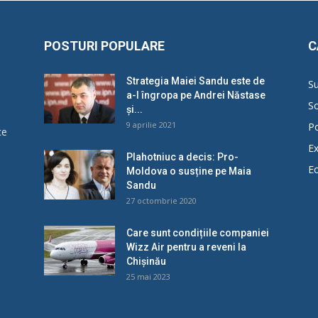
POSTURI POPULARE
C
Strategia Maiei Sandu este de
Su
a-l îngropa pe Andrei Năstase
So
și...
9 aprilie 2021
Po
ce
Ex
Plahotniuc a decis: Pro-
E
Moldova o susține pe Maia
u
Sandu
27 octombrie 2020
Care sunt condițiile companiei
Wizz Air pentru a reveni la
Chișinău
25 mai 2023