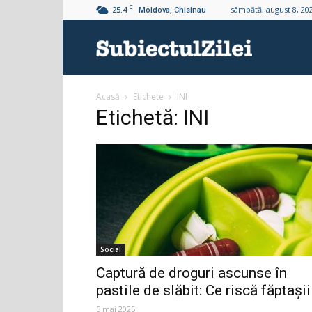
C
25.4
sâmbătă, august 8, 20
Moldova, Chisinau
Subiectul
Acasă
Etichete
INI
Zilei
Etichetă: INI
Social
Captură de droguri ascunse în
pastile de slăbit: Ce riscă făptașii
5 mai 2025