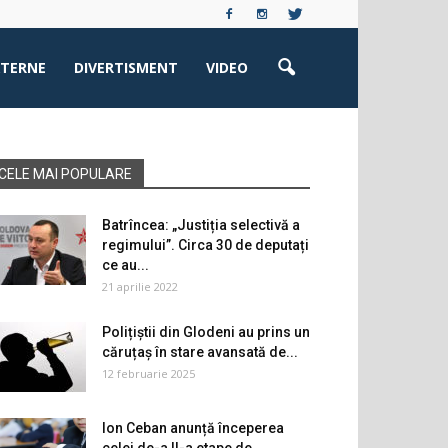
XTERNE
DIVERTISMENT
VIDEO
CELE MAI POPULARE
Batrîncea: „Justiția selectivă a
regimului”. Circa 30 de deputați
ce au...
21 aprilie 2022
Polițiștii din Glodeni au prins un
căruțaș în stare avansată de...
12 februarie 2025
Ion Ceban anunță începerea