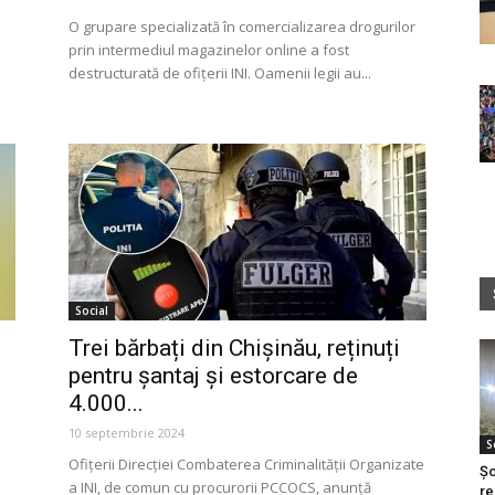
O grupare specializată în comercializarea drogurilor
prin intermediul magazinelor online a fost
destructurată de ofițerii INI. Oamenii legii au...
Social
Trei bărbați din Chișinău, reținuți
pentru șantaj și estorcare de
4.000...
10 septembrie 2024
S
Ofițerii Direcției Combaterea Criminalității Organizate
Șo
a INI, de comun cu procurorii PCCOCS, anunță
re