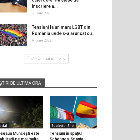
celei de-a II-a etape de
înscriere a...
8 iunie 2023
Tensiuni la un marș LGBT din
România unde s-a aruncat cu...
6 iunie 2022
Încărcați mai multe
ȘTIRI DE ULTIMĂ ORĂ
ocial
Subiectul Zilei
seaua Muncești este
Tensiuni în spațiul
abilitată pe mai multe
Schengen: Spania