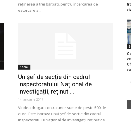
reținerea a trei bărbați, pentru încercarea de
tr
vi
estorcare a...
S
Co
ve
Ch
Social
va
Un șef de secție din cadrul
Inspectoratului Național de
Investigații, reținut....
14 ianuarie 2017
Vindea droguri contra unor sume de peste 500 de
euro. Este isprava unui șef de secție din cadrul
Inspectoratului Național de Investigații reținut de...