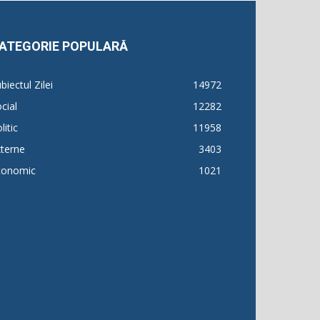
ATEGORIE POPULARĂ
biectul Zilei
14972
cial
12282
litic
11958
terne
3403
conomic
1021