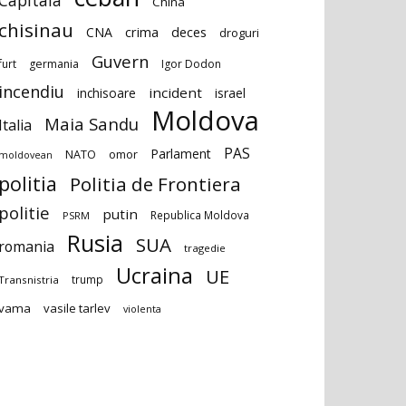
Capitala
China
chisinau
deces
CNA
crima
droguri
Guvern
furt
germania
Igor Dodon
incendiu
incident
inchisoare
israel
Moldova
Maia Sandu
Italia
PAS
Parlament
NATO
omor
moldovean
politia
Politia de Frontiera
politie
putin
Republica Moldova
PSRM
Rusia
SUA
romania
tragedie
Ucraina
UE
trump
Transnistria
vama
vasile tarlev
violenta