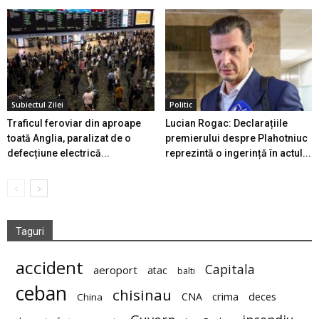
Subiectul Zilei
Politic
Traficul feroviar din aproape
Lucian Rogac: Declarațiile
toată Anglia, paralizat de o
premierului despre Plahotniuc
defecțiune electrică...
reprezintă o ingerință în actul...
Taguri
accident
Capitala
aeroport
atac
balti
ceban
chisinau
deces
CNA
crima
China