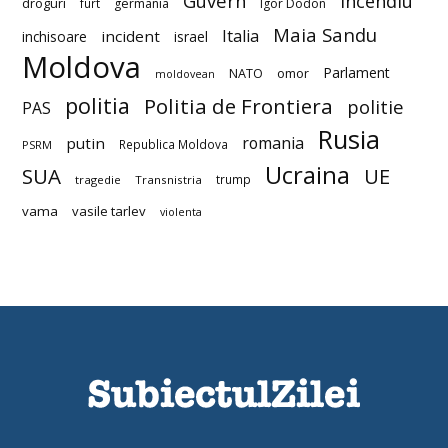
Guvern
incendiu
droguri
furt
germania
Igor Dodon
Maia Sandu
Italia
incident
inchisoare
israel
Moldova
Parlament
NATO
omor
moldovean
politia
Politia de Frontiera
politie
PAS
Rusia
romania
putin
Republica Moldova
PSRM
Ucraina
SUA
UE
trump
tragedie
Transnistria
vama
vasile tarlev
violenta