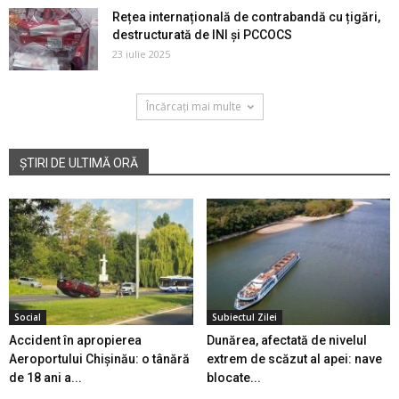
Rețea internațională de contrabandă cu țigări,
destructurată de INI și PCCOCS
23 iulie 2025
Încărcați mai multe
ȘTIRI DE ULTIMĂ ORĂ
Social
Subiectul Zilei
Accident în apropierea
Dunărea, afectată de nivelul
Aeroportului Chișinău: o tânără
extrem de scăzut al apei: nave
de 18 ani a...
blocate...