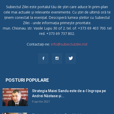
Subiectul Zilei este portalul tău de știri care aduce în prim-plan
cele mai actuale și relevante evenimente. Cu știri de ultimă oră te
ținem conectat la esențial. Descoperă lumea știrilor cu Subiectul
Zilei - unde informația primește prioritate.
mun. Chisinau. str. Vasile Lupu 30 of 2. tel. of. +373 69 403 700. tel
red. +373 69 737 802.
Contactați-ne:
info@subiectulzilei.md
POSTURI POPULARE
Strategia Maiei Sandu este de a-l îngropa pe
Andrei Năstase și...
9 aprilie 2021