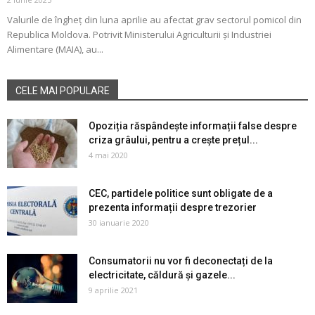
Valurile de îngheț din luna aprilie au afectat grav sectorul pomicol din
Republica Moldova. Potrivit Ministerului Agriculturii și Industriei
Alimentare (MAIA), au...
CELE MAI POPULARE
Opoziția răspândește informații false despre
criza grâului, pentru a crește prețul...
4 mai 2020
CEC, partidele politice sunt obligate de a
prezenta informații despre trezorier
30 ianuarie 2020
Consumatorii nu vor fi deconectați de la
electricitate, căldură și gazele...
9 aprilie 2021